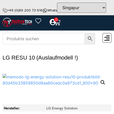
+49 (0)89 200 73 616
WhatsApp
info@teutschtech.com
0
ZUBEH
LG RESU 10 (Auslaufmodell !)
Hersteller:
LG Energy Solution