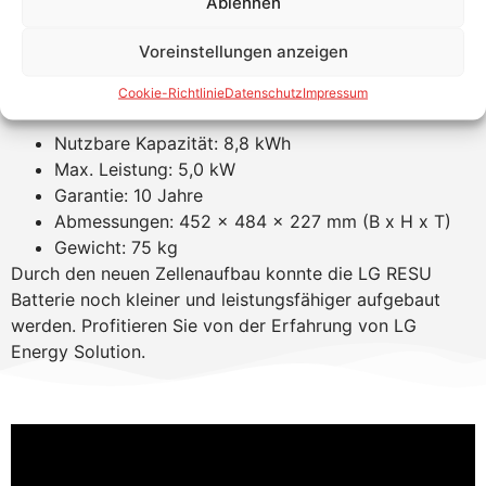
Ablehnen
Erweiterbar mit einem zweiten Batteriemodul
Firmware-Update via SD Karte
Voreinstellungen anzeigen
Alu Gehäuse IP55
Cookie-Richtlinie
Datenschutz
Impressum
Produkteigenschaften LG RESU 10
Nutzbare Kapazität: 8,8 kWh
Max. Leistung: 5,0 kW
Garantie: 10 Jahre
Abmessungen: 452 x 484 x 227 mm (B x H x T)
Gewicht: 75 kg
Durch den neuen Zellenaufbau konnte die LG RESU
Batterie noch kleiner und leistungsfähiger aufgebaut
werden. Profitieren Sie von der Erfahrung von LG
Energy Solution.