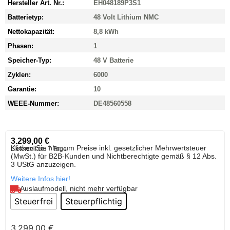
Hersteller Art. Nr.:
EH048189P3S1
Batterietyp:
48 Volt Lithium NMC
Nettokapazität:
8,8 kWh
Phasen:
1
Speicher-Typ:
48 V Batterie
Zyklen:
6000
Garantie:
10
WEEE-Nummer:
DE48560558
3.299,00
€
Klicken Sie hier, um Preise inkl. gesetzlicher Mehrwertsteuer
Lieferzeit:
ca. 7 Tage
(MwSt.) für B2B-Kunden und Nichtberechtigte gemäß § 12 Abs.
3 UStG anzuzeigen.
Weitere Infos hier!
Auslaufmodell, nicht mehr verfügbar
Steuerfrei
Steuerpflichtig
3.299,00
€