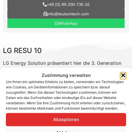
+49 (0) 89-200-736-16
info@teutschtech.com
WhatsApp
LG RESU 10
LG Energy Solution präsentiert hier die 3. Generation
der 48 V Lithium-Batterie. Eine neu entwickelte
Zustimmung verwalten
Batteriezelle ermöglicht eine besonders hohe
Um Ihnen ein optimales Erlebnis zu bieten, verwenden wir Technologien
Energiedichte und kompakte Abmessungen der neuen
wie Cookies, um Geräteinformationen zu speichern bzw. darauf
LG RESU Serie. Mit dem RESU Plus Modul können Sie
zuzugreifen. Wenn Sie diesen Technologien zustimmen, können wir
Daten wie das Surfverhalten oder eindeutige IDs auf dieser Website
zwei RESU 48 V Batterien miteinander kombinieren.
verarbeiten. Wenn Sie Ihre Zustimmung nicht erteilen oder zurückziehen,
können bestimmte Merkmale und Funktionen beeinträchtigt werden.
Produktvorteile
Akzeptieren
Geringe Abmessungen
Leichteste Batterie seiner Leistungsklasse