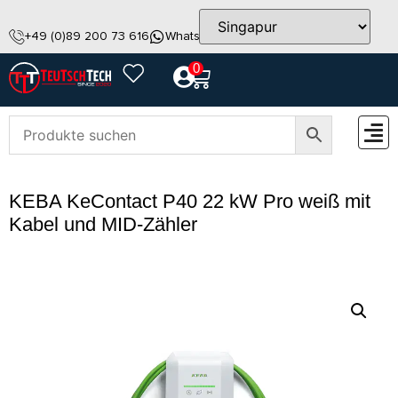
+49 (0)89 200 73 616
WhatsApp
info@teutschtech.com
0
ZUBEH
KEBA KeContact P40 22 kW Pro weiß mit
Kabel und MID-Zähler