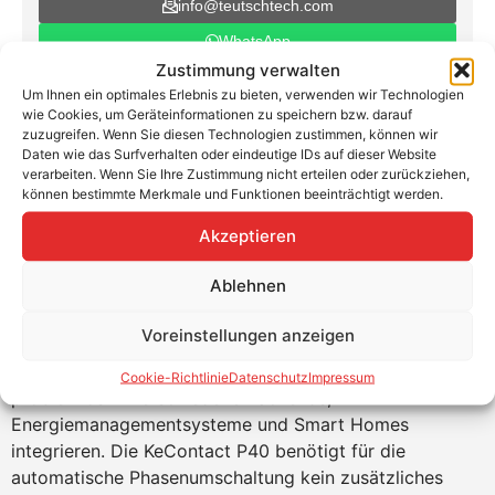
info@teutschtech.com
WhatsApp
Zustimmung verwalten
Um Ihnen ein optimales Erlebnis zu bieten, verwenden wir Technologien
wie Cookies, um Geräteinformationen zu speichern bzw. darauf
zuzugreifen. Wenn Sie diesen Technologien zustimmen, können wir
Daten wie das Surfverhalten oder eindeutige IDs auf dieser Website
verarbeiten. Wenn Sie Ihre Zustimmung nicht erteilen oder zurückziehen,
KEBA KeContact P40 Pro mit
können bestimmte Merkmale und Funktionen beeinträchtigt werden.
Ladekabel, MID-Zähler
Akzeptieren
Die KeContact P40 und P40 Pro Wallboxen lassen sich
Ablehnen
unkompliziert einrichten und bedienen, insbesondere
mit der KEBA eMobility App und dem Installermodus per
Voreinstellungen anzeigen
Bluetooth, sogar ohne Internetverbindung. Dank
zahlreicher Schnittstellen lassen sich die Systeme
Cookie-Richtlinie
Datenschutz
Impressum
problemlos in verschiedene Backends,
Energiemanagementsysteme und Smart Homes
integrieren. Die KeContact P40 benötigt für die
automatische Phasenumschaltung kein zusätzliches