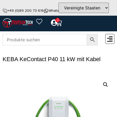
+49 (0)89 200 73 616
WhatsApp
info@teutschtech.com
0
ZUBEH
KEBA KeContact P40 11 kW mit Kabel