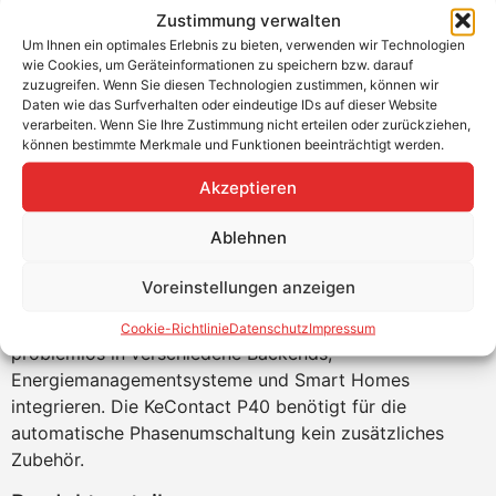
Zustimmung verwalten
Um Ihnen ein optimales Erlebnis zu bieten, verwenden wir Technologien
wie Cookies, um Geräteinformationen zu speichern bzw. darauf
zuzugreifen. Wenn Sie diesen Technologien zustimmen, können wir
Daten wie das Surfverhalten oder eindeutige IDs auf dieser Website
verarbeiten. Wenn Sie Ihre Zustimmung nicht erteilen oder zurückziehen,
KEBA KeContact P40 mit Ladekabel,
können bestimmte Merkmale und Funktionen beeinträchtigt werden.
einfacher Zähler
Akzeptieren
Die KeContact P40 und P40 Pro Wallboxen lassen sich
Ablehnen
unkompliziert einrichten und bedienen, insbesondere
mit der KEBA eMobility App und dem Installermodus per
Voreinstellungen anzeigen
Bluetooth, sogar ohne Internetverbindung. Dank
zahlreicher Schnittstellen lassen sich die Systeme
Cookie-Richtlinie
Datenschutz
Impressum
problemlos in verschiedene Backends,
Energiemanagementsysteme und Smart Homes
integrieren. Die KeContact P40 benötigt für die
automatische Phasenumschaltung kein zusätzliches
Zubehör.