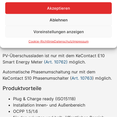
Darüber hinaus ist die P30 X-Serie hardwareseitig nun
Akzeptieren
auch bereit für die Plug&Charge-Funktion (ISO15118).
Ablehnen
Das ermöglicht zukünftig die automatische
Freischaltung von Elektroautos an der Wallbox. Ganz
Voreinstellungen anzeigen
nach dem Motto: Einstecken und sofort mit dem Laden
beginnen. Wichtig ist aber, dass diese Funktion auch
Cookie-Richtlinie
Datenschutz
Impressum
vom Elektroauto unterstützt werden muss.
PV-Überschussladen ist nur mit dem KeContact E10
Smart Energy Meter
(Art. 10762)
möglich.
Automatische Phasenumschaltung nur mit dem
KeContact S10 Phasenumschalter (
Art. 10763
) möglich.
Produktvorteile
Plug & Charge ready (ISO15118)
Installation Innen- und Außenbereich
OCPP 1.5/1.6