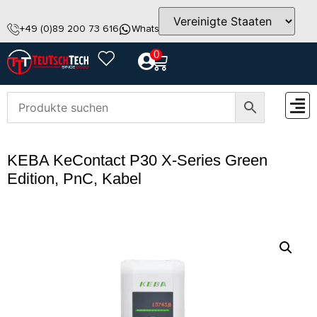
+49 (0)89 200 73 616
WhatsApp
info@teutschtech.com
0
ZUBEH
KEBA KeContact P30 X-Series Green
Edition, PnC, Kabel