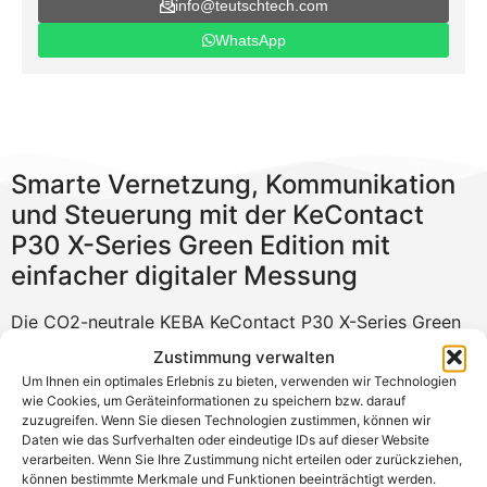
info@teutschtech.com
WhatsApp
Smarte Vernetzung, Kommunikation
und Steuerung mit der KeContact
P30 X-Series Green Edition mit
einfacher digitaler Messung
Die CO2-neutrale KEBA KeContact P30 X-Series Green
Edition Kabel mit einfacher digitaler Messung verfügt
Zustimmung verwalten
über intelligente Schnittstellen zur Kommunikation mit
Um Ihnen ein optimales Erlebnis zu bieten, verwenden wir Technologien
Smart Home Geräten. Die Wallbox ist Hub/Satellite
wie Cookies, um Geräteinformationen zu speichern bzw. darauf
zuzugreifen. Wenn Sie diesen Technologien zustimmen, können wir
fähig und fungiert als Hub. Somit kann sie mit bis zu 15
Daten wie das Surfverhalten oder eindeutige IDs auf dieser Website
C-Series verbunden werden. Dies ermöglicht lokales
verarbeiten. Wenn Sie Ihre Zustimmung nicht erteilen oder zurückziehen,
Lastmanagement.
können bestimmte Merkmale und Funktionen beeinträchtigt werden.