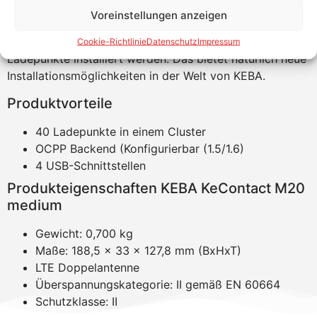
Möglichkeit, die Anzahl der installierten Ladepunkte in
Voreinstellungen anzeigen
einem Cluster zu erweitern. Mit der medium-Version
können 40, mit der large-Version sogar bis zu 200
Cookie-Richtlinie
Datenschutz
Impressum
Ladepunkte installiert werden. Das bietet natürlich neue
Installationsmöglichkeiten in der Welt von KEBA.
Produktvorteile
40 Ladepunkte in einem Cluster
OCPP Backend (Konfigurierbar (1.5/1.6)
4 USB-Schnittstellen
Produkteigenschaften KEBA KeContact M20
medium
Gewicht: 0,700 kg
Maße: 188,5 x 33 x 127,8 mm (BxHxT)
LTE Doppelantenne
Überspannungskategorie: II gemäß EN 60664
Schutzklasse: II