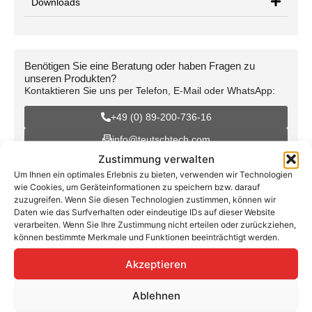
Downloads
Benötigen Sie eine Beratung oder haben Fragen zu
unseren Produkten?
Kontaktieren Sie uns per Telefon, E-Mail oder WhatsApp:
+49 (0) 89-200-736-16
info@teutschtech.com
Zustimmung verwalten
WhatsApp
Um Ihnen ein optimales Erlebnis zu bieten, verwenden wir Technologien
wie Cookies, um Geräteinformationen zu speichern bzw. darauf
zuzugreifen. Wenn Sie diesen Technologien zustimmen, können wir
Daten wie das Surfverhalten oder eindeutige IDs auf dieser Website
verarbeiten. Wenn Sie Ihre Zustimmung nicht erteilen oder zurückziehen,
können bestimmte Merkmale und Funktionen beeinträchtigt werden.
KEBA KeContact M20 medium für bis
Akzeptieren
zu 40 Ladepunkte
Ablehnen
Mit dem neuen Produkt KeContact M20, bietet KEBA die