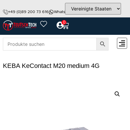
+49 (0)89 200 73 616
WhatsApp
info@teutschtech.com
0
ZUBEH
KEBA KeContact M20 medium 4G