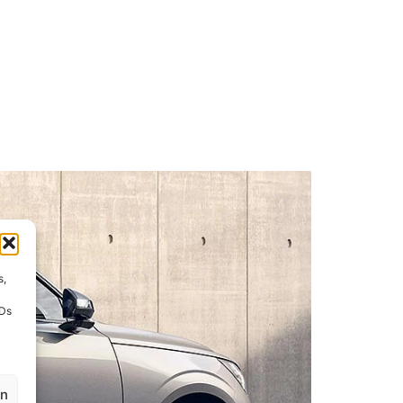
s,
IDs
en