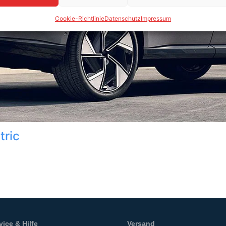
Cookie-Richtlinie
Datenschutz
Impressum
tric
vice & Hilfe
Versand