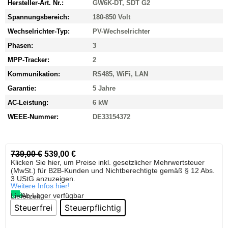
Hersteller-Art. Nr.:
GW6K-DT, SDT G2
Spannungsbereich:
180-850 Volt
Wechselrichter-Typ:
PV-Wechselrichter
Phasen:
3
MPP-Tracker:
2
Kommunikation:
RS485, WiFi, LAN
Garantie:
5 Jahre
AC-Leistung:
6 kW
WEEE-Nummer:
DE33154372
739,00
€
539,00
€
Klicken Sie hier, um Preise inkl. gesetzlicher Mehrwertsteuer
(MwSt.) für B2B-Kunden und Nichtberechtigte gemäß § 12 Abs.
3 UStG anzuzeigen.
Weitere Infos hier!
Ab Lager verfügbar
Lieferzeit:
Steuerfrei
Steuerpflichtig