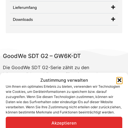
Lieferumfang
Downloads
GoodWe SDT G2 – GW6K-DT
Die GoodWe SDT G2-Serie zählt zu den
leistungsstärksten Lösungen für private und
Zustimmung verwalten
gewerbliche Solaranlagen. Durch ihre fortschrittliche
Um Ihnen ein optimales Erlebnis zu bieten, verwenden wir Technologien
Technologie glänzen die Modelle mit einer
wie Cookies, um Geräteinformationen zu speichern bzw. darauf
bemerkenswerten Effizienz. Für die Installation ist kein
zuzugreifen. Wenn Sie diesen Technologien zustimmen, können wir
Nullleiter erforderlich. Sowohl die DC- als auch die AC-
Daten wie das Surfverhalten oder eindeutige IDs auf dieser Website
verarbeiten. Wenn Sie Ihre Zustimmung nicht erteilen oder zurückziehen,
Leistung wurden optimiert, wobei ein maximaler
können bestimmte Merkmale und Funktionen beeinträchtigt werden.
Wirkungsgrad von bis zu 98,3 % erreicht wird. Diese
Eigenschaften machen die SDT G2-Serie zu einer
Akzeptieren