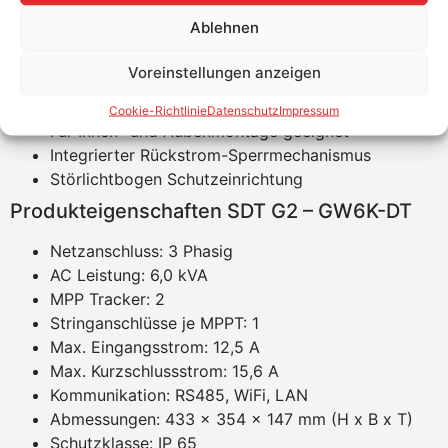
besonders herausragenden Wahl in der
Ablehnen
Photovoltaikbranche.
Produktvorteile
Voreinstellungen anzeigen
Einfache Installation, Bedienung und Wartung
Cookie-Richtlinie
Datenschutz
Impressum
Für Innen- und Außenmontage geeignet
Integrierter Rückstrom-Sperrmechanismus
Störlichtbogen Schutzeinrichtung
Produkteigenschaften SDT G2 – GW6K-DT
Netzanschluss: 3 Phasig
AC Leistung: 6,0 kVA
MPP Tracker: 2
Stringanschlüsse je MPPT: 1
Max. Eingangsstrom: 12,5 A
Max. Kurzschlussstrom: 15,6 A
Kommunikation: RS485, WiFi, LAN
Abmessungen: 433 x 354 × 147 mm (H x B x T)
Schutzklasse: IP 65