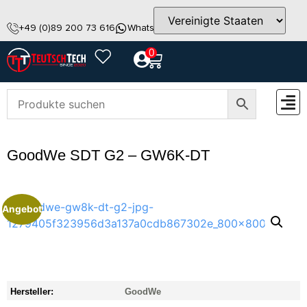
+49 (0)89 200 73 616
WhatsApp
info@teutschtech.com
0
ZUBEH
GoodWe SDT G2 – GW6K-DT
Angebot
Hersteller:
GoodWe