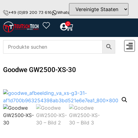
+49 (0)89 200 73 616
WhatsApp
info@teutschtech.com
0
ZUBEH
Goodwe GW2500-XS-30