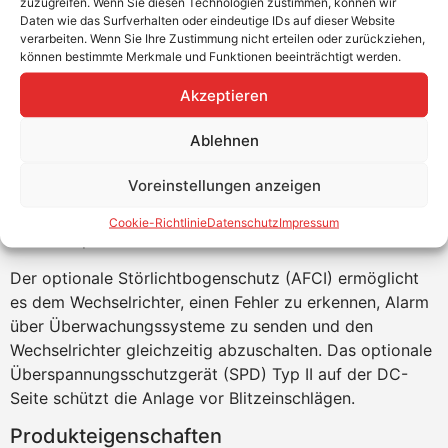
zuzugreifen. Wenn Sie diesen Technologien zustimmen, können wir
Daten wie das Surfverhalten oder eindeutige IDs auf dieser Website
Hochleistungs-Solarmodulen von bis zu 16 A
verarbeiten. Wenn Sie Ihre Zustimmung nicht erteilen oder zurückziehen,
kompatibel. Zusätzliche Funktionen, wie z. B. die
können bestimmte Merkmale und Funktionen beeinträchtigt werden.
Begrenzung des Energieexports und die
Akzeptieren
Lastüberwachung, können als GoodWe-Zubehör
geliefert werden.
Ablehnen
XS G3-Wechselrichter können bis zu 10 % mehr Energie
im Vergleich zur Nennleistung erzeugen und so den
Voreinstellungen anzeigen
Gesamtertrag steigern. Die niedrige Anlaufspannung
ermöglicht die Energieerzeugung vom frühen Morgen
Cookie-Richtlinie
Datenschutz
Impressum
bis zum späten Abend.
Der optionale Störlichtbogenschutz (AFCI) ermöglicht
es dem Wechselrichter, einen Fehler zu erkennen, Alarm
über Überwachungssysteme zu senden und den
Wechselrichter gleichzeitig abzuschalten. Das optionale
Überspannungsschutzgerät (SPD) Typ II auf der DC-
Seite schützt die Anlage vor Blitzeinschlägen.
Produkteigenschaften