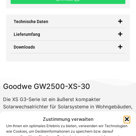
Technische Daten
Lieferumfang
Downloads
Goodwe GW2500-XS-30
Die XS G3-Serie ist ein äußerst kompakter
Solarwechselrichter für Solarsysteme in Wohngebäuden,
der auf hohe Energieeffizienz und leisen Betrieb
Zustimmung verwalten
ausgelegt ist. Er wird im Inneren des Hauses oder an
Um Ihnen ein optimales Erlebnis zu bieten, verwenden wir Technologien
einer Außenwand installiert. Der XS G3 unterstützt
wie Cookies, um Geräteinformationen zu speichern bzw. darauf
mehrere Smart-Home-Integrationsprotokolle und ist mit