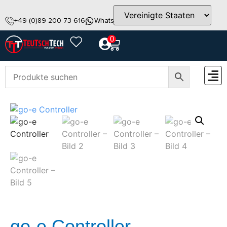
+49 (0)89 200 73 616
WhatsApp
info@teutschtech.com
0
ZUBEH
go-e Controller