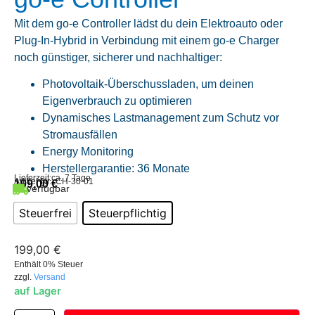
Mit dem go-e Controller lädst du dein Elektroauto oder
Plug-In-Hybrid in Verbindung mit einem go-e Charger
noch günstiger, sicherer und nachhaltiger:
Photovoltaik-Überschussladen, um deinen
Eigenverbrauch zu optimieren
Dynamisches Lastmanagement zum Schutz vor
Stromausfällen
Energy Monitoring
Herstellergarantie: 36 Monate
Lieferzeit:
ca. 7 Tage
Artikel-Nr.: CH-30-01
199,00
€
verfügbar
Steuerfrei
Steuerpflichtig
199,00
€
Enthält 0% Steuer
zzgl.
Versand
auf Lager