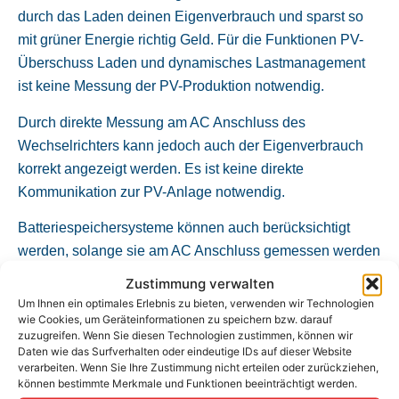
durch das Laden deinen Eigenverbrauch und sparst so
mit grüner Energie richtig Geld. Für die Funktionen PV-
Überschuss Laden und dynamisches Lastmanagement
ist keine Messung der PV-Produktion notwendig.
Durch direkte Messung am AC Anschluss des
Wechselrichters kann jedoch auch der Eigenverbrauch
korrekt angezeigt werden. Es ist keine direkte
Kommunikation zur PV-Anlage notwendig.
Batteriespeichersysteme können auch berücksichtigt
werden, solange sie am AC Anschluss gemessen werden
können (bei Hybrid-Wechselrichtern mit DC-
Zustimmung verwalten
Batterieanschluss ist keine direkte Messung der
Um Ihnen ein optimales Erlebnis zu bieten, verwenden wir Technologien
wie Cookies, um Geräteinformationen zu speichern bzw. darauf
Batterieleistung möglich). Du hast es in der Hand, ob
zuzugreifen. Wenn Sie diesen Technologien zustimmen, können wir
ausschließlich mit PV-Überschussstrom oder auch mit
Daten wie das Surfverhalten oder eindeutige IDs auf dieser Website
Netzstrom geladen werden soll.
verarbeiten. Wenn Sie Ihre Zustimmung nicht erteilen oder zurückziehen,
können bestimmte Merkmale und Funktionen beeinträchtigt werden.