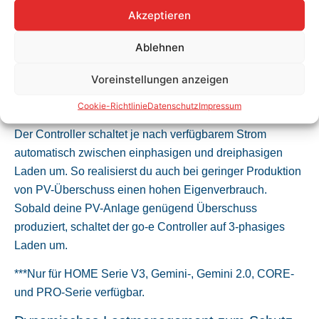
Automatische Phasenumschaltung***
Akzeptieren
Generiert deine PV-Anlage mindestens 1,4 kW
Ablehnen
überschüssige Energie, übermittelt der go-e Controller
diese Information an den go-e Charger und dieser
Voreinstellungen anzeigen
kümmert sich um den eigentlichen Ladevorgang mit PV-
Überschussstrom.
Cookie-Richtlinie
Datenschutz
Impressum
Der Controller schaltet je nach verfügbarem Strom
automatisch zwischen einphasigen und dreiphasigen
Laden um. So realisierst du auch bei geringer Produktion
von PV-Überschuss einen hohen Eigenverbrauch.
Sobald deine PV-Anlage genügend Überschuss
produziert, schaltet der go-e Controller auf 3-phasiges
Laden um.
***Nur für HOME Serie V3, Gemini-, Gemini 2.0, CORE-
und PRO-Serie verfügbar.