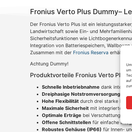
Fronius Verto Plus Dummy– Le
Der Fronius Verto Plus ist ein leistungsstark
Landwirtschaft sowie Ein- und Mehrfamilienh
Sicherheitsfunktionen wie Lichtbogenerkennun
Integration von Batteriespeichern, Wallboxe
Zusammen mit der
Fronius Reserva
erhältst d
Achtung Dummy!
Um 
um 
Produktvorteile Fronius Verto Plus
Tec
auf
zur
Schnelle Inbetriebnahme
dank integrie
Dreiphasige Notstromversorgung
für 
Hohe Flexibilität
durch drei starke MPP-
Maximale Sicherheit
mit integrierter 
Optimale Erträge
bei Verschattung dan
Offene Schnittstellen
für einfache Inte
Robustes Gehäuse (IP66)
für Innen- u