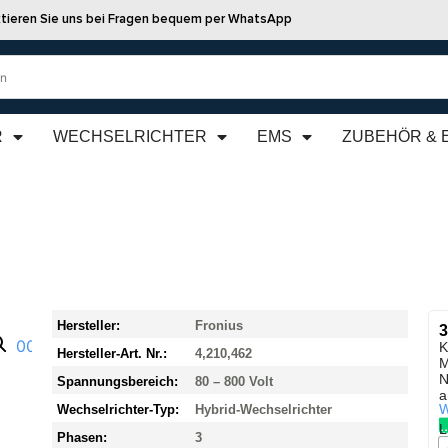
tieren Sie uns bei Fragen bequem per WhatsApp
R
WECHSELRICHTER
EMS
ZUBEHÖR & 
Hersteller:
Fronius
3
K
Hersteller-Art. Nr.:
4,210,462
M
N
Spannungsbereich:
80 – 800 Volt
a
W
Wechselrichter-Typ:
Hybrid-Wechselrichter
L
Phasen:
3