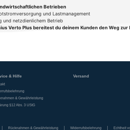
ndwirtschaftlichen Betrieben
Notstromversorgung und Lastmanagement
g und netzdienlichem Betrieb
onius Verto Plus bereitest du deinem Kunden den Weg zur 
vice & Hilfe
Versand
akt
rrufsbelehrung
knahmen & Gewährleistung
ärung §12 Abs. 3 UStG
Rücknahmen & Gewährleistung
Widerrufsbelehrung
Echtheit 