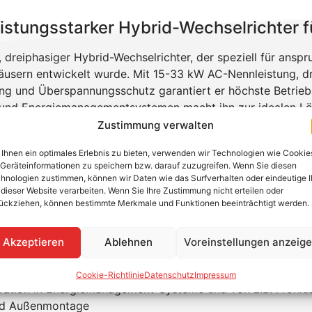
istungsstarker Hybrid-Wechselrichter f
er, dreiphasiger Hybrid-Wechselrichter, der speziell für an
äusern entwickelt wurde. Mit 15-33 kW AC-Nennleistung, 
g und Überspannungsschutz garantiert er höchste Betriebssi
n und Energiemanagementsystemen macht ihn zur idealen Lös
u ein perfekt aufeinander abgestimmtes Speichersystem von
Zustimmung verwalten
Ihnen ein optimales Erlebnis zu bieten, verwenden wir Technologien wie Cookie
Geräteinformationen zu speichern bzw. darauf zuzugreifen. Wenn Sie diesen
hnologien zustimmen, können wir Daten wie das Surfverhalten oder eindeutige 
 dieser Website verarbeiten. Wenn Sie Ihre Zustimmung nicht erteilen oder
ückziehen, können bestimmte Merkmale und Funktionen beeinträchtigt werden.
rtem Webserver und intuitivem Setup
das gesamte Gebäude dank Batteriespeicher-Anbindung
Tracker und breiten Spannungsbereich
Akzeptieren
Ablehnen
Voreinstellungen anzeig
Lichtbogenerkennung (Arc Guard Technology) und Überspan
k Dynamic Peak Manager
Cookie-Richtlinie
Datenschutz
Impressum
gration in Energiemanagement-Systeme und von z.B. Froniu
nd Außenmontage