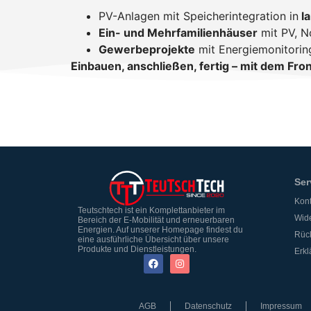
PV-Anlagen mit Speicherintegration in
la
Ein- und Mehrfamilienhäuser
mit PV, 
Gewerbeprojekte
mit Energiemonitorin
Einbauen, anschließen, fertig – mit dem Fr
Ser
Kont
Teutschtech ist ein Komplettanbieter im
Wide
Bereich der E-Mobilität und erneuerbaren
Energien. Auf unserer Homepage findest du
Rüc
eine ausführliche Übersicht über unsere
Produkte und Dienstleistungen.
Erkl
AGB
Datenschutz
Impressum