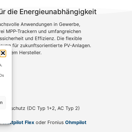
ür die Energieunabhängigkeit
spruchsvolle Anwendungen in Gewerbe,
drei MPP-Trackern und umfangreichen
cherheit und Effizienz. Die flexible
ung für zukunftsorientierte PV-Anlagen.
 einem Hersteller.
s,
IDs
en
nungsschutz (DC Typ 1+2, AC Typ 2)
s
Wattpilot
Flex
oder Fronius
Ohmpilot