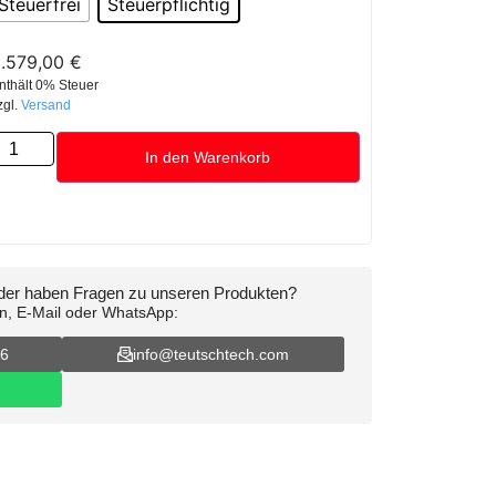
Steuerfrei
Steuerpflichtig
.579,00
€
nthält 0% Steuer
zgl.
Versand
In den Warenkorb
oder haben Fragen zu unseren Produkten?
on, E-Mail oder WhatsApp:
16
info@teutschtech.com