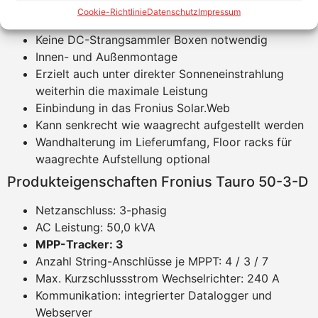
DC-Direktanschluss über Stäubli Multi Contact
Cookie-Richtlinie
Datenschutz
Impressum
MC4
Keine DC-Strangsammler Boxen notwendig
Innen- und Außenmontage
Erzielt auch unter direkter Sonneneinstrahlung
weiterhin die maximale Leistung
Einbindung in das Fronius Solar.Web
Kann senkrecht wie waagrecht aufgestellt werden
Wandhalterung im Lieferumfang, Floor racks für
waagrechte Aufstellung optional
Produkteigenschaften Fronius Tauro 50-3-D
Netzanschluss: 3-phasig
AC Leistung: 50,0 kVA
MPP-Tracker: 3
Anzahl String-Anschlüsse je MPPT: 4 / 3 / 7
Max. Kurzschlussstrom Wechselrichter: 240 A
Kommunikation: integrierter Datalogger und
Webserver