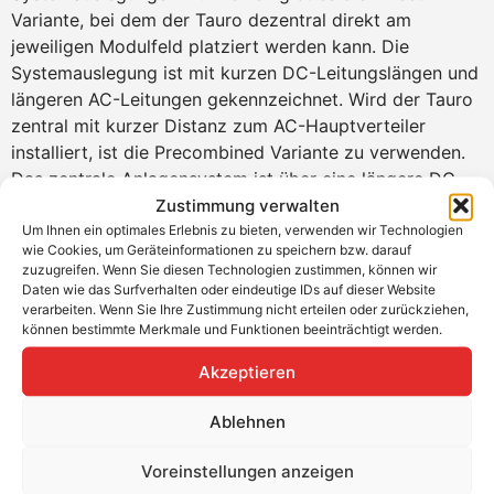
Variante, bei dem der Tauro dezentral direkt am
jeweiligen Modulfeld platziert werden kann. Die
Systemauslegung ist mit kurzen DC-Leitungslängen und
längeren AC-Leitungen gekennzeichnet. Wird der Tauro
zentral mit kurzer Distanz zum AC-Hauptverteiler
installiert, ist die Precombined Variante zu verwenden.
Das zentrale Anlagensystem ist über eine längere DC-
Sammelleitung gekennzeichnet. Beide Variationen
Zustimmung verwalten
eignen sich optimal für Aufdach- und
Um Ihnen ein optimales Erlebnis zu bieten, verwenden wir Technologien
wie Cookies, um Geräteinformationen zu speichern bzw. darauf
Freiflächenanlagen. Sie gibt es mit 50 oder 100 kW.
zuzugreifen. Wenn Sie diesen Technologien zustimmen, können wir
Dabei kann der Tauro sowohl horizontal als auch
Daten wie das Surfverhalten oder eindeutige IDs auf dieser Website
vertikal montiert werden. Zudem kann mit Hilfe der
verarbeiten. Wenn Sie Ihre Zustimmung nicht erteilen oder zurückziehen,
können bestimmte Merkmale und Funktionen beeinträchtigt werden.
Kühltechnik und doppelwandigen Frontabdeckung auch
bei voller Sonneneinstrahlung die maximale Leistung
Akzeptieren
erzielt werden.
Ablehnen
Produktvorteile
Voreinstellungen anzeigen
Für dezentrale Systemauslegung