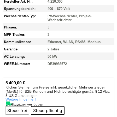
Hersteller-Art. Nr.:
4,210,300
Spannungsbereich:
400 – 870 Volt
Wechselrichter-Typ:
PV-Wechselrichter, Projekt-
Wechselrichter
Phasen:
3
MPP-Tracker:
3
Kommunikation:
Ethernet, WLAN, RS485, Modbus
Garantie:
2 Jahre
AC-Leistung:
50 kW
WEEE-Nummer:
DE39936572
5.409,00
€
Klicken Sie hier, um Preise inkl. gesetzlicher Mehrwertsteuer
(MwSt.) für B2B-Kunden und Nichtberechtigte gemäß § 12 Abs.
3 UStG anzuzeigen.
Weitere Infos hier!
Ab Lager verfügbar
Lieferzeit:
Steuerfrei
Steuerpflichtig