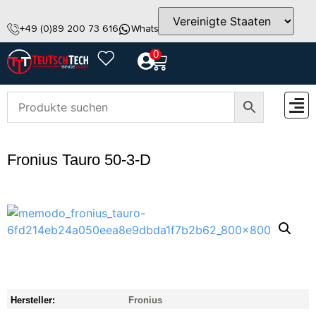
+49 (0)89 200 73 616
WhatsApp
info@teutschtech.com
0
ZUBEH
Fronius Tauro 50-3-D
Hersteller:
Fronius