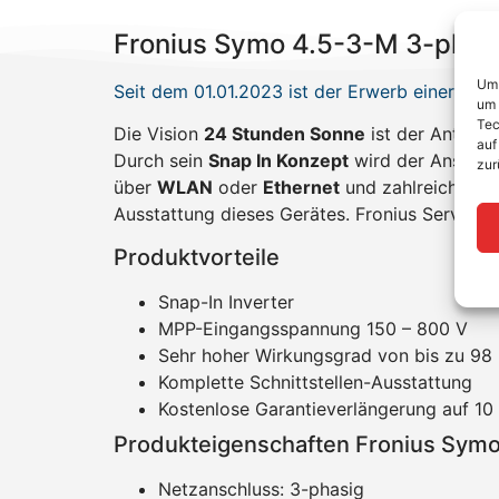
Fronius Symo 4.5-3-M 3-phasi
Um 
Seit dem 01.01.2023 ist der Erwerb einer Ga
um 
Tec
Die Vision
24 Stunden Sonne
ist der Antrieb
auf
Durch sein
Snap In Konzept
wird der Anschlus
zur
über
WLAN
oder
Ethernet
und zahlreiche An
Ausstattung dieses Gerätes. Fronius Service P
Produktvorteile
Snap-In Inverter
MPP-Eingangsspannung 150 – 800 V
Sehr hoher Wirkungsgrad von bis zu 98
Komplette Schnittstellen-Ausstattung
Kostenlose Garantieverlängerung auf 10 
Produkteigenschaften Fronius Sym
Netzanschluss: 3-phasig