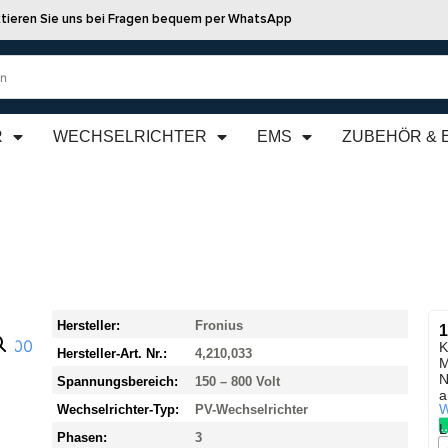
tieren Sie uns bei Fragen bequem per WhatsApp
R
WECHSELRICHTER
EMS
ZUBEHÖR & 
Hersteller:
Fronius
1
K
Hersteller-Art. Nr.:
4,210,033
M
N
Spannungsbereich:
150 – 800 Volt
a
W
Wechselrichter-Typ:
PV-Wechselrichter
L
Phasen:
3