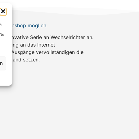
s,
web-Webshop möglich.
IDs
e innovative Serie an Wechselrichter an.
bindung an das Internet
lais Ausgänge vervollständigen die
t instand setzen.
en