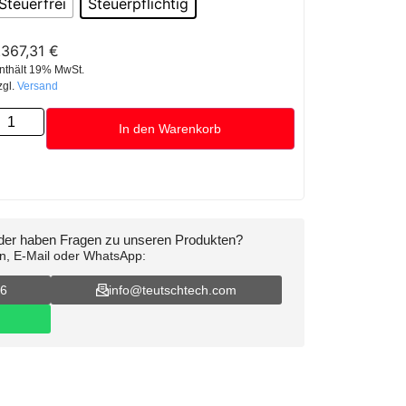
Steuerfrei
Steuerpflichtig
.367,31
€
nthält 19% MwSt.
zgl.
Versand
In den Warenkorb
oder haben Fragen zu unseren Produkten?
on, E-Mail oder WhatsApp:
16
info@teutschtech.com