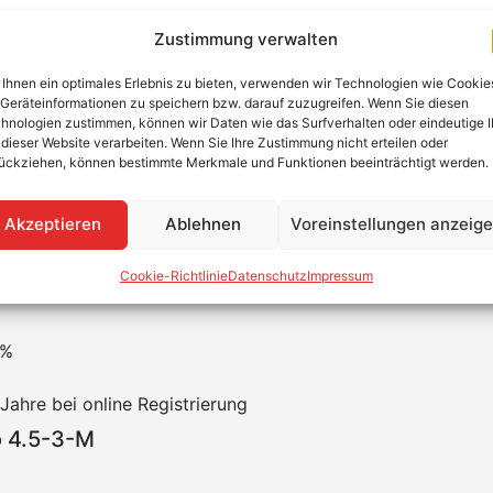
ger Photovoltaik Wechselrichter
Zustimmung verwalten
Ihnen ein optimales Erlebnis zu bieten, verwenden wir Technologien wie Cookie
rantieverlängerung nur noch direkt über den Fronius Solar
Geräteinformationen zu speichern bzw. darauf zuzugreifen. Wenn Sie diesen
hnologien zustimmen, können wir Daten wie das Surfverhalten oder eindeutige 
 von Fronius. Mit der Symo Produktfamilie bietet Fronius ein
 dieser Website verarbeiten. Wenn Sie Ihre Zustimmung nicht erteilen oder
sbereich von der Elektronik getrennt. Die serienmäßige An
ückziehen, können bestimmte Merkmale und Funktionen beeinträchtigt werden.
schlüsse für S0 Stromzähler, Rundsteuer Empfänger oder Re
artner können den Wechselrichter im Fehlerfall auch Vor-Or
Akzeptieren
Ablehnen
Voreinstellungen anzeig
Cookie-Richtlinie
Datenschutz
Impressum
 %
Jahre bei online Registrierung
o 4.5-3-M