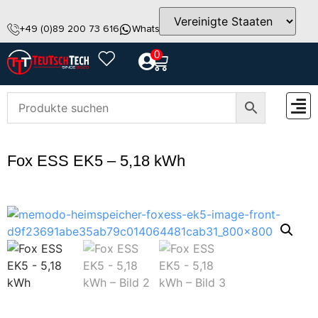
+49 (0)89 200 73 616
WhatsApp
info@teutschtech.com
0
ZUBEH
Fox ESS EK5 – 5,18 kWh