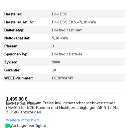
Hersteller:
Fox ESS
Hersteller Art. Nr.:
Fox ESS EK5 – 5,18 kWh
Batterietyp:
Hochvolt Lithium
Nettokapazität:
5,18 kWh
Phasen:
3
Speicher-Typ
Hochvolt Batterie
Zyklen:
5000
Garantie:
10
WEEE-Nummer:
DE30584745
1.499,00
€
Klicken Sie hier, um Preise inkl. gesetzlicher Mehrwertsteuer
Lieferzeit:
ca. 7 Tage
(MwSt.) für B2B-Kunden und Nichtberechtigte gemäß § 12 Abs.
3 UStG anzuzeigen.
Weitere Infos hier!
Ab Lager verfügbar