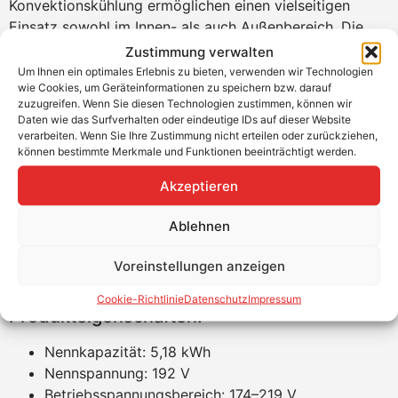
Konvektionskühlung ermöglichen einen vielseitigen
Einsatz sowohl im Innen- als auch Außenbereich. Die
einfache Installation und die hohe Effizienz machen die
Zustimmung verwalten
EK5 zur optimalen Wahl für moderne
Um Ihnen ein optimales Erlebnis zu bieten, verwenden wir Technologien
wie Cookies, um Geräteinformationen zu speichern bzw. darauf
Energiespeicherlösungen.
zuzugreifen. Wenn Sie diesen Technologien zustimmen, können wir
Daten wie das Surfverhalten oder eindeutige IDs auf dieser Website
Produktvorteile:
verarbeiten. Wenn Sie Ihre Zustimmung nicht erteilen oder zurückziehen,
können bestimmte Merkmale und Funktionen beeinträchtigt werden.
Skalierbare Speicherkapazität bis zu 20,8 kWh
Hohe 90 % Entladungstiefe
Akzeptieren
Kompakte Bauweise für einfache Installation
Schutzklasse IP65 für vielseitige
Ablehnen
Einsatzmöglichkeiten
Voreinstellungen anzeigen
Natürliche Konvektionskühlung für leisen Betrieb
Langlebigkeit mit ≥5000 Zyklen
Cookie-Richtlinie
Datenschutz
Impressum
Produkteigenschaften:
Nennkapazität: 5,18 kWh
Nennspannung: 192 V
Betriebsspannungsbereich: 174–219 V