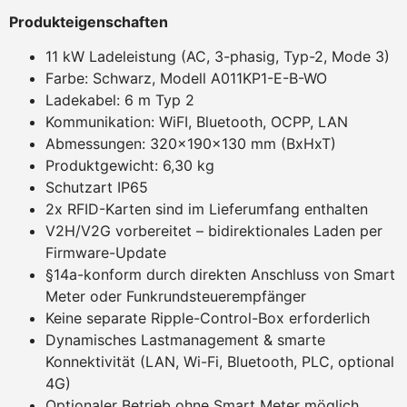
Produkteigenschaften
11 kW Ladeleistung (AC, 3-phasig, Typ-2, Mode 3)
Farbe: Schwarz, Modell A011KP1-E-B-WO
Ladekabel: 6 m Typ 2
Kommunikation: WiFI, Bluetooth, OCPP, LAN
Abmessungen: 320x190x130 mm (BxHxT)
Produktgewicht: 6,30 kg
Schutzart IP65
2x RFID-Karten sind im Lieferumfang enthalten
V2H/V2G vorbereitet – bidirektionales Laden per
Firmware-Update
§14a-konform durch direkten Anschluss von Smart
Meter oder Funkrundsteuerempfänger
Keine separate Ripple-Control-Box erforderlich
Dynamisches Lastmanagement & smarte
Konnektivität (LAN, Wi-Fi, Bluetooth, PLC, optional
4G)
Optionaler Betrieb ohne Smart Meter möglich