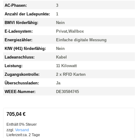
AC-Phasen:
3
Anzahl der Ladepunkte:
1
BMVI förderfähig:
Nein
E-Ladesystem:
Privat
,
Wallbox
Energiezähler:
Einfache digitale Messung
KfW (441) förderfähig:
Nein
Ladeanschluss:
Kabel
Leistung:
11 Kilowatt
Zugangskontrolle:
2 x RFID Karten
Überschussladen:
Ja
WEEE-Nummer:
DE30584745
705,04
€
Enthält 0% Steuer
zzgl.
Versand
Lieferzeit:
ca. 2 Tage