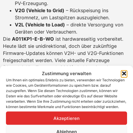
PV-Erzeugung.
V2G (Vehicle to Grid)
– Rückspeisung ins
Stromnetz, um Lastspitzen auszugleichen.
V2L (Vehicle to Load)
– direkte Versorgung von
Geräten oder Verbrauchern.
Die
A011KP1-E-B-WO
ist hardwareseitig vorbereitet.
Heute lädt sie unidirektional, doch über zukünftige
Firmware-Updates können V2H- und V2G-Funktionen
freigeschaltet werden. Viele aktuelle Fahrzeuge
(Hyundai, Kia, Toyota ab 2022) sind bereits mit
Zustimmung verwalten
entsprechender Technik ausgestattet.
Um Ihnen ein optimales Erlebnis zu bieten, verwenden wir Technologien
wie Cookies, um Geräteinformationen zu speichern bzw. darauf
Zugang, Steuerung und Kommunikation
zuzugreifen. Wenn Sie diesen Technologien zustimmen, können wir
Daten wie das Surfverhalten oder eindeutige IDs auf dieser Website
Die Wallbox bietet verschiedene Möglichkeiten
verarbeiten. Wenn Sie Ihre Zustimmung nicht erteilen oder zurückziehen,
zur
Authentifizierung
und Steuerung. Du kannst den
können bestimmte Merkmale und Funktionen beeinträchtigt werden.
Ladevorgang über RFID-Karte, App oder Plug & Charge
Akzeptieren
starten. Über Bluetooth, WLAN oder Ethernet lässt sich
die Wallbox in Dein Heimnetzwerk integrieren. Optional
Ablehnen
ist auch eine 4G-Verbindung möglich. Die