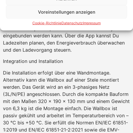
Kommunikation mit dem Fahrzeug erfolgt über ISO
Voreinstellungen anzeigen
15118 (optional), was eine zukünftige Nutzung von V2G-
Funktionen ermöglicht. Die Wallbox ist OCPP 1.6 JSON
Cookie-Richtlinie
Datenschutz
Impressum
und 2.0.1 kompatibel, wodurch sie in Backend-Systeme
eingebunden werden kann. Über die App kannst Du
Ladezeiten planen, den Energieverbrauch überwachen
und den Ladevorgang steuern.
Integration und Installation
Die Installation erfolgt über eine Wandmontage.
Alternativ kann die Wallbox auf einer Stele montiert
werden. Das Gerät wird an ein 3-phasiges Netz
(3L/N/PE) angeschlossen. Durch die kompakte Bauform
mit den Maßen 320 x 190 x 130 mm und einem Gewicht
von 6,3 kg ist die Montage einfach. Die Wallbox ist
passiv gekühlt und arbeitet im Temperaturbereich von –
30 °C bis +50 °C. Sie erfüllt die Normen EN/IEC 61851-
1:2019 und EN/IEC 61851-21-2:2021 sowie die EMV-