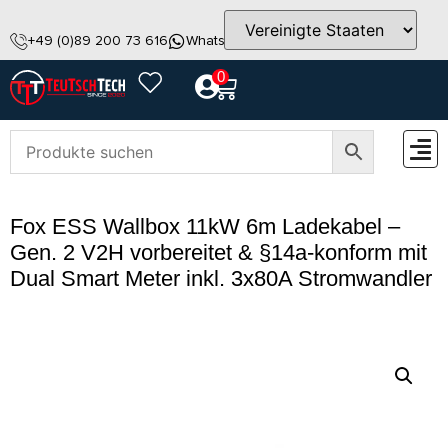
+49 (0)89 200 73 616
WhatsApp
info@teutschtech.com
0
ZUBEH
Fox ESS Wallbox 11kW 6m Ladekabel –
Gen. 2 V2H vorbereitet & §14a-konform mit
Dual Smart Meter inkl. 3x80A Stromwandler