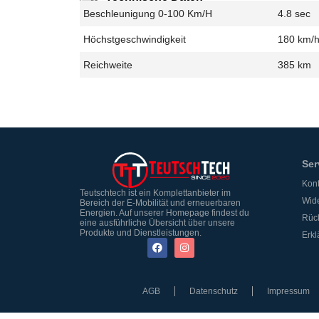
Beschleunigung 0-100 Km/h
4.8 sec
Höchstgeschwindigkeit
180 km/
Reichweite
385 km
Ser
Kont
Teutschtech ist ein Komplettanbieter im
Wide
Bereich der E-Mobilität und erneuerbaren
Energien. Auf unserer Homepage findest du
Rüc
eine ausführliche Übersicht über unsere
Produkte und Dienstleistungen.
Erkl
AGB
Datenschutz
Impressum