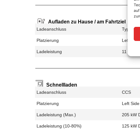
Tec
auf
zur
Aufladen zu Hause / am Fahrtziel
Ladeanschluss
Type 2
Platzierung
Left Side
Ladeleistung
11 kW A
Schnellladen
Ladeanschluss
CCS
Platzierung
Left Side
Ladeleistung (max.)
205 kW 
Ladeleistung (10-80%)
125 kW 