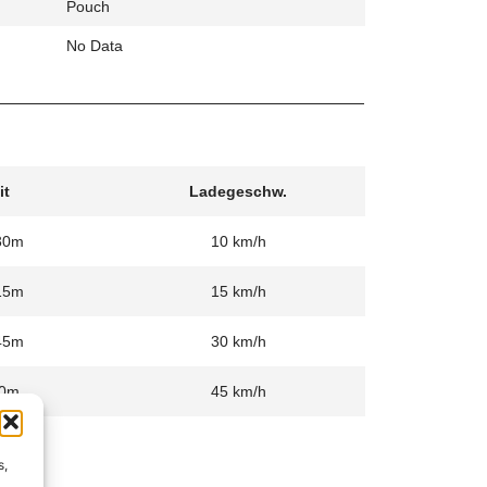
Pouch
No Data
it
Ladegeschw.
30m
10 km/h
15m
15 km/h
45m
30 km/h
0m
45 km/h
s,