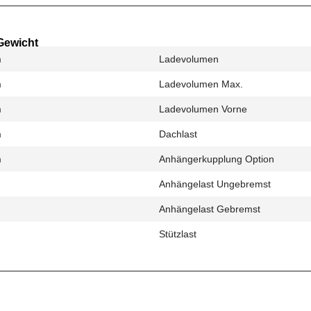
Gewicht
m
Ladevolumen
m
Ladevolumen Max.
m
Ladevolumen Vorne
m
Dachlast
m
Anhängerkupplung Option
Anhängelast Ungebremst
Anhängelast Gebremst
Stützlast