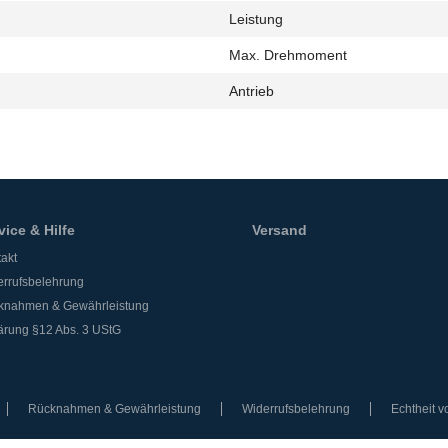
Leistung
h
Max. Drehmoment
Antrieb
vice & Hilfe
Versand
akt
rrufsbelehrung
knahmen & Gewährleistung
ärung §12 Abs. 3 UStG
Rücknahmen & Gewährleistung
Widerrufsbelehrung
Echtheit 