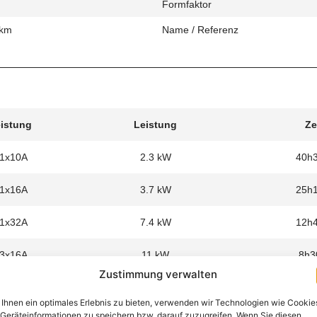
Formfaktor
 km
Name / Referenz
eistung
Leistung
Ze
 1x10A
2.3 kW
40h
 1x16A
3.7 kW
25h
 1x32A
7.4 kW
12h
 3x16A
11 kW
8h3
Zustimmung verwalten
Ihnen ein optimales Erlebnis zu bieten, verwenden wir Technologien wie Cookie
Geräteinformationen zu speichern bzw. darauf zuzugreifen. Wenn Sie diesen