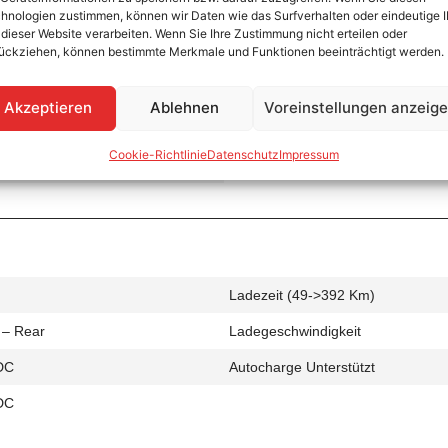
hnologien zustimmen, können wir Daten wie das Surfverhalten oder eindeutige 
 dieser Website verarbeiten. Wenn Sie Ihre Zustimmung nicht erteilen oder
ückziehen, können bestimmte Merkmale und Funktionen beeinträchtigt werden.
Ladezeit (0->490 Km)
Akzeptieren
Ablehnen
Voreinstellungen anzeig
 – Rear
Ladegeschwindigkeit
Cookie-Richtlinie
Datenschutz
Impressum
C
Ladezeit (49->392 Km)
 – Rear
Ladegeschwindigkeit
DC
Autocharge Unterstützt
DC