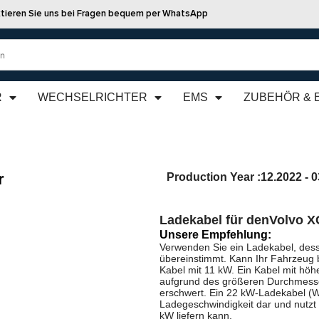
tieren Sie uns bei Fragen bequem per WhatsApp
R
WECHSELRICHTER
EMS
ZUBEHÖR & 
r
Production Year :
12.2022 - 
Ladekabel für den
Volvo X
Unsere Empfehlung:
Verwenden Sie ein Ladekabel, dess
übereinstimmt. Kann Ihr Fahrzeug 
Kabel mit 11 kW. Ein Kabel mit höhe
aufgrund des größeren Durchmesse
erschwert. Ein 22 kW-Ladekabel (We
Ladegeschwindigkeit dar und nutzt
kW liefern kann.