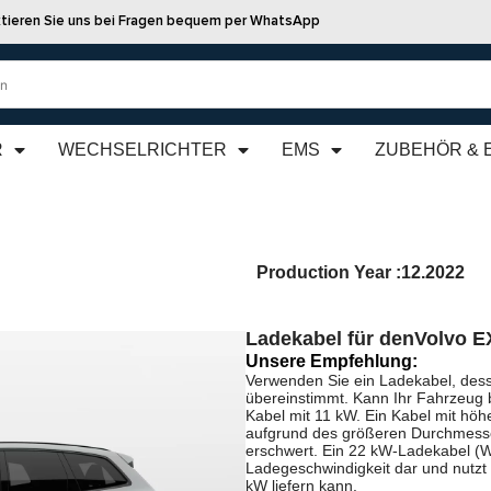
tieren Sie uns bei Fragen bequem per WhatsApp
R
WECHSELRICHTER
EMS
ZUBEHÖR & 
Production Year :
12.2022
Ladekabel für den
Volvo E
Unsere Empfehlung:
Verwenden Sie ein Ladekabel, dess
übereinstimmt. Kann Ihr Fahrzeug 
Kabel mit 11 kW. Ein Kabel mit höhe
aufgrund des größeren Durchmesse
erschwert. Ein 22 kW-Ladekabel (We
Ladegeschwindigkeit dar und nutzt
kW liefern kann.