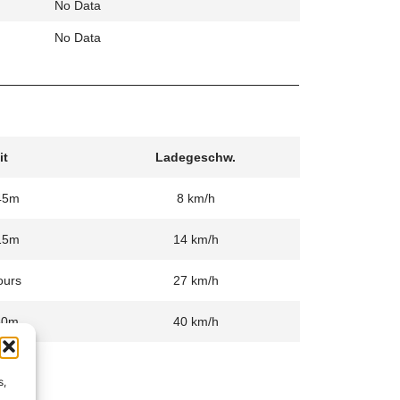
No Data
No Data
it
Ladegeschw.
45m
8 km/h
15m
14 km/h
ours
27 km/h
30m
40 km/h
s,