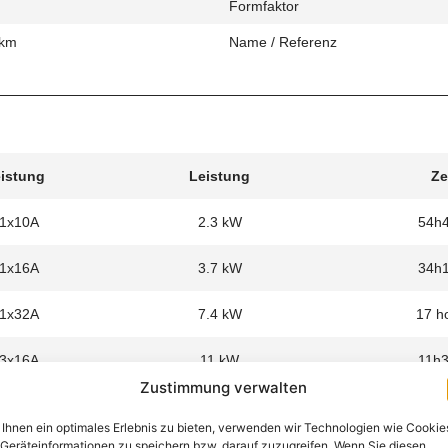
Formfaktor
 km
Name / Referenz
eistung
Leistung
Ze
 1x10A
2.3 kW
54h
 1x16A
3.7 kW
34h
 1x32A
7.4 kW
17 h
 3x16A
11 kW
11h
Zustimmung verwalten
Ihnen ein optimales Erlebnis zu bieten, verwenden wir Technologien wie Cookie
Geräteinformationen zu speichern bzw. darauf zuzugreifen. Wenn Sie diesen