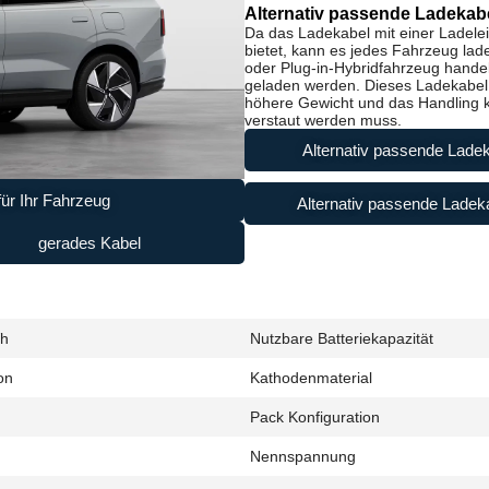
Alternativ passende Ladekabe
Da das Ladekabel mit einer Ladele
bietet, kann es jedes Fahrzeug lad
oder Plug-in-Hybridfahrzeug handel
geladen werden. Dieses Ladekabel i
höhere Gewicht und das Handling ke
verstaut werden muss.
Alternativ passende Ladek
ür Ihr Fahrzeug
Alternativ passende Ladeka
gerades Kabel
Wh
Nutzbare Batteriekapazität
on
Kathodenmaterial
Pack Konfiguration
Nennspannung