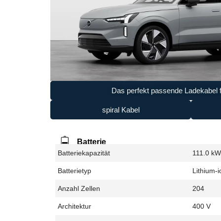
Das perfekt passende Ladekabel f
spiral Kabel
Batterie
Batteriekapazität
111.0 k
Batterietyp
Lithium-i
Anzahl Zellen
204
Architektur
400 V