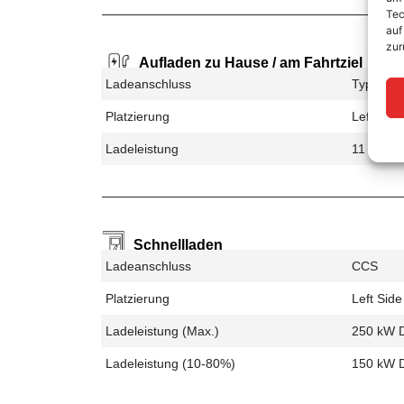
Tec
auf
zur
Aufladen zu Hause / am Fahrtziel
Ladeanschluss
Type 2
Platzierung
Left Side
Ladeleistung
11 kW A
Schnellladen
Ladeanschluss
CCS
Platzierung
Left Side
Ladeleistung (max.)
250 kW 
Ladeleistung (10-80%)
150 kW 