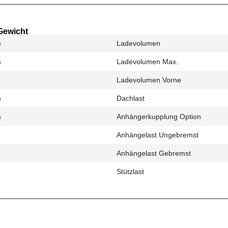
Gewicht
m
Ladevolumen
m
Ladevolumen Max.
m
Ladevolumen Vorne
m
Dachlast
m
Anhängerkupplung Option
Anhängelast Ungebremst
Anhängelast Gebremst
Stützlast