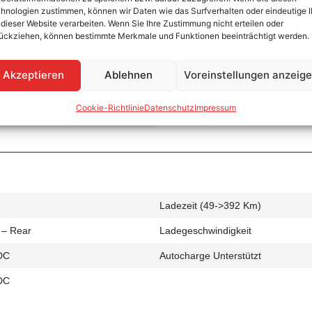
hnologien zustimmen, können wir Daten wie das Surfverhalten oder eindeutige 
 dieser Website verarbeiten. Wenn Sie Ihre Zustimmung nicht erteilen oder
ückziehen, können bestimmte Merkmale und Funktionen beeinträchtigt werden.
Ladezeit (0->490 Km)
Akzeptieren
Ablehnen
Voreinstellungen anzeig
 – Rear
Ladegeschwindigkeit
Cookie-Richtlinie
Datenschutz
Impressum
C
Ladezeit (49->392 Km)
 – Rear
Ladegeschwindigkeit
DC
Autocharge Unterstützt
DC