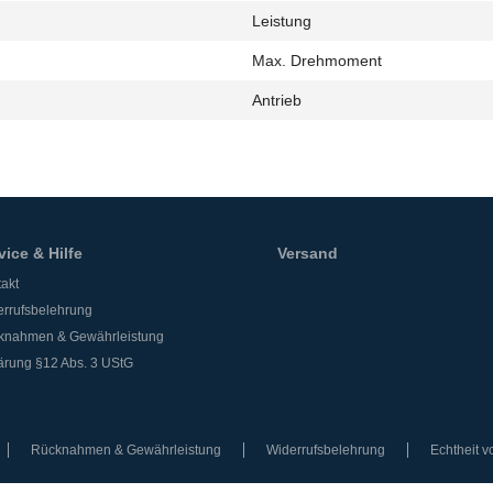
Leistung
h
Max. Drehmoment
Antrieb
vice & Hilfe
Versand
akt
rrufsbelehrung
knahmen & Gewährleistung
ärung §12 Abs. 3 UStG
Rücknahmen & Gewährleistung
Widerrufsbelehrung
Echtheit 