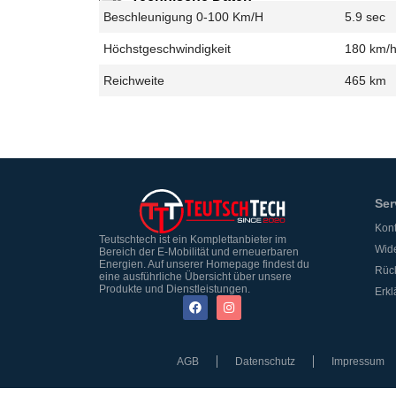
Beschleunigung 0-100 Km/h
5.9 sec
Höchstgeschwindigkeit
180 km/
Reichweite
465 km
Ser
Kont
Teutschtech ist ein Komplettanbieter im
Wide
Bereich der E-Mobilität und erneuerbaren
Energien. Auf unserer Homepage findest du
Rüc
eine ausführliche Übersicht über unsere
Produkte und Dienstleistungen.
Erkl
AGB
Datenschutz
Impressum