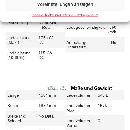
Voreinstellungen anzeigen
Schnellladen
Ladeanschluss
CCS
Ladezeit (49-
30 min
Cookie-Richtlinie
Datenschutz
Impressum
>392 Km)
Platzierung
Right Side
– Rear
Ladegeschwindigkeit
560
km/h
Ladeleistung
175 kW
(max.)
DC
Autocharge
No
Unterstützt
Ladeleistung
115 kW
(10-80%)
DC
Maße und Gewicht
Länge
4584 mm
Ladevolumen
543 L
Breite
1852 mm
Ladevolumen
1575 L
Max.
Breite Inkl.
No Data
Spiegel
Ladevolumen
0 L
Vorne