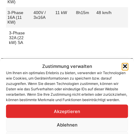
KW)
3-Phase
400V /
11 kW
8h15m
48 km/h
16A (11
3x16A
KW)
3-Phase
32A (22
kW) SA
Zustimmung verwalten
Um Ihnen ein optimales Erlebnis zu bieten, verwenden wir Technologien
Aufladen zu Hause / am Fahrtziel
wie Cookies, um Geräteinformationen zu speichern bzw. darauf
Ladeanschluss
Type 2
Ladezeit (0-
8h15m
zuzugreifen. Wenn Sie diesen Technologien zustimmen, können wir
>490 Km)
Daten wie das Surfverhalten oder eindeutige IDs auf dieser Website
Platzierung
Right Side
verarbeiten. Wenn Sie Ihre Zustimmung nicht erteilen oder zurückziehen,
– Rear
Ladegeschwindigkeit
49 km/h
können bestimmte Merkmale und Funktionen beeinträchtigt werden.
Ladeleistung
11 kW AC
Akzeptieren
Ablehnen