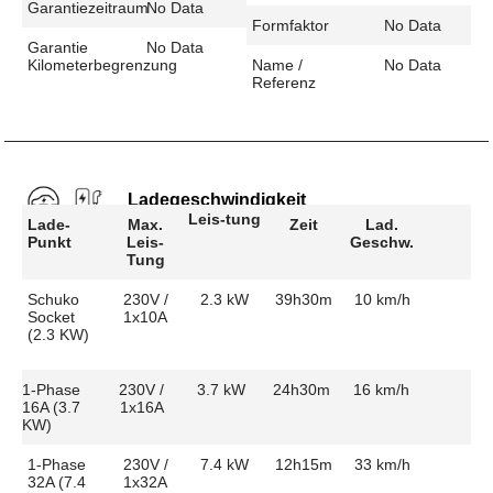
Garantiezeitraum
No Data
Formfaktor
No Data
Garantie
No Data
Kilometerbegrenzung
Name /
No Data
Referenz
Ladegeschwindigkeit
Leis-tung
Lade-
Max.
Zeit
Lad.
Punkt
Leis-
Geschw.
Tung
Schuko
230V /
2.3 kW
39h30m
10 km/h
Socket
1x10A
(2.3 KW)
1-Phase
230V /
3.7 kW
24h30m
16 km/h
16A (3.7
1x16A
KW)
1-Phase
230V /
7.4 kW
12h15m
33 km/h
32A (7.4
1x32A