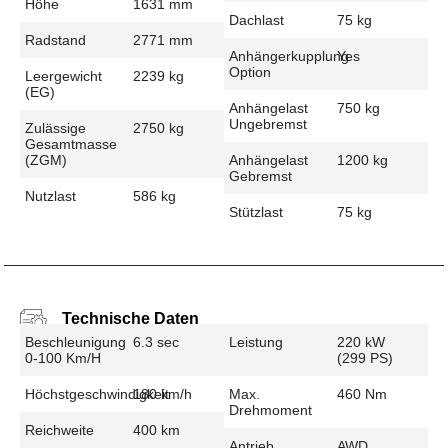
Höhe
1631 mm
Dachlast
75 kg
Radstand
2771 mm
Anhängerkupplung
Yes
Option
Leergewicht
2239 kg
(EG)
Anhängelast
750 kg
Ungebremst
Zulässige
2750 kg
Gesamtmasse
(zGM)
Anhängelast
1200 kg
Gebremst
Nutzlast
586 kg
Stützlast
75 kg
Technische Daten
Beschleunigung
6.3 sec
Leistung
220 kW
0-100 Km/h
(299 PS)
Höchstgeschwindigkeit
180 km/h
Max.
460 Nm
Drehmoment
Reichweite
400 km
Antrieb
AWD