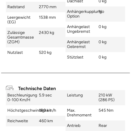
Dachlast
0 kg
Radstand
2770 mm
Anhängerkupplung
No
Option
Leergewicht
1538 mm
(EG)
Anhängelast
0 kg
Ungebremst
Zulässige
2430 kg
Gesamtmasse
(zGM)
Anhängelast
0 kg
Gebremst
Nutzlast
520 kg
Stützlast
0 kg
Technische Daten
Beschleunigung
5.9 sec
Leistung
210 kW
0-100 Km/h
(286 PS)
Höchstgeschwindigkeit
180 km/h
Max.
545 Nm
Drehmoment
Reichweite
460 km
Antrieb
Rear