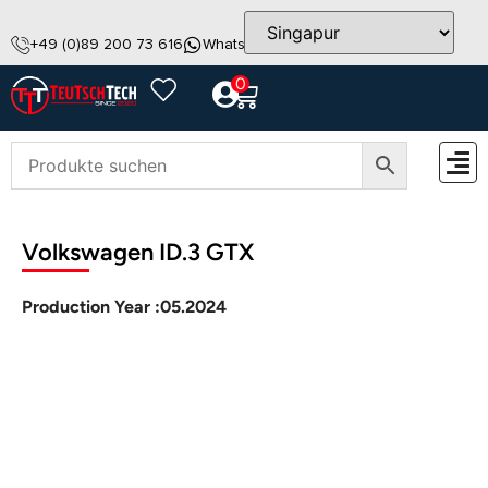
+49 (0)89 200 73 616
WhatsApp
info@teutschtech.com
0
ZUBEH
Volkswagen ID.3 GTX
Production Year :
05.2024