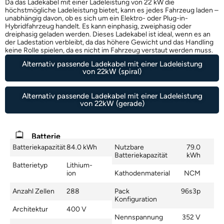
Da das Ladekabel mit einer Ladeleistung von 22 kW die
höchstmögliche Ladeleistung bietet, kann es jedes Fahrzeug laden –
unabhängig davon, ob es sich um ein Elektro- oder Plug-in-
Hybridfahrzeug handelt. Es kann einphasig, zweiphasig oder
dreiphasig geladen werden. Dieses Ladekabel ist ideal, wenn es an
der Ladestation verbleibt, da das höhere Gewicht und das Handling
keine Rolle spielen, da es nicht im Fahrzeug verstaut werden muss.
Alternativ passende Ladekabel mit einer Ladeleistung
von 22kW (spiral)
Alternativ passende Ladekabel mit einer Ladeleistung
von 22kW (gerade)
Batterie
Batteriekapazität
84.0 kWh
Nutzbare
79.0
Batteriekapazität
kWh
Batterietyp
Lithium-
ion
Kathodenmaterial
NCM
Anzahl Zellen
288
Pack
96s3p
Konfiguration
Architektur
400 V
Nennspannung
352 V