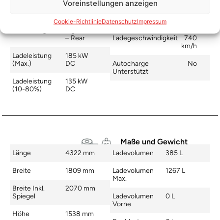
Schnellladen
Voreinstellungen anzeigen
Ladeanschluss
CCS
Ladezeit (49-
26 min
>392 Km)
Cookie-Richtlinie
Datenschutz
Impressum
Platzierung
Right Side
– Rear
Ladegeschwindigkeit
740
km/h
Ladeleistung
185 kW
(max.)
DC
Autocharge
No
Unterstützt
Ladeleistung
135 kW
(10-80%)
DC
Maße und Gewicht
Länge
4322 mm
Ladevolumen
385 L
Breite
1809 mm
Ladevolumen
1267 L
Max.
Breite Inkl.
2070 mm
Spiegel
Ladevolumen
0 L
Vorne
Höhe
1538 mm