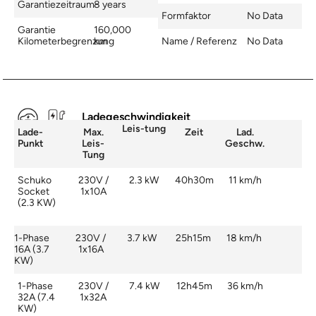
Garantiezeitraum
8 years
Formfaktor
No Data
Garantie
160,000
Kilometerbegrenzung
km
Name / Referenz
No Data
Ladegeschwindigkeit
Leis-tung
Lade-
Max.
Zeit
Lad.
Punkt
Leis-
Geschw.
Tung
Schuko
230V /
2.3 kW
40h30m
11 km/h
Socket
1x10A
(2.3 KW)
1-Phase
230V /
3.7 kW
25h15m
18 km/h
16A (3.7
1x16A
KW)
1-Phase
230V /
7.4 kW
12h45m
36 km/h
32A (7.4
1x32A
KW)