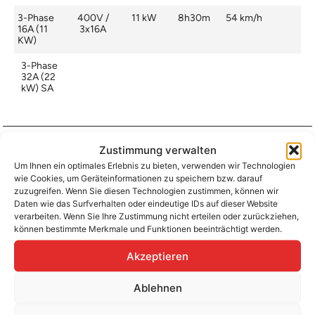
3-Phase
400V /
11 kW
8h30m
54 km/h
16A (11
3x16A
KW)
3-Phase
32A (22
kW) SA
Zustimmung verwalten
Aufladen zu Hause / am Fahrtziel
Um Ihnen ein optimales Erlebnis zu bieten, verwenden wir Technologien
wie Cookies, um Geräteinformationen zu speichern bzw. darauf
Ladeanschluss
Type 2
Ladezeit (0-
8h30m
>490 Km)
zuzugreifen. Wenn Sie diesen Technologien zustimmen, können wir
Daten wie das Surfverhalten oder eindeutige IDs auf dieser Website
Platzierung
Right Side
– Rear
Ladegeschwindigkeit
54 km/h
verarbeiten. Wenn Sie Ihre Zustimmung nicht erteilen oder zurückziehen,
können bestimmte Merkmale und Funktionen beeinträchtigt werden.
Ladeleistung
11 kW AC
Akzeptieren
Ablehnen