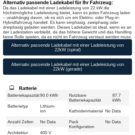
Alternativ passende Ladekabel für Ihr Fahrzeug:
Da das Ladekabel mit einer Ladeleistung von 22 kW die
höchstmögliche Ladeleistung bietet, kann es jedes Fahrzeug laden
– unabhängig davon, ob es sich um ein Elektro- oder Plug-in-
Hybridfahrzeug handelt. Es kann einphasig, zweiphasig oder
dreiphasig geladen werden. Dieses Ladekabel ist ideal, wenn es an
der Ladestation verbleibt, da das höhere Gewicht und das Handling
keine Rolle spielen, da es nicht im Fahrzeug verstaut werden muss.
Alternativ passende Ladekabel mit einer Ladeleistung von
22kW (spiral)
Alternativ passende Ladekabel mit einer Ladeleistung von
22kW (gerade)
Batterie
Batteriekapazität
90.0 kWh
Nutzbare
87.7
Batteriekapazität
kWh
Batterietyp
Lithium-
ion
Kathodenmaterial
No Data
Anzahl Zellen
No Data
Pack
No Data
Konfiguration
Architektur
400 V