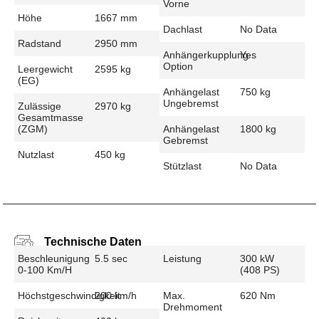
Vorne
Höhe
1667 mm
Dachlast
No Data
Radstand
2950 mm
Anhängerkupplung
Yes
Option
Leergewicht
2595 kg
(EG)
Anhängelast
750 kg
Ungebremst
Zulässige
2970 kg
Gesamtmasse
(zGM)
Anhängelast
1800 kg
Gebremst
Nutzlast
450 kg
Stützlast
No Data
Technische Daten
Beschleunigung
5.5 sec
Leistung
300 kW
0-100 Km/h
(408 PS)
Höchstgeschwindigkeit
200 km/h
Max.
620 Nm
Drehmoment