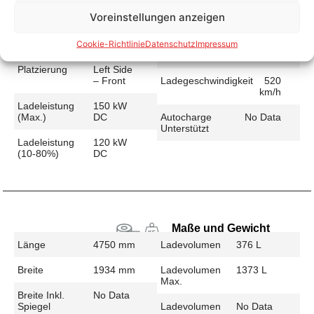
Voreinstellungen anzeigen
Schnellladen
Cookie-Richtlinie
Datenschutz
Impressum
Ladeanschluss
CCS
Ladezeit (49-
32 min
>392 Km)
Platzierung
Left Side
– Front
Ladegeschwindigkeit
520
km/h
Ladeleistung
150 kW
(max.)
DC
Autocharge
No Data
Unterstützt
Ladeleistung
120 kW
(10-80%)
DC
Maße und Gewicht
Länge
4750 mm
Ladevolumen
376 L
Breite
1934 mm
Ladevolumen
1373 L
Max.
Breite Inkl.
No Data
Spiegel
Ladevolumen
No Data