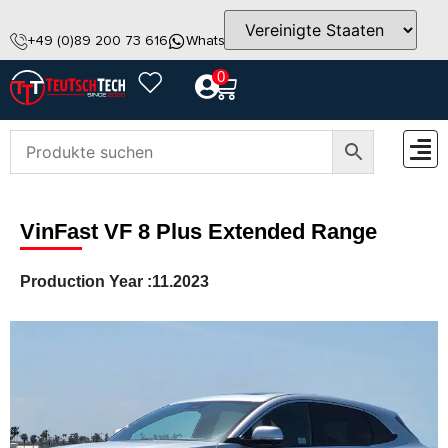
+49 (0)89 200 73 616
WhatsApp
info@teutschtech.com
0
ZUBEH
VinFast VF 8 Plus Extended Range
Production Year :
11.2023