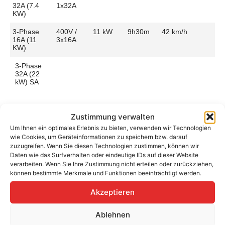
32A (7.4
1x32A
KW)
3-Phase
400V /
11 kW
9h30m
42 km/h
16A (11
3x16A
KW)
3-Phase
32A (22
kW) SA
Zustimmung verwalten
Um Ihnen ein optimales Erlebnis zu bieten, verwenden wir Technologien
Aufladen zu Hause / am Fahrtziel
wie Cookies, um Geräteinformationen zu speichern bzw. darauf
zuzugreifen. Wenn Sie diesen Technologien zustimmen, können wir
Ladeanschluss
Type 2
Ladezeit (0-
9h30m
Daten wie das Surfverhalten oder eindeutige IDs auf dieser Website
>490 Km)
verarbeiten. Wenn Sie Ihre Zustimmung nicht erteilen oder zurückziehen,
Platzierung
Left Side
können bestimmte Merkmale und Funktionen beeinträchtigt werden.
– Front
Ladegeschwindigkeit
43 km/h
Akzeptieren
Ladeleistung
11 kW AC
Ablehnen