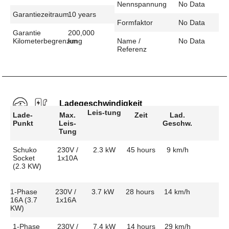
Nennspannung
No Data
Garantiezeitraum
10 years
Formfaktor
No Data
Garantie
200,000
Kilometerbegrenzung
km
Name /
No Data
Referenz
Ladegeschwindigkeit
Leis-tung
Lade-
Max.
Zeit
Lad.
Punkt
Leis-
Geschw.
Tung
Schuko
230V /
2.3 kW
45 hours
9 km/h
Socket
1x10A
(2.3 KW)
1-Phase
230V /
3.7 kW
28 hours
14 km/h
16A (3.7
1x16A
KW)
1-Phase
230V /
7.4 kW
14 hours
29 km/h