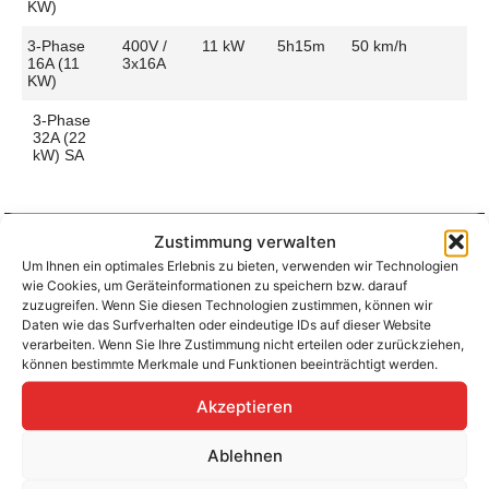
KW)
3-Phase
400V /
11 kW
5h15m
50 km/h
16A (11
3x16A
KW)
3-Phase
32A (22
kW) SA
Zustimmung verwalten
Um Ihnen ein optimales Erlebnis zu bieten, verwenden wir Technologien
Aufladen zu Hause / am Fahrtziel
wie Cookies, um Geräteinformationen zu speichern bzw. darauf
Ladeanschluss
Type 2
Ladezeit (0-
5h15m
zuzugreifen. Wenn Sie diesen Technologien zustimmen, können wir
>490 Km)
Daten wie das Surfverhalten oder eindeutige IDs auf dieser Website
Platzierung
Front Side
verarbeiten. Wenn Sie Ihre Zustimmung nicht erteilen oder zurückziehen,
– Middle
Ladegeschwindigkeit
52 km/h
können bestimmte Merkmale und Funktionen beeinträchtigt werden.
Ladeleistung
11 kW AC
Akzeptieren
Ablehnen