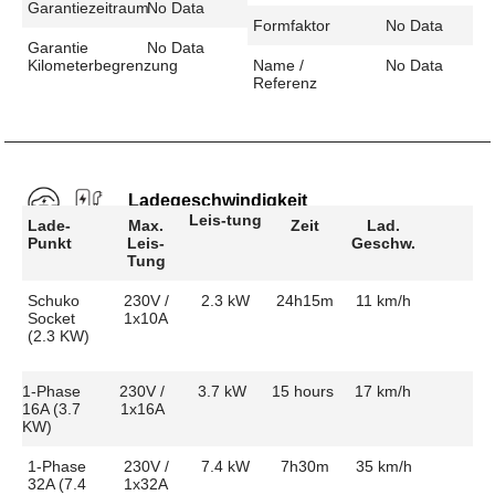
Garantiezeitraum
No Data
Formfaktor
No Data
Garantie
No Data
Kilometerbegrenzung
Name /
No Data
Referenz
Ladegeschwindigkeit
Leis-tung
Lade-
Max.
Zeit
Lad.
Punkt
Leis-
Geschw.
Tung
Schuko
230V /
2.3 kW
24h15m
11 km/h
Socket
1x10A
(2.3 KW)
1-Phase
230V /
3.7 kW
15 hours
17 km/h
16A (3.7
1x16A
KW)
1-Phase
230V /
7.4 kW
7h30m
35 km/h
32A (7.4
1x32A