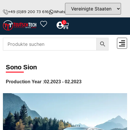
+49 (0)89 200 73 616
WhatsApp
info@teutschtech.com
0
ZUBEH
Sono Sion
Production Year :
02.2023 - 02.2023