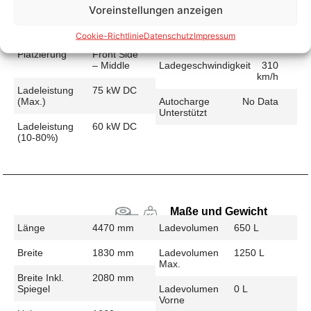
Voreinstellungen anzeigen
Schnellladen
Ladeanschluss
CCS
Ladezeit (49-
35 min
Cookie-Richtlinie
Datenschutz
Impressum
>392 Km)
Platzierung
Front Side
– Middle
Ladegeschwindigkeit
310
km/h
Ladeleistung
75 kW DC
(max.)
Autocharge
No Data
Unterstützt
Ladeleistung
60 kW DC
(10-80%)
Maße und Gewicht
Länge
4470 mm
Ladevolumen
650 L
Breite
1830 mm
Ladevolumen
1250 L
Max.
Breite Inkl.
2080 mm
Spiegel
Ladevolumen
0 L
Vorne