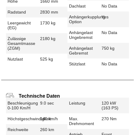
Höhe
1660 mm
Dachlast
No Data
Radstand
2830 mm
Anhängerkupplung
Yes
Option
Leergewicht
1730 kg
(EG)
Anhängelast
No Data
Ungebremst
Zulässige
2180 kg
Gesamtmasse
(zGM)
Anhängelast
750 kg
Gebremst
Nutzlast
525 kg
Stützlast
No Data
Technische Daten
Beschleunigung
9.0 sec
Leistung
120 kW
0-100 Km/h
(163 PS)
Höchstgeschwindigkeit
140 km/h
Max.
270 Nm
Drehmoment
Reichweite
260 km
Antrieb
Front