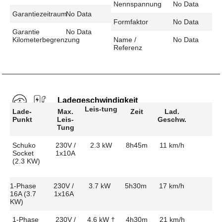
Nennspannung
No Data
Garantiezeitraum
No Data
Formfaktor
No Data
Garantie
No Data
Kilometerbegrenzung
Name /
No Data
Referenz
Ladegeschwindigkeit
Leis-tung
Lade-
Max.
Zeit
Lad.
Punkt
Leis-
Geschw.
Tung
Schuko
230V /
2.3 kW
8h45m
11 km/h
Socket
1x10A
(2.3 KW)
1-Phase
230V /
3.7 kW
5h30m
17 km/h
16A (3.7
1x16A
KW)
1-Phase
230V /
4.6 kW †
4h30m
21 km/h