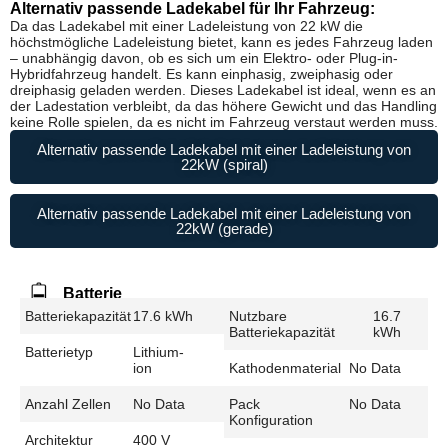
Alternativ passende Ladekabel für Ihr Fahrzeug:
Da das Ladekabel mit einer Ladeleistung von 22 kW die
höchstmögliche Ladeleistung bietet, kann es jedes Fahrzeug laden
– unabhängig davon, ob es sich um ein Elektro- oder Plug-in-
Hybridfahrzeug handelt. Es kann einphasig, zweiphasig oder
dreiphasig geladen werden. Dieses Ladekabel ist ideal, wenn es an
der Ladestation verbleibt, da das höhere Gewicht und das Handling
keine Rolle spielen, da es nicht im Fahrzeug verstaut werden muss.
Alternativ passende Ladekabel mit einer Ladeleistung von
22kW (spiral)
Alternativ passende Ladekabel mit einer Ladeleistung von
22kW (gerade)
Batterie
Batteriekapazität
17.6 kWh
Nutzbare
16.7
Batteriekapazität
kWh
Batterietyp
Lithium-
ion
Kathodenmaterial
No Data
Anzahl Zellen
No Data
Pack
No Data
Konfiguration
Architektur
400 V