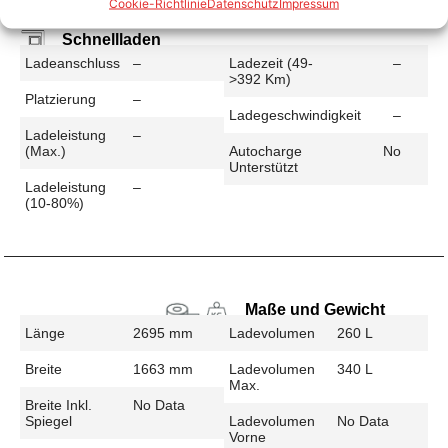
Cookie-Richtlinie
Datenschutz
Impressum
Schnellladen
Ladeanschluss
–
Ladezeit (49-
–
>392 Km)
Platzierung
–
Ladegeschwindigkeit
–
Ladeleistung
–
(max.)
Autocharge
No
Unterstützt
Ladeleistung
–
(10-80%)
Maße und Gewicht
Länge
2695 mm
Ladevolumen
260 L
Breite
1663 mm
Ladevolumen
340 L
Max.
Breite Inkl.
No Data
Spiegel
Ladevolumen
No Data
Vorne