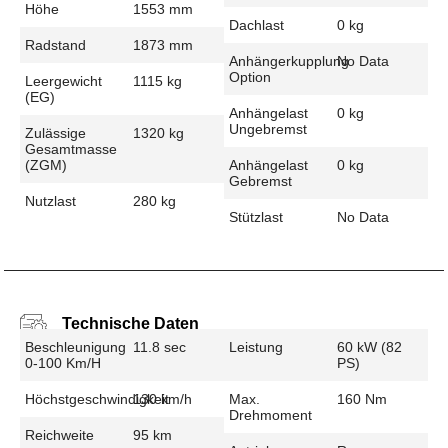
Höhe
1553 mm
Dachlast
0 kg
Radstand
1873 mm
Anhängerkupplung
No Data
Option
Leergewicht
1115 kg
(EG)
Anhängelast
0 kg
Ungebremst
Zulässige
1320 kg
Gesamtmasse
(zGM)
Anhängelast
0 kg
Gebremst
Nutzlast
280 kg
Stützlast
No Data
Technische Daten
Beschleunigung
11.8 sec
Leistung
60 kW (82
0-100 Km/h
PS)
Höchstgeschwindigkeit
130 km/h
Max.
160 Nm
Drehmoment
Reichweite
95 km