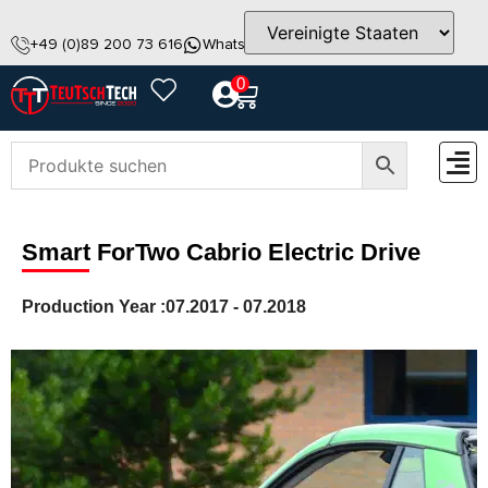
+49 (0)89 200 73 616
WhatsApp
info@teutschtech.com
0
ZUBEH
Smart ForTwo Cabrio Electric Drive
Production Year :
07.2017 - 07.2018