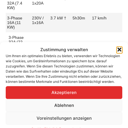
32A (7.4
1x20A
KW)
3-Phase
230V /
3.7 kW †
5h30m
17 km/h
16A (11
1x16A
KW)
3-Phase
32A (22
kW) SA
Zustimmung verwalten
Um Ihnen ein optimales Erlebnis zu bieten, verwenden wir Technologien
wie Cookies, um Geräteinformationen zu speichern bzw. darauf
zuzugreifen. Wenn Sie diesen Technologien zustimmen, können wir
Daten wie das Surfverhalten oder eindeutige IDs auf dieser Website
verarbeiten. Wenn Sie Ihre Zustimmung nicht erteilen oder zurückziehen,
Aufladen zu Hause / am Fahrtziel
können bestimmte Merkmale und Funktionen beeinträchtigt werden.
Ladeanschluss
Type 2
Ladezeit (0-
4h30m
>490 Km)
Akzeptieren
Platzierung
Right Side
– Rear
Ladegeschwindigkeit
22 km/h
Ablehnen
Ladeleistung
4.6 kW AC
Voreinstellungen anzeigen