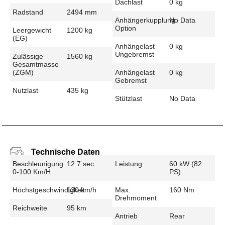
Dachlast
0 kg
Radstand
2494 mm
Anhängerkupplung
No Data
Option
Leergewicht
1200 kg
(EG)
Anhängelast
0 kg
Ungebremst
Zulässige
1560 kg
Gesamtmasse
(zGM)
Anhängelast
0 kg
Gebremst
Nutzlast
435 kg
Stützlast
No Data
Technische Daten
Beschleunigung
12.7 sec
Leistung
60 kW (82
0-100 Km/h
PS)
Höchstgeschwindigkeit
130 km/h
Max.
160 Nm
Drehmoment
Reichweite
95 km
Antrieb
Rear