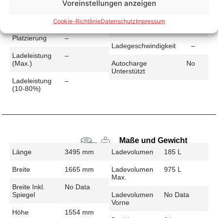
Voreinstellungen anzeigen
Schnellladen
Ladeanschluss
–
Ladezeit (49-
–
Cookie-Richtlinie
Datenschutz
Impressum
>392 Km)
Platzierung
–
Ladegeschwindigkeit
–
Ladeleistung
–
(max.)
Autocharge
No
Unterstützt
Ladeleistung
–
(10-80%)
Maße und Gewicht
Länge
3495 mm
Ladevolumen
185 L
Breite
1665 mm
Ladevolumen
975 L
Max.
Breite Inkl.
No Data
Spiegel
Ladevolumen
No Data
Vorne
Höhe
1554 mm