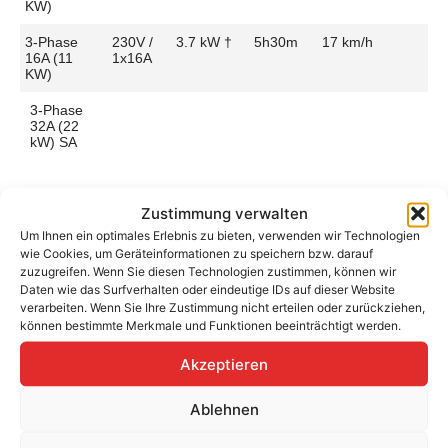
KW)
3-Phase
230V /
3.7 kW †
5h30m
17 km/h
16A (11
1x16A
KW)
3-Phase
32A (22
kW) SA
Zustimmung verwalten
Um Ihnen ein optimales Erlebnis zu bieten, verwenden wir Technologien
Aufladen zu Hause / am Fahrtziel
wie Cookies, um Geräteinformationen zu speichern bzw. darauf
zuzugreifen. Wenn Sie diesen Technologien zustimmen, können wir
Ladeanschluss
Type 2
Ladezeit (0-
4h30m
>490 Km)
Daten wie das Surfverhalten oder eindeutige IDs auf dieser Website
verarbeiten. Wenn Sie Ihre Zustimmung nicht erteilen oder zurückziehen,
Platzierung
Right Side
– Rear
Ladegeschwindigkeit
22 km/h
können bestimmte Merkmale und Funktionen beeinträchtigt werden.
Ladeleistung
4.6 kW AC
Akzeptieren
Ablehnen