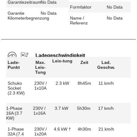
Garantiezeitraum
No Data
Formfaktor
No Data
Garantie
No Data
Kilometerbegrenzung
Name /
No Data
Referenz
Ladegeschwindigkeit
Leis-tung
Lade-
Max.
Zeit
Lad.
Punkt
Leis-
Geschw.
Tung
Schuko
230V /
2.3 kW
8h45m
11 km/h
Socket
1x10A
(2.3 KW)
1-Phase
230V /
3.7 kW
5h30m
17 km/h
16A (3.7
1x16A
KW)
1-Phase
230V /
4.6 kW †
4h30m
21 km/h
32A (7.4
1x20A