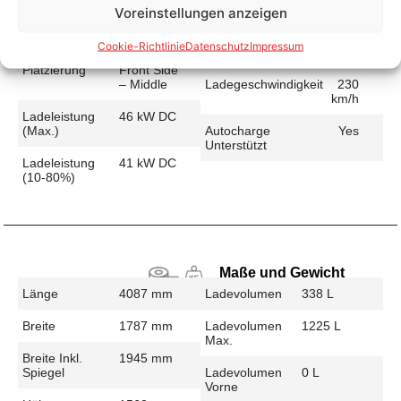
Voreinstellungen anzeigen
Schnellladen
Ladeanschluss
CCS
Ladezeit (49-
56 min
Cookie-Richtlinie
Datenschutz
Impressum
>392 Km)
Platzierung
Front Side
– Middle
Ladegeschwindigkeit
230
km/h
Ladeleistung
46 kW DC
(max.)
Autocharge
Yes
Unterstützt
Ladeleistung
41 kW DC
(10-80%)
Maße und Gewicht
Länge
4087 mm
Ladevolumen
338 L
Breite
1787 mm
Ladevolumen
1225 L
Max.
Breite Inkl.
1945 mm
Spiegel
Ladevolumen
0 L
Vorne