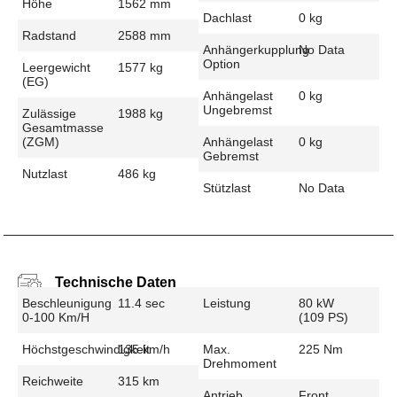
Höhe
1562 mm
Dachlast
0 kg
Radstand
2588 mm
Anhängerkupplung
No Data
Option
Leergewicht
1577 kg
(EG)
Anhängelast
0 kg
Ungebremst
Zulässige
1988 kg
Gesamtmasse
(zGM)
Anhängelast
0 kg
Gebremst
Nutzlast
486 kg
Stützlast
No Data
Technische Daten
Beschleunigung
11.4 sec
Leistung
80 kW
0-100 Km/h
(109 PS)
Höchstgeschwindigkeit
135 km/h
Max.
225 Nm
Drehmoment
Reichweite
315 km
Antrieb
Front