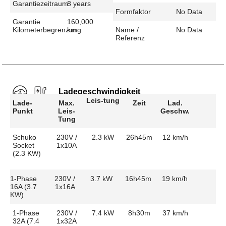
Garantiezeitraum
8 years
Formfaktor
No Data
Garantie
160,000
Kilometerbegrenzung
km
Name /
No Data
Referenz
Ladegeschwindigkeit
Leis-tung
Lade-
Max.
Zeit
Lad.
Punkt
Leis-
Geschw.
Tung
Schuko
230V /
2.3 kW
26h45m
12 km/h
Socket
1x10A
(2.3 KW)
1-Phase
230V /
3.7 kW
16h45m
19 km/h
16A (3.7
1x16A
KW)
1-Phase
230V /
7.4 kW
8h30m
37 km/h
32A (7.4
1x32A