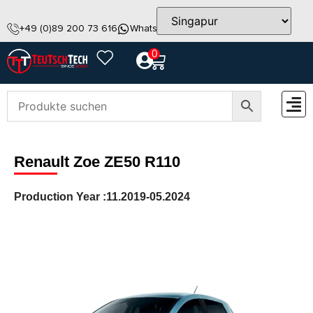
+49 (0)89 200 73 616
WhatsApp
info@teutschtech.com
0
ZUBEH
Renault Zoe ZE50 R110
Production Year :
11.2019-05.2024