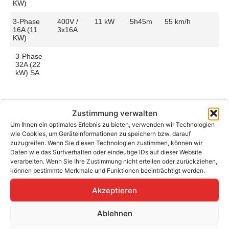
KW)
3-Phase
400V /
11 kW
5h45m
55 km/h
16A (11
3x16A
KW)
3-Phase
32A (22
kW) SA
Zustimmung verwalten
Um Ihnen ein optimales Erlebnis zu bieten, verwenden wir Technologien
Aufladen zu Hause / am Fahrtziel
wie Cookies, um Geräteinformationen zu speichern bzw. darauf
Ladeanschluss
Type 2
Ladezeit (0-
3 hours
zuzugreifen. Wenn Sie diesen Technologien zustimmen, können wir
>490 Km)
Daten wie das Surfverhalten oder eindeutige IDs auf dieser Website
Platzierung
Front Side
verarbeiten. Wenn Sie Ihre Zustimmung nicht erteilen oder zurückziehen,
– Middle
Ladegeschwindigkeit
110
können bestimmte Merkmale und Funktionen beeinträchtigt werden.
km/h
Ladeleistung
22 kW AC
Akzeptieren
Ablehnen