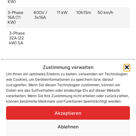
KW)
3-Phase
400V /
11 kW
10h15m
50 km/h
16A (11
3x16A
KW)
3-Phase
32A (22
kW) SA
Zustimmung verwalten
Um Ihnen ein optimales Erlebnis zu bieten, verwenden wir Technologien
Aufladen zu Hause / am Fahrtziel
wie Cookies, um Geräteinformationen zu speichern bzw. darauf
Ladeanschluss
Type 2
Ladezeit (0-
10h15m
zuzugreifen. Wenn Sie diesen Technologien zustimmen, können wir
>490 Km)
Daten wie das Surfverhalten oder eindeutige IDs auf dieser Website
Platzierung
Left Side
verarbeiten. Wenn Sie Ihre Zustimmung nicht erteilen oder zurückziehen,
– Rear
Ladegeschwindigkeit
50 km/h
können bestimmte Merkmale und Funktionen beeinträchtigt werden.
Ladeleistung
11 kW AC
Akzeptieren
Ablehnen