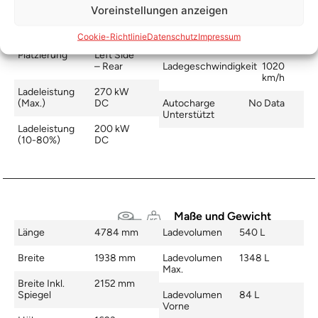
Voreinstellungen anzeigen
Schnellladen
Ladeanschluss
CCS
Ladezeit (49-
21 min
Cookie-Richtlinie
Datenschutz
Impressum
>392 Km)
Platzierung
Left Side
– Rear
Ladegeschwindigkeit
1020
km/h
Ladeleistung
270 kW
(max.)
DC
Autocharge
No Data
Unterstützt
Ladeleistung
200 kW
(10-80%)
DC
Maße und Gewicht
Länge
4784 mm
Ladevolumen
540 L
Breite
1938 mm
Ladevolumen
1348 L
Max.
Breite Inkl.
2152 mm
Spiegel
Ladevolumen
84 L
Vorne