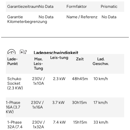
Garantiezeitraum
No Data
Formfaktor
Prismatic
Garantie
No Data
Name / Referenz
No Data
Kilometerbegrenzung
Ladegeschwindigkeit
Leis-tung
Lade-
Max.
Zeit
Lad.
Punkt
Leis-
Geschw.
Tung
Schuko
230V /
2.3 kW
48h45m
10 km/h
Socket
1x10A
(2.3 KW)
1-Phase
230V /
3.7 kW
30h15m
17 km/h
16A (3.7
1x16A
KW)
1-Phase
230V /
7.4 kW
15h15m
33 km/h
32A (7.4
1x32A