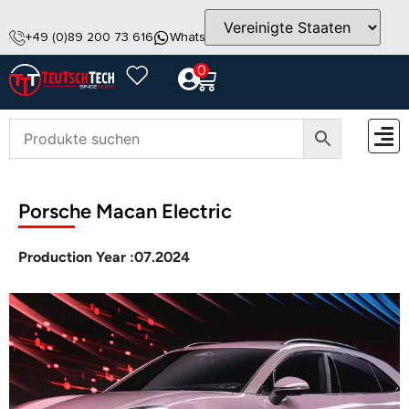
+49 (0)89 200 73 616
WhatsApp
info@teutschtech.com
0
ZUBEH
Porsche Macan Electric
Production Year :
07.2024