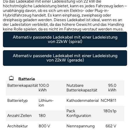
Da das Ladekabel mit einer Ladeleistung von 22 kW die
höchstmögliche Ladeleistung bietet, kann es jedes Fahrzeug laden –
unabhängig davon, ob es sich um ein Elektro- oder Plug-in-
Hybridfahrzeug handelt. Es kann einphasig, zweiphasig oder
dreiphasig geladen werden. Dieses Ladekabel ist ideal, wenn es an
der Ladestation verbleibt, da das höhere Gewicht und das Handling
keine Rolle spielen, da es nicht im Fahrzeug verstaut werden muss.
Alternativ passende Ladekabel mit einer Ladeleistung
von 22kW (spiral)
Alternativ passende Ladekabel mit einer Ladeleistung
von 22kW (gerade)
Batterie
Batteriekapazität
100.0
Nutzbare
95.0
kWh
Batteriekapazität
kWh
Batterietyp
Lithium-
Kathodenmaterial
NCM811
ion
Pack
180s1p
Anzahl Zellen
180
Konfiguration
Architektur
800 V
Nennspannung
662 V