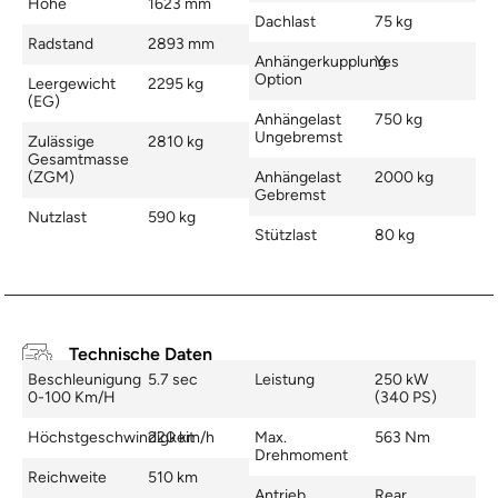
Höhe
1623 mm
Dachlast
75 kg
Radstand
2893 mm
Anhängerkupplung
Yes
Option
Leergewicht
2295 kg
(EG)
Anhängelast
750 kg
Ungebremst
Zulässige
2810 kg
Gesamtmasse
(zGM)
Anhängelast
2000 kg
Gebremst
Nutzlast
590 kg
Stützlast
80 kg
Technische Daten
Beschleunigung
5.7 sec
Leistung
250 kW
0-100 Km/h
(340 PS)
Höchstgeschwindigkeit
220 km/h
Max.
563 Nm
Drehmoment
Reichweite
510 km
Antrieb
Rear