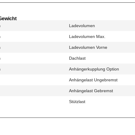
Gewicht
m
Ladevolumen
m
Ladevolumen Max.
m
Ladevolumen Vorne
m
Dachlast
m
Anhängerkupplung Option
Anhängelast Ungebremst
Anhängelast Gebremst
Stützlast