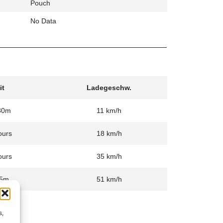
Pouch
No Data
it
Ladegeschw.
30m
11 km/h
ours
18 km/h
ours
35 km/h
5m
51 km/h
s,