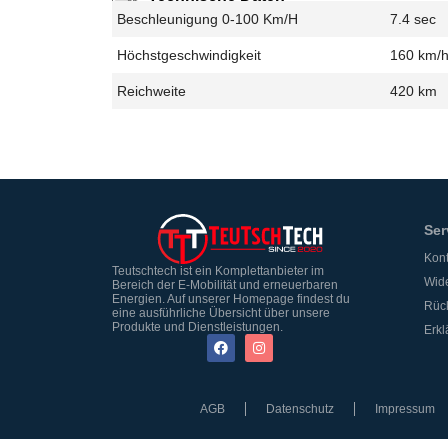
Beschleunigung 0-100 Km/h
7.4 sec
Höchstgeschwindigkeit
160 km/
Reichweite
420 km
Ser
Kont
Teutschtech ist ein Komplettanbieter im
Wide
Bereich der E-Mobilität und erneuerbaren
Energien. Auf unserer Homepage findest du
Rüc
eine ausführliche Übersicht über unsere
Produkte und Dienstleistungen.
Erkl
AGB
Datenschutz
Impressum