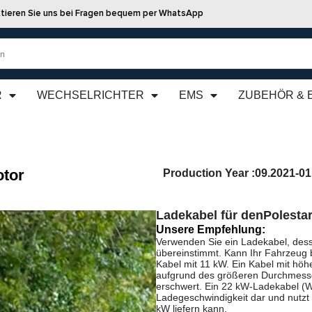
tieren Sie uns bei Fragen bequem per WhatsApp
R
WECHSELRICHTER
EMS
ZUBEHÖR & 
otor
Production Year :
09.2021-01
Ladekabel für den
Polesta
Unsere Empfehlung:
Verwenden Sie ein Ladekabel, dess
übereinstimmt. Kann Ihr Fahrzeug 
Kabel mit 11 kW. Ein Kabel mit höhe
aufgrund des größeren Durchmesse
erschwert. Ein 22 kW-Ladekabel (We
Ladegeschwindigkeit dar und nutzt
kW liefern kann.