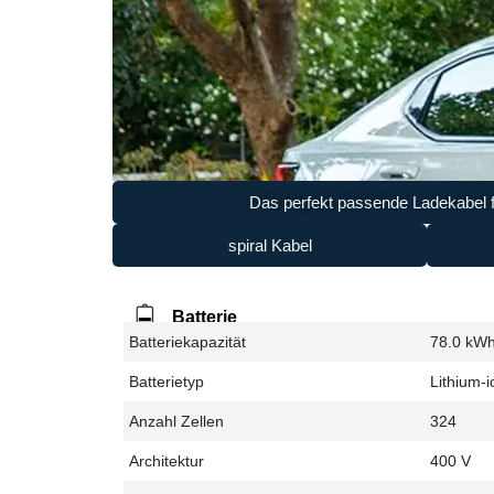
Das perfekt passende Ladekabel f
spiral Kabel
Batterie
Batteriekapazität
78.0 kW
Batterietyp
Lithium-i
Anzahl Zellen
324
Architektur
400 V