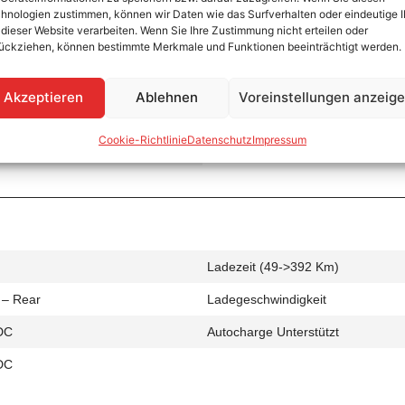
hnologien zustimmen, können wir Daten wie das Surfverhalten oder eindeutige 
 dieser Website verarbeiten. Wenn Sie Ihre Zustimmung nicht erteilen oder
ückziehen, können bestimmte Merkmale und Funktionen beeinträchtigt werden.
Ladezeit (0->490 Km)
Akzeptieren
Ablehnen
Voreinstellungen anzeig
 – Rear
Ladegeschwindigkeit
Cookie-Richtlinie
Datenschutz
Impressum
C
Ladezeit (49->392 Km)
 – Rear
Ladegeschwindigkeit
DC
Autocharge Unterstützt
DC