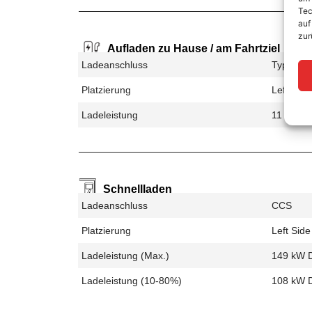
Tec
auf
zur
Aufladen zu Hause / am Fahrtziel
Ladeanschluss
Type 2
Platzierung
Left Side
Ladeleistung
11 kW A
Schnellladen
Ladeanschluss
CCS
Platzierung
Left Side
Ladeleistung (max.)
149 kW 
Ladeleistung (10-80%)
108 kW 