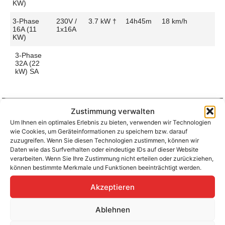
KW)
3-Phase
230V /
3.7 kW †
14h45m
18 km/h
16A (11
1x16A
KW)
3-Phase
32A (22
kW) SA
Zustimmung verwalten
Um Ihnen ein optimales Erlebnis zu bieten, verwenden wir Technologien
Aufladen zu Hause / am Fahrtziel
wie Cookies, um Geräteinformationen zu speichern bzw. darauf
Ladeanschluss
Type 2
Ladezeit (0-
7h30m
zuzugreifen. Wenn Sie diesen Technologien zustimmen, können wir
>490 Km)
Daten wie das Surfverhalten oder eindeutige IDs auf dieser Website
Platzierung
Left Side
verarbeiten. Wenn Sie Ihre Zustimmung nicht erteilen oder zurückziehen,
– Rear
Ladegeschwindigkeit
37 km/h
können bestimmte Merkmale und Funktionen beeinträchtigt werden.
Ladeleistung
7.4 kW AC
Akzeptieren
Ablehnen