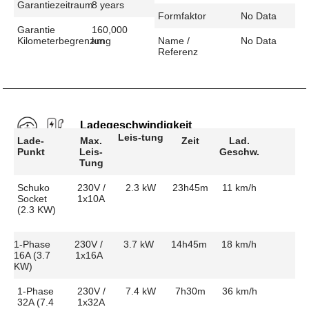
Garantiezeitraum
8 years
Formfaktor
No Data
Garantie
160,000
Kilometerbegrenzung
km
Name /
No Data
Referenz
Ladegeschwindigkeit
Leis-tung
Lade-
Max.
Zeit
Lad.
Punkt
Leis-
Geschw.
Tung
Schuko
230V /
2.3 kW
23h45m
11 km/h
Socket
1x10A
(2.3 KW)
1-Phase
230V /
3.7 kW
14h45m
18 km/h
16A (3.7
1x16A
KW)
1-Phase
230V /
7.4 kW
7h30m
36 km/h
32A (7.4
1x32A