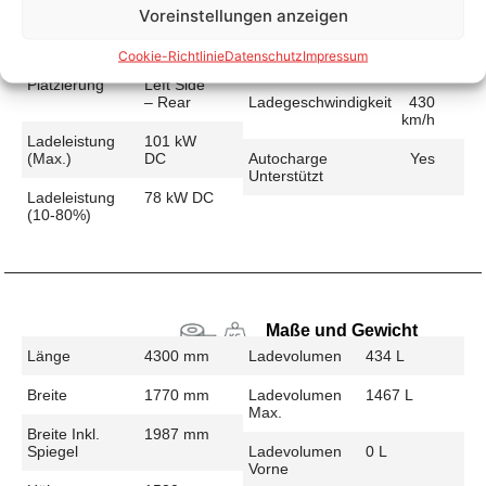
Voreinstellungen anzeigen
Schnellladen
Ladeanschluss
CCS
Ladezeit (49-
26 min
Cookie-Richtlinie
Datenschutz
Impressum
>392 Km)
Platzierung
Left Side
– Rear
Ladegeschwindigkeit
430
km/h
Ladeleistung
101 kW
(max.)
DC
Autocharge
Yes
Unterstützt
Ladeleistung
78 kW DC
(10-80%)
Maße und Gewicht
Länge
4300 mm
Ladevolumen
434 L
Breite
1770 mm
Ladevolumen
1467 L
Max.
Breite Inkl.
1987 mm
Spiegel
Ladevolumen
0 L
Vorne