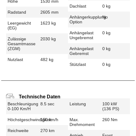
Höhe
1530 mm
Dachlast
0 kg
Radstand
2605 mm
Anhängerkupplung
No
Option
Leergewicht
1623 kg
(EG)
Anhängelast
0 kg
Ungebremst
Zulässige
2030 kg
Gesamtmasse
(zGM)
Anhängelast
0 kg
Gebremst
Nutzlast
482 kg
Stützlast
0 kg
Technische Daten
Beschleunigung
8.5 sec
Leistung
100 kW
0-100 Km/h
(136 PS)
Höchstgeschwindigkeit
150 km/h
Max.
260 Nm
Drehmoment
Reichweite
270 km
Antrieb
Front