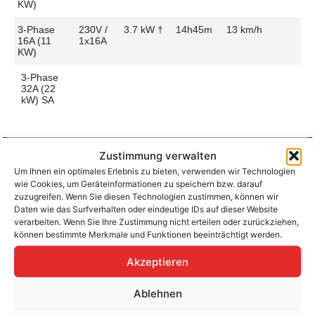
KW)
3-Phase
230V /
3.7 kW †
14h45m
13 km/h
16A (11
1x16A
KW)
3-Phase
32A (22
kW) SA
Zustimmung verwalten
Um Ihnen ein optimales Erlebnis zu bieten, verwenden wir Technologien
Aufladen zu Hause / am Fahrtziel
wie Cookies, um Geräteinformationen zu speichern bzw. darauf
Ladeanschluss
Type 2
Ladezeit (0-
7h30m
zuzugreifen. Wenn Sie diesen Technologien zustimmen, können wir
>490 Km)
Daten wie das Surfverhalten oder eindeutige IDs auf dieser Website
Platzierung
Left Side
verarbeiten. Wenn Sie Ihre Zustimmung nicht erteilen oder zurückziehen,
– Front
Ladegeschwindigkeit
25 km/h
können bestimmte Merkmale und Funktionen beeinträchtigt werden.
Ladeleistung
7.4 kW AC
Akzeptieren
Ablehnen