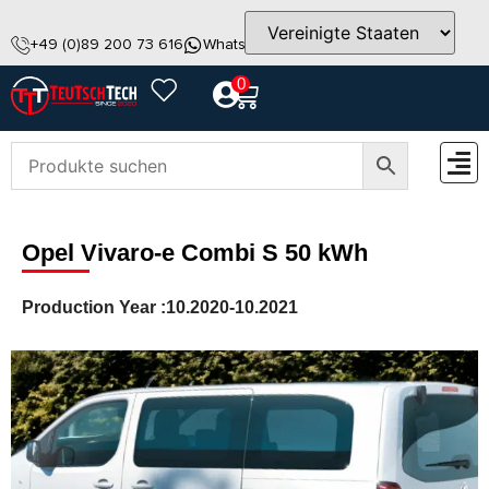
+49 (0)89 200 73 616
WhatsApp
info@teutschtech.com
0
ZUBEH
Opel Vivaro-e Combi S 50 kWh
Production Year :
10.2020-10.2021