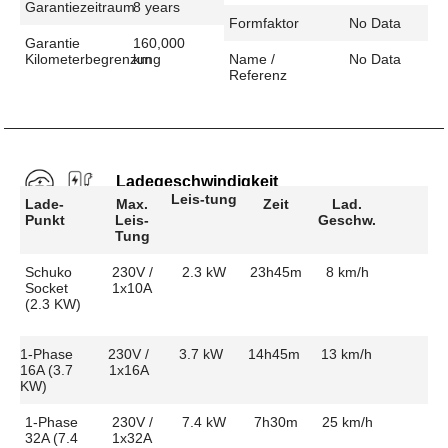
Garantiezeitraum
8 years
Formfaktor
No Data
Garantie
160,000
Kilometerbegrenzung
km
Name /
No Data
Referenz
Ladegeschwindigkeit
Leis-tung
Lade-
Max.
Zeit
Lad.
Punkt
Leis-
Geschw.
Tung
Schuko
230V /
2.3 kW
23h45m
8 km/h
Socket
1x10A
(2.3 KW)
1-Phase
230V /
3.7 kW
14h45m
13 km/h
16A (3.7
1x16A
KW)
1-Phase
230V /
7.4 kW
7h30m
25 km/h
32A (7.4
1x32A