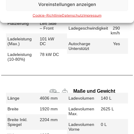
Voreinstellungen anzeigen
Schnellladen
Ladeanschluss
CCS
Ladezeit (49-
26 min
Cookie-Richtlinie
Datenschutz
Impressum
>392 Km)
Platzierung
Left Side
– Front
Ladegeschwindigkeit
290
km/h
Ladeleistung
101 kW
(max.)
DC
Autocharge
Yes
Unterstützt
Ladeleistung
78 kW DC
(10-80%)
Maße und Gewicht
Länge
4606 mm
Ladevolumen
140 L
Breite
1920 mm
Ladevolumen
2625 L
Max.
Breite Inkl.
2204 mm
Spiegel
Ladevolumen
0 L
Vorne