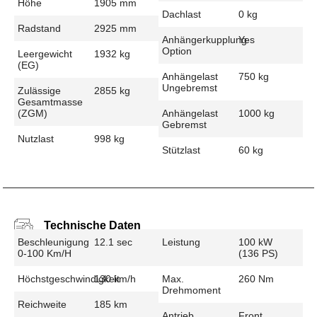
Höhe
1905 mm
Dachlast
0 kg
Radstand
2925 mm
Anhängerkupplung
Yes
Option
Leergewicht
1932 kg
(EG)
Anhängelast
750 kg
Ungebremst
Zulässige
2855 kg
Gesamtmasse
(zGM)
Anhängelast
1000 kg
Gebremst
Nutzlast
998 kg
Stützlast
60 kg
Technische Daten
Beschleunigung
12.1 sec
Leistung
100 kW
0-100 Km/h
(136 PS)
Höchstgeschwindigkeit
130 km/h
Max.
260 Nm
Drehmoment
Reichweite
185 km
Antrieb
Front