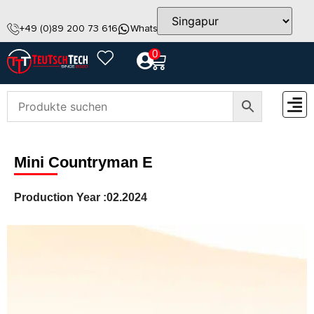
+49 (0)89 200 73 616
WhatsApp
info@teutschtech.com
0
ZUBEH
Mini Countryman E
Production Year :
02.2024