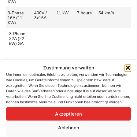
KW)
3-Phase
400V /
11 kW
7 hours
54 km/h
16A (11
3x16A
KW)
3-Phase
32A (22
kW) SA
Zustimmung verwalten
Um Ihnen ein optimales Erlebnis zu bieten, verwenden wir Technologien
Aufladen zu Hause / am Fahrtziel
wie Cookies, um Geräteinformationen zu speichern bzw. darauf
Ladeanschluss
Type 2
Ladezeit (0-
7 hours
zuzugreifen. Wenn Sie diesen Technologien zustimmen, können wir
>490 Km)
Daten wie das Surfverhalten oder eindeutige IDs auf dieser Website
Platzierung
Right Side
verarbeiten. Wenn Sie Ihre Zustimmung nicht erteilen oder zurückziehen,
– Rear
Ladegeschwindigkeit
55 km/h
können bestimmte Merkmale und Funktionen beeinträchtigt werden.
Ladeleistung
11 kW AC
Akzeptieren
Ablehnen