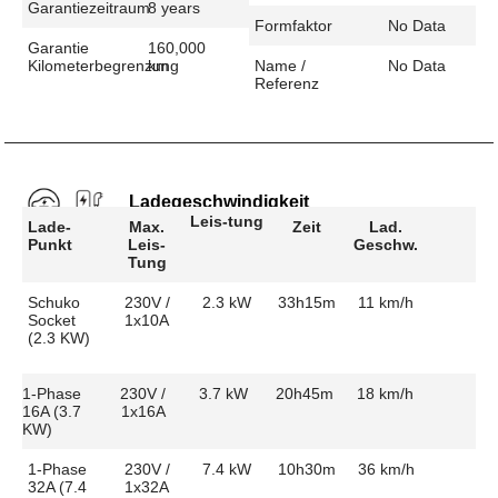
Garantiezeitraum
8 years
Formfaktor
No Data
Garantie
160,000
Kilometerbegrenzung
km
Name /
No Data
Referenz
Ladegeschwindigkeit
Leis-tung
Lade-
Max.
Zeit
Lad.
Punkt
Leis-
Geschw.
Tung
Schuko
230V /
2.3 kW
33h15m
11 km/h
Socket
1x10A
(2.3 KW)
1-Phase
230V /
3.7 kW
20h45m
18 km/h
16A (3.7
1x16A
KW)
1-Phase
230V /
7.4 kW
10h30m
36 km/h
32A (7.4
1x32A