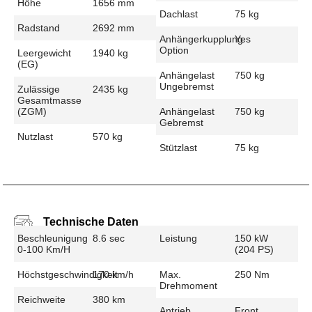
Höhe
1656 mm
Dachlast
75 kg
Radstand
2692 mm
Anhängerkupplung
Yes
Option
Leergewicht
1940 kg
(EG)
Anhängelast
750 kg
Ungebremst
Zulässige
2435 kg
Gesamtmasse
(zGM)
Anhängelast
750 kg
Gebremst
Nutzlast
570 kg
Stützlast
75 kg
Technische Daten
Beschleunigung
8.6 sec
Leistung
150 kW
0-100 Km/h
(204 PS)
Höchstgeschwindigkeit
170 km/h
Max.
250 Nm
Drehmoment
Reichweite
380 km
Antrieb
Front