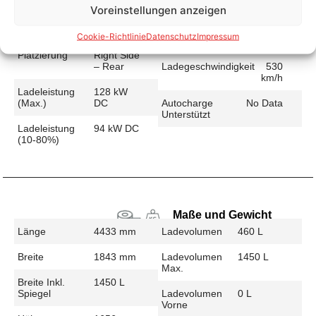
Voreinstellungen anzeigen
Schnellladen
Ladeanschluss
CCS
Ladezeit (49-
30 min
Cookie-Richtlinie
Datenschutz
Impressum
>392 Km)
Platzierung
Right Side
– Rear
Ladegeschwindigkeit
530
km/h
Ladeleistung
128 kW
(max.)
DC
Autocharge
No Data
Unterstützt
Ladeleistung
94 kW DC
(10-80%)
Maße und Gewicht
Länge
4433 mm
Ladevolumen
460 L
Breite
1843 mm
Ladevolumen
1450 L
Max.
Breite Inkl.
1450 L
Spiegel
Ladevolumen
0 L
Vorne