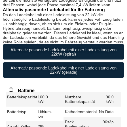
derzeit die höchste verfügbare Ladegeschwindigkeit dar und nutzt
drei Phasen, wobei jede Phase maximal 7,4 kW liefern kann.
Alternativ passende Ladekabel für Ihr Fahrzeug:
Da das Ladekabel mit einer Ladeleistung von 22 kW die
höchstmögliche Ladeleistung bietet, kann es jedes Fahrzeug laden
– unabhängig davon, ob es sich um ein Elektro- oder Plug-in-
Hybridfahrzeug handelt. Es kann einphasig, zweiphasig oder
dreiphasig geladen werden. Dieses Ladekabel ist ideal, wenn es an
der Ladestation verbleibt, da das höhere Gewicht und das Handling
keine Rolle spielen, da es nicht im Fahrzeug verstaut werden muss.
Alternativ passende Ladekabel mit einer Ladeleistung von
22kW (spiral)
Alternativ passende Ladekabel mit einer Ladeleistung von
22kW (gerade)
Batterie
Batteriekapazität
100.0
Nutzbare
90.0
kWh
Batteriekapazität
kWh
Batterietyp
Lithium-
Kathodenmaterial
No Data
ion
Pack
96s3p
Anzahl Zellen
288
Konfiguration