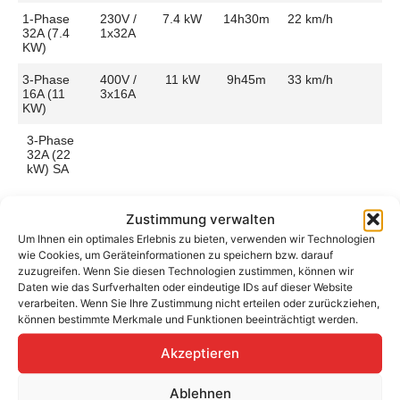
1-Phase
230V /
7.4 kW
14h30m
22 km/h
32A (7.4
1x32A
KW)
3-Phase
400V /
11 kW
9h45m
33 km/h
16A (11
3x16A
KW)
3-Phase
32A (22
kW) SA
Zustimmung verwalten
Um Ihnen ein optimales Erlebnis zu bieten, verwenden wir Technologien
wie Cookies, um Geräteinformationen zu speichern bzw. darauf
Aufladen zu Hause / am Fahrtziel
zuzugreifen. Wenn Sie diesen Technologien zustimmen, können wir
Ladeanschluss
Type 2
Ladezeit (0-
9h45m
Daten wie das Surfverhalten oder eindeutige IDs auf dieser Website
>490 Km)
verarbeiten. Wenn Sie Ihre Zustimmung nicht erteilen oder zurückziehen,
Platzierung
Left Side
können bestimmte Merkmale und Funktionen beeinträchtigt werden.
– Front
Ladegeschwindigkeit
33 km/h
Akzeptieren
Ladeleistung
11 kW AC
Ablehnen