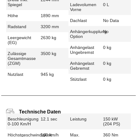
Spiegel
Ladevolumen
0 L
Vorne
Höhe
1890 mm
Dachlast
No Data
Radstand
3200 mm
Anhängerkupplung
No
Option
Leergewicht
2630 kg
(EG)
Anhängelast
0 kg
Ungebremst
Zulässige
3500 kg
Gesamtmasse
(zGM)
Anhängelast
0 kg
Gebremst
Nutzlast
945 kg
Stützlast
0 kg
Technische Daten
Beschleunigung
12.1 sec
Leistung
150 kW
0-100 Km/h
(204 PS)
Höchstgeschwindigkeit
160 km/h
Max.
360 Nm