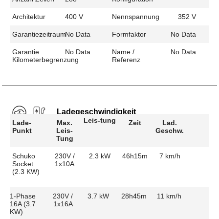
Architektur
400 V
Nennspannung
352 V
Garantiezeitraum
No Data
Formfaktor
No Data
Garantie
No Data
Name /
No Data
Kilometerbegrenzung
Referenz
Ladegeschwindigkeit
Leis-tung
Lade-
Max.
Zeit
Lad.
Punkt
Leis-
Geschw.
Tung
Schuko
230V /
2.3 kW
46h15m
7 km/h
Socket
1x10A
(2.3 KW)
1-Phase
230V /
3.7 kW
28h45m
11 km/h
16A (3.7
1x16A
KW)