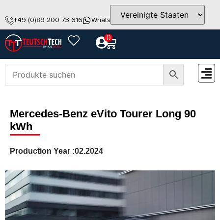
+49 (0)89 200 73 616
WhatsApp
info@teutschtech.com
0
ZUBEH
Mercedes-Benz eVito Tourer Long 90
kWh
Production Year :
02.2024