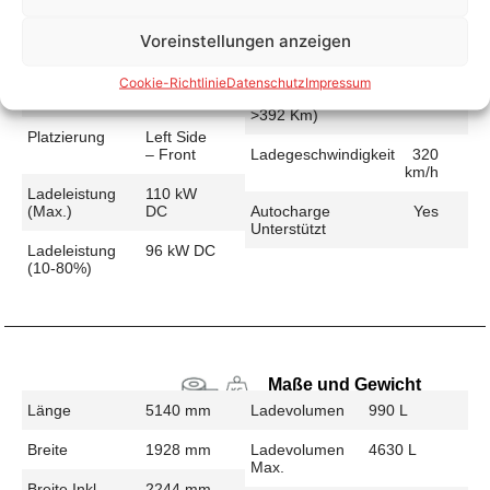
Voreinstellungen anzeigen
Schnellladen
Cookie-Richtlinie
Datenschutz
Impressum
Ladeanschluss
CCS
Ladezeit (49-
41 min
>392 Km)
Platzierung
Left Side
– Front
Ladegeschwindigkeit
320
km/h
Ladeleistung
110 kW
(max.)
DC
Autocharge
Yes
Unterstützt
Ladeleistung
96 kW DC
(10-80%)
Maße und Gewicht
Länge
5140 mm
Ladevolumen
990 L
Breite
1928 mm
Ladevolumen
4630 L
Max.
Breite Inkl.
2244 mm