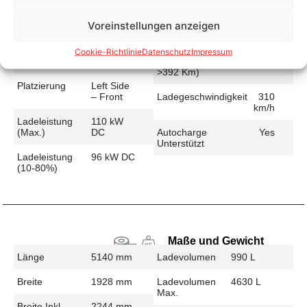
Voreinstellungen anzeigen
Schnellladen
Cookie-Richtlinie
Datenschutz
Impressum
Ladeanschluss
CCS
Ladezeit (49-
28 min
>392 Km)
Platzierung
Left Side
– Front
Ladegeschwindigkeit
310
km/h
Ladeleistung
110 kW
(max.)
DC
Autocharge
Yes
Unterstützt
Ladeleistung
96 kW DC
(10-80%)
Maße und Gewicht
Länge
5140 mm
Ladevolumen
990 L
Breite
1928 mm
Ladevolumen
4630 L
Max.
Breite Inkl.
2244 mm