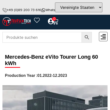
+49 (0)89 200 73 616
WhatsApp
info@teutschtech.com
0
ZUBEH
Mercedes-Benz eVito Tourer Long 60
kWh
Production Year :
01.2022-12.2023