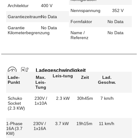
Architektur
400 V
Nennspannung
352 V
Garantiezeitraum
No Data
Formfaktor
No Data
Garantie
No Data
Kilometerbegrenzung
Name /
No Data
Referenz
Ladegeschwindigkeit
Leis-tung
Lade-
Max.
Zeit
Lad.
Punkt
Leis-
Geschw.
Tung
Schuko
230V /
2.3 kW
30h45m
7 km/h
Socket
1x10A
(2.3 KW)
1-Phase
230V /
3.7 kW
19h15m
11 km/h
16A (3.7
1x16A
KW)