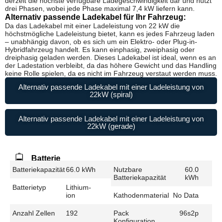
derzeit die höchste verfügbare Ladegeschwindigkeit dar und nutzt
drei Phasen, wobei jede Phase maximal 7,4 kW liefern kann.
Alternativ passende Ladekabel für Ihr Fahrzeug:
Da das Ladekabel mit einer Ladeleistung von 22 kW die
höchstmögliche Ladeleistung bietet, kann es jedes Fahrzeug laden
– unabhängig davon, ob es sich um ein Elektro- oder Plug-in-
Hybridfahrzeug handelt. Es kann einphasig, zweiphasig oder
dreiphasig geladen werden. Dieses Ladekabel ist ideal, wenn es an
der Ladestation verbleibt, da das höhere Gewicht und das Handling
keine Rolle spielen, da es nicht im Fahrzeug verstaut werden muss.
Alternativ passende Ladekabel mit einer Ladeleistung von
22kW (spiral)
Alternativ passende Ladekabel mit einer Ladeleistung von
22kW (gerade)
Batterie
Batteriekapazität
66.0 kWh
Nutzbare
60.0
Batteriekapazität
kWh
Batterietyp
Lithium-
ion
Kathodenmaterial
No Data
Anzahl Zellen
192
Pack
96s2p
Konfiguration