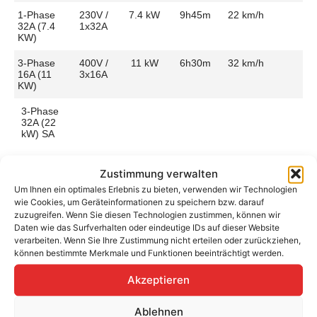
1-Phase
230V /
7.4 kW
9h45m
22 km/h
32A (7.4
1x32A
KW)
3-Phase
400V /
11 kW
6h30m
32 km/h
16A (11
3x16A
KW)
3-Phase
32A (22
kW) SA
Zustimmung verwalten
Um Ihnen ein optimales Erlebnis zu bieten, verwenden wir Technologien
wie Cookies, um Geräteinformationen zu speichern bzw. darauf
Aufladen zu Hause / am Fahrtziel
zuzugreifen. Wenn Sie diesen Technologien zustimmen, können wir
Ladeanschluss
Type 2
Ladezeit (0-
6h30m
Daten wie das Surfverhalten oder eindeutige IDs auf dieser Website
>490 Km)
verarbeiten. Wenn Sie Ihre Zustimmung nicht erteilen oder zurückziehen,
Platzierung
Left Side
können bestimmte Merkmale und Funktionen beeinträchtigt werden.
– Front
Ladegeschwindigkeit
33 km/h
Akzeptieren
Ladeleistung
11 kW AC
Ablehnen