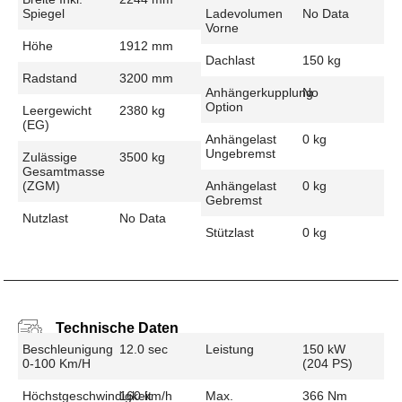
Spiegel
Ladevolumen
No Data
Vorne
Höhe
1912 mm
Dachlast
150 kg
Radstand
3200 mm
Anhängerkupplung
No
Option
Leergewicht
2380 kg
(EG)
Anhängelast
0 kg
Ungebremst
Zulässige
3500 kg
Gesamtmasse
(zGM)
Anhängelast
0 kg
Gebremst
Nutzlast
No Data
Stützlast
0 kg
Technische Daten
Beschleunigung
12.0 sec
Leistung
150 kW
0-100 Km/h
(204 PS)
Höchstgeschwindigkeit
160 km/h
Max.
366 Nm