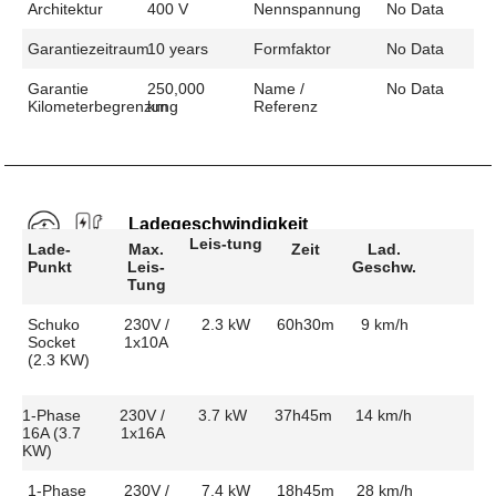
Architektur
400 V
Nennspannung
No Data
Garantiezeitraum
10 years
Formfaktor
No Data
Garantie
250,000
Name /
No Data
Kilometerbegrenzung
km
Referenz
Ladegeschwindigkeit
Leis-tung
Lade-
Max.
Zeit
Lad.
Punkt
Leis-
Geschw.
Tung
Schuko
230V /
2.3 kW
60h30m
9 km/h
Socket
1x10A
(2.3 KW)
1-Phase
230V /
3.7 kW
37h45m
14 km/h
16A (3.7
1x16A
KW)
1-Phase
230V /
7.4 kW
18h45m
28 km/h