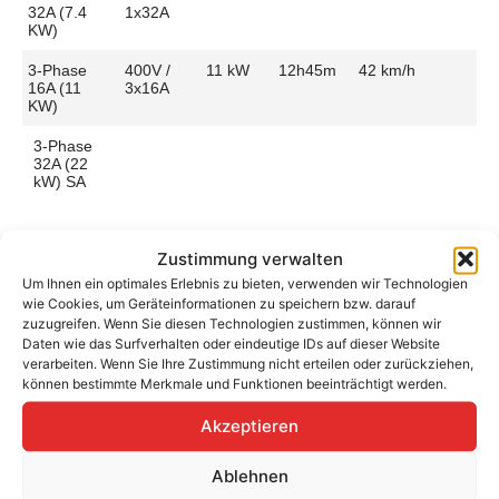
32A (7.4
1x32A
KW)
3-Phase
400V /
11 kW
12h45m
42 km/h
16A (11
3x16A
KW)
3-Phase
32A (22
kW) SA
Zustimmung verwalten
Um Ihnen ein optimales Erlebnis zu bieten, verwenden wir Technologien
Aufladen zu Hause / am Fahrtziel
wie Cookies, um Geräteinformationen zu speichern bzw. darauf
zuzugreifen. Wenn Sie diesen Technologien zustimmen, können wir
Ladeanschluss
Type 2
Ladezeit (0-
12h45m
Daten wie das Surfverhalten oder eindeutige IDs auf dieser Website
>490 Km)
verarbeiten. Wenn Sie Ihre Zustimmung nicht erteilen oder zurückziehen,
Platzierung
Right Side
können bestimmte Merkmale und Funktionen beeinträchtigt werden.
– Rea
Ladegeschwindigkeit
42 km/h
Akzeptieren
Ladeleistung
11 kW AC
Ablehnen