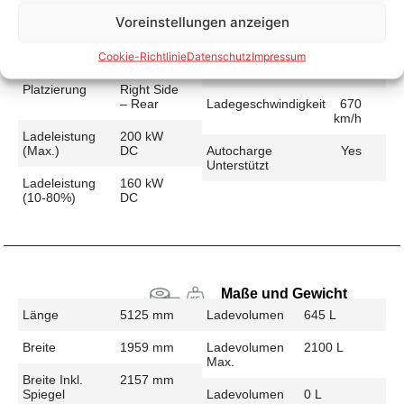
Voreinstellungen anzeigen
Schnellladen
Cookie-Richtlinie
Datenschutz
Impressum
Ladeanschluss
CCS
Ladezeit (49-
33 min
>392 Km)
Platzierung
Right Side
– Rear
Ladegeschwindigkeit
670
km/h
Ladeleistung
200 kW
(max.)
DC
Autocharge
Yes
Unterstützt
Ladeleistung
160 kW
(10-80%)
DC
Maße und Gewicht
Länge
5125 mm
Ladevolumen
645 L
Breite
1959 mm
Ladevolumen
2100 L
Max.
Breite Inkl.
2157 mm
Spiegel
Ladevolumen
0 L