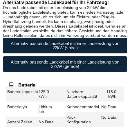
Alternativ passende Ladekabel für Ihr Fahrzeug:
Da das Ladekabel mit einer Ladeleistung von 22 kW die
höchstmögliche Ladeleistung bietet, kann es jedes Fahrzeug laden
– unabhängig davon, ob es sich um ein Elektro- oder Plug-in-
Hybridfahrzeug handelt. Es kann einphasig, zweiphasig oder
dreiphasig geladen werden. Dieses Ladekabel ist ideal, wenn es an
der Ladestation verbleibt, da das höhere Gewicht und das Handling
keine Rolle spielen, da es nicht im Fahrzeug verstaut werden muss.
Alternativ passende Ladekabel mit einer Ladeleistung von
22kW (spiral)
Alternativ passende Ladekabel mit einer Ladeleistung von
22kW (gerade)
Batterie
Batteriekapazität
125.0
Nutzbare
118.0
kWh
Batteriekapazität
kWh
Batterietyp
Lithium-
Kathodenmaterial
No Data
ion
Pack
No Data
Anzahl Zellen
No Data
Konfiguration