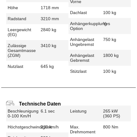
Vorne
Höhe
1718 mm
Dachlast
100 kg
Radstand
3210 mm
Anhängerkupplung
Yes
Option
Leergewicht
2840 kg
(EG)
Anhängelast
750 kg
Ungebremst
Zulässige
3410 kg
Gesamtmasse
(zGM)
Anhängelast
1800 kg
Gebremst
Nutzlast
645 kg
Stützlast
100 kg
Technische Daten
Beschleunigung
6.1 sec
Leistung
265 kW
0-100 Km/h
(360 PS)
Höchstgeschwindigkeit
210 km/h
Max.
800 Nm
Drehmoment