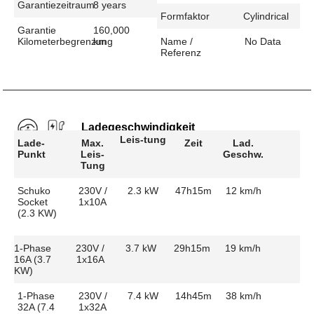
Garantiezeitraum
8 years
Formfaktor
Cylindrical
Garantie
160,000
Kilometerbegrenzung
km
Name /
No Data
Referenz
Ladegeschwindigkeit
Leis-tung
Lade-
Max.
Zeit
Lad.
Punkt
Leis-
Geschw.
Tung
Schuko
230V /
2.3 kW
47h15m
12 km/h
Socket
1x10A
(2.3 KW)
1-Phase
230V /
3.7 kW
29h15m
19 km/h
16A (3.7
1x16A
KW)
1-Phase
230V /
7.4 kW
14h45m
38 km/h
32A (7.4
1x32A