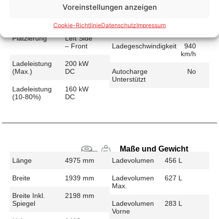
Voreinstellungen anzeigen
Schnellladen
Ladeanschluss
CCS
Ladezeit (49-
25 min
Cookie-Richtlinie
Datenschutz
Impressum
>392 Km)
Platzierung
Left Side
– Front
Ladegeschwindigkeit
940
km/h
Ladeleistung
200 kW
(max.)
DC
Autocharge
No
Unterstützt
Ladeleistung
160 kW
(10-80%)
DC
Maße und Gewicht
Länge
4975 mm
Ladevolumen
456 L
Breite
1939 mm
Ladevolumen
627 L
Max.
Breite Inkl.
2198 mm
Spiegel
Ladevolumen
283 L
Vorne