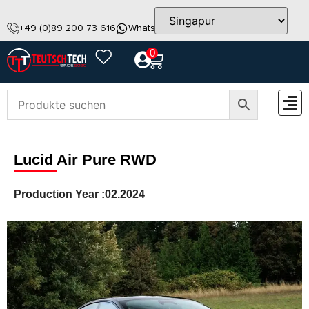
+49 (0)89 200 73 616
WhatsApp
info@teutschtech.com
0
ZUBEH
Lucid Air Pure RWD
Production Year :
02.2024