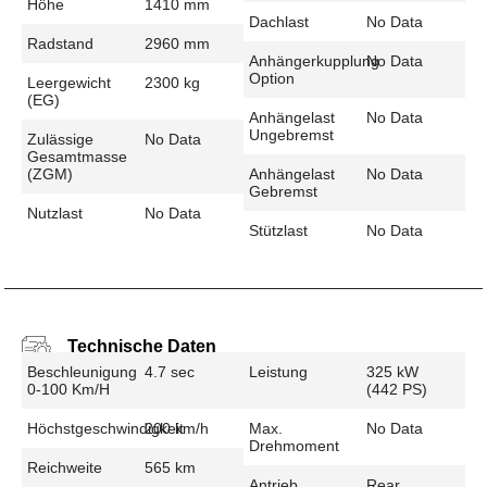
Höhe
1410 mm
Dachlast
No Data
Radstand
2960 mm
Anhängerkupplung
No Data
Option
Leergewicht
2300 kg
(EG)
Anhängelast
No Data
Ungebremst
Zulässige
No Data
Gesamtmasse
(zGM)
Anhängelast
No Data
Gebremst
Nutzlast
No Data
Stützlast
No Data
Technische Daten
Beschleunigung
4.7 sec
Leistung
325 kW
0-100 Km/h
(442 PS)
Höchstgeschwindigkeit
200 km/h
Max.
No Data
Drehmoment
Reichweite
565 km
Antrieb
Rear