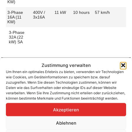
KW)
3-Phase
400V /
11 kW
10 hours
57 km/h
16A (11
3x16A
KW)
3-Phase
32A (22
kW) SA
Zustimmung verwalten
Um Ihnen ein optimales Erlebnis zu bieten, verwenden wir Technologien
Aufladen zu Hause / am Fahrtziel
wie Cookies, um Geräteinformationen zu speichern bzw. darauf
Ladeanschluss
Type 2
Ladezeit (0-
5 hours
zuzugreifen. Wenn Sie diesen Technologien zustimmen, können wir
>490 Km)
Daten wie das Surfverhalten oder eindeutige IDs auf dieser Website
Platzierung
Left Side
verarbeiten. Wenn Sie Ihre Zustimmung nicht erteilen oder zurückziehen,
– Front
Ladegeschwindigkeit
110
können bestimmte Merkmale und Funktionen beeinträchtigt werden.
km/h
Ladeleistung
22 kW AC
Akzeptieren
Ablehnen