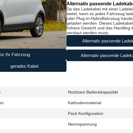
Alternativ passende Ladekabe
Da das Ladekabel mit einer Ladele
bietet, kann es jedes Fahrzeug lad
oder Plug-in-Hybridfahrzeug handel
geladen werden. Dieses Ladekabel i
höhere Gewicht und das Handling ke
verstaut werden muss.
Alternativ passende Ladek
ür Ihr Fahrzeug
Alternativ passende Ladeka
gerades Kabel
h
Nutzbare Batteriekapazität
on
Kathodenmaterial
Pack Konfiguration
Nennspannung