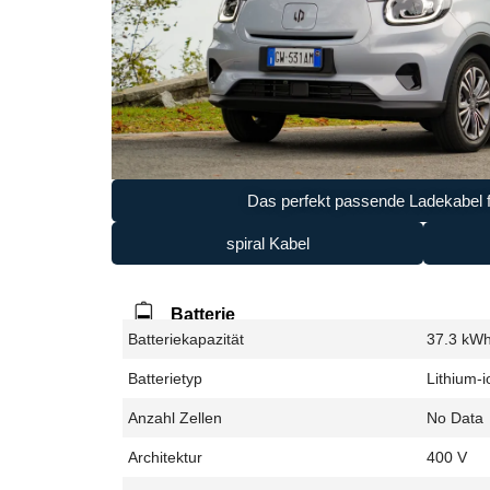
Das perfekt passende Ladekabel f
spiral Kabel
Batterie
Batteriekapazität
37.3 kW
Batterietyp
Lithium-i
Anzahl Zellen
No Data
Architektur
400 V