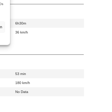
IDs
6h30m
en
36 km/h
53 min
180 km/h
No Data