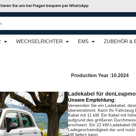
tieren Sie uns bei Fragen bequem per WhatsApp
R
WECHSELRICHTER
EMS
ZUBEHÖR & 
Production Year :
10.2024
Ladekabel für den
Leapmot
Unsere Empfehlung:
Verwenden Sie ein Ladekabel, dess
übereinstimmt. Kann Ihr Fahrzeug 
Kabel mit 11 kW. Ein Kabel mit höhe
aufgrund des größeren Durchmesse
erschwert. Ein 22 kW-Ladekabel (We
Ladegeschwindigkeit dar und nutzt
kW liefern kann.