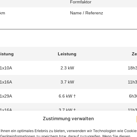
Formfaktor
 km
Name / Referenz
eistung
Leistung
Ze
 1x10A
2.3 kW
18h
 1x16A
3.7 kW
11h
 1x29A
6.6 kW †
6h3
 1x16A
3.7 kW †
11h
Zustimmung verwalten
Ihnen ein optimales Erlebnis zu bieten, verwenden wir Technologien wie Cookie
Geräteinformationen zu speichern bzw. darauf zuzugreifen. Wenn Sie diesen