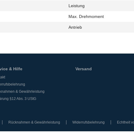
Leistung
h
Max. Drehmoment
Antrieb
vice & Hilfe
Versand
akt
rrufsbelehrung
knahmen & Gewährleistung
ärung §12 Abs. 3 UStG
Rücknahmen & Gewährleistung
Widerrufsbelehrung
Echtheit 