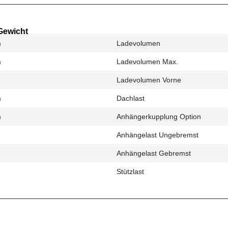
Gewicht
m
Ladevolumen
m
Ladevolumen Max.
Ladevolumen Vorne
m
Dachlast
m
Anhängerkupplung Option
Anhängelast Ungebremst
Anhängelast Gebremst
Stützlast