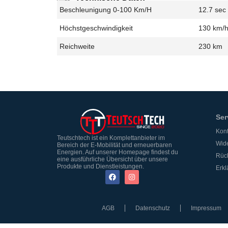
Beschleunigung 0-100 Km/h
12.7 sec
Höchstgeschwindigkeit
130 km/
Reichweite
230 km
Ser
Kont
Teutschtech ist ein Komplettanbieter im
Wide
Bereich der E-Mobilität und erneuerbaren
Energien. Auf unserer Homepage findest du
Rüc
eine ausführliche Übersicht über unsere
Produkte und Dienstleistungen.
Erkl
AGB
Datenschutz
Impressum