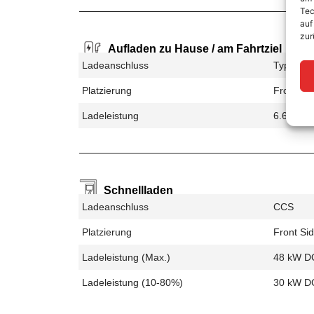
Tec
auf
zur
Aufladen zu Hause / am Fahrtziel
Ladeanschluss
Type 2
Platzierung
Front Si
Ladeleistung
6.6 kW 
Schnellladen
Ladeanschluss
CCS
Platzierung
Front Si
Ladeleistung (max.)
48 kW D
Ladeleistung (10-80%)
30 kW D