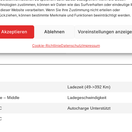
hnologien zustimmen, können wir Daten wie das Surfverhalten oder eindeutige 
 dieser Website verarbeiten. Wenn Sie Ihre Zustimmung nicht erteilen oder
ückziehen, können bestimmte Merkmale und Funktionen beeinträchtigt werden.
Ladezeit (0->490 Km)
Akzeptieren
Ablehnen
Voreinstellungen anzeig
de – Middle
Ladegeschwindigkeit
Cookie-Richtlinie
Datenschutz
Impressum
AC
Ladezeit (49->392 Km)
de – Middle
Ladegeschwindigkeit
C
Autocharge Unterstützt
C