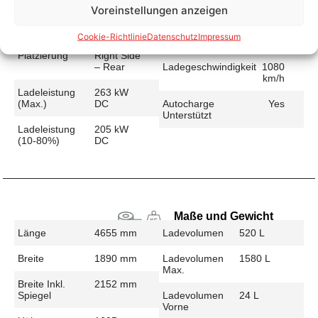
Voreinstellungen anzeigen
Schnellladen
Ladeanschluss
CCS
Ladezeit (49-
17 min
Cookie-Richtlinie
Datenschutz
Impressum
>392 Km)
Platzierung
Right Side
– Rear
Ladegeschwindigkeit
1080
km/h
Ladeleistung
263 kW
(max.)
DC
Autocharge
Yes
Unterstützt
Ladeleistung
205 kW
(10-80%)
DC
Maße und Gewicht
Länge
4655 mm
Ladevolumen
520 L
Breite
1890 mm
Ladevolumen
1580 L
Max.
Breite Inkl.
2152 mm
Spiegel
Ladevolumen
24 L
Vorne