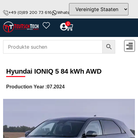
+49 (0)89 200 73 616
WhatsApp
info@teutschtech.com
0
ZUBEH
Hyundai IONIQ 5 84 kWh AWD
Production Year :
07.2024