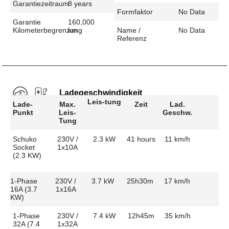
Garantiezeitraum
8 years
Formfaktor
No Data
Garantie
160,000
Kilometerbegrenzung
km
Name /
No Data
Referenz
Ladegeschwindigkeit
Leis-tung
Lade-
Max.
Zeit
Lad.
Punkt
Leis-
Geschw.
Tung
Schuko
230V /
2.3 kW
41 hours
11 km/h
Socket
1x10A
(2.3 KW)
1-Phase
230V /
3.7 kW
25h30m
17 km/h
16A (3.7
1x16A
KW)
1-Phase
230V /
7.4 kW
12h45m
35 km/h
32A (7.4
1x32A