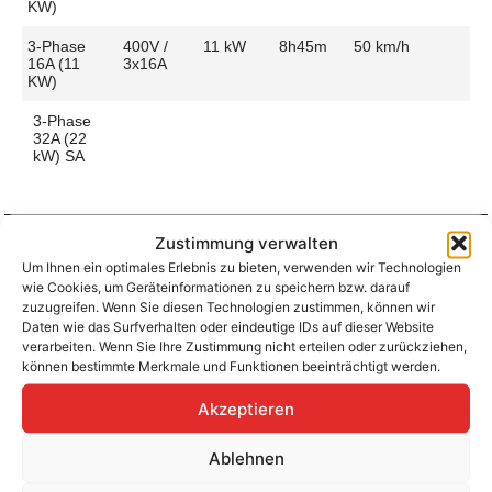
KW)
3-Phase
400V /
11 kW
8h45m
50 km/h
16A (11
3x16A
KW)
3-Phase
32A (22
kW) SA
Zustimmung verwalten
Um Ihnen ein optimales Erlebnis zu bieten, verwenden wir Technologien
Aufladen zu Hause / am Fahrtziel
wie Cookies, um Geräteinformationen zu speichern bzw. darauf
Ladeanschluss
Type 2
Ladezeit (0-
8h45m
zuzugreifen. Wenn Sie diesen Technologien zustimmen, können wir
>490 Km)
Daten wie das Surfverhalten oder eindeutige IDs auf dieser Website
Platzierung
Right Side
verarbeiten. Wenn Sie Ihre Zustimmung nicht erteilen oder zurückziehen,
– Rear
Ladegeschwindigkeit
51 km/h
können bestimmte Merkmale und Funktionen beeinträchtigt werden.
Ladeleistung
11 kW AC
Akzeptieren
Ablehnen