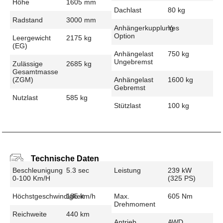
Höhe
1605 mm
Dachlast
80 kg
Radstand
3000 mm
Anhängerkupplung
Yes
Option
Leergewicht
2175 kg
(EG)
Anhängelast
750 kg
Ungebremst
Zulässige
2685 kg
Gesamtmasse
(zGM)
Anhängelast
1600 kg
Gebremst
Nutzlast
585 kg
Stützlast
100 kg
Technische Daten
Beschleunigung
5.3 sec
Leistung
239 kW
0-100 Km/h
(325 PS)
Höchstgeschwindigkeit
185 km/h
Max.
605 Nm
Drehmoment
Reichweite
440 km
Antrieb
AWD