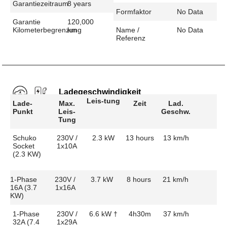
Garantiezeitraum
8 years
Formfaktor
No Data
Garantie
120,000
Kilometerbegrenzung
km
Name /
No Data
Referenz
Ladegeschwindigkeit
Leis-tung
Lade-
Max.
Zeit
Lad.
Punkt
Leis-
Geschw.
Tung
Schuko
230V /
2.3 kW
13 hours
13 km/h
Socket
1x10A
(2.3 KW)
1-Phase
230V /
3.7 kW
8 hours
21 km/h
16A (3.7
1x16A
KW)
1-Phase
230V /
6.6 kW †
4h30m
37 km/h
32A (7.4
1x29A