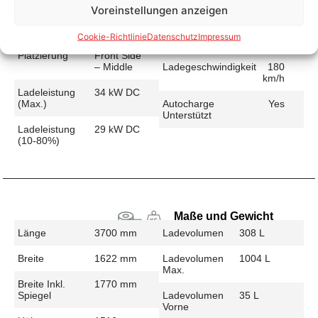
Voreinstellungen anzeigen
Schnellladen
Ladeanschluss
CCS
Ladezeit (49-
38 min
Cookie-Richtlinie
Datenschutz
Impressum
>392 Km)
Platzierung
Front Side
– Middle
Ladegeschwindigkeit
180
km/h
Ladeleistung
34 kW DC
(max.)
Autocharge
Yes
Unterstützt
Ladeleistung
29 kW DC
(10-80%)
Maße und Gewicht
Länge
3700 mm
Ladevolumen
308 L
Breite
1622 mm
Ladevolumen
1004 L
Max.
Breite Inkl.
1770 mm
Spiegel
Ladevolumen
35 L
Vorne