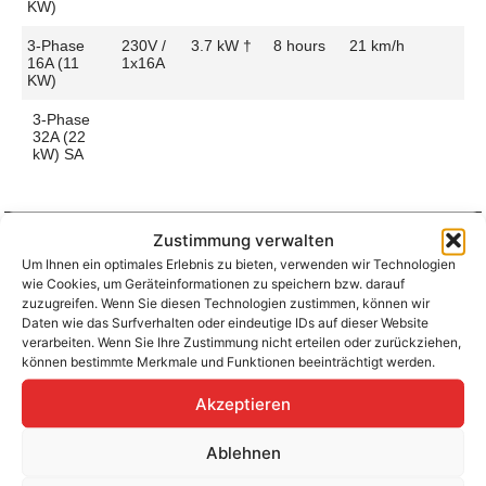
KW)
3-Phase
230V /
3.7 kW †
8 hours
21 km/h
16A (11
1x16A
KW)
3-Phase
32A (22
kW) SA
Zustimmung verwalten
Um Ihnen ein optimales Erlebnis zu bieten, verwenden wir Technologien
Aufladen zu Hause / am Fahrtziel
wie Cookies, um Geräteinformationen zu speichern bzw. darauf
Ladeanschluss
Type 2
Ladezeit (0-
4h30m
zuzugreifen. Wenn Sie diesen Technologien zustimmen, können wir
>490 Km)
Daten wie das Surfverhalten oder eindeutige IDs auf dieser Website
Platzierung
Front Side
verarbeiten. Wenn Sie Ihre Zustimmung nicht erteilen oder zurückziehen,
– Middle
Ladegeschwindigkeit
37 km/h
können bestimmte Merkmale und Funktionen beeinträchtigt werden.
Ladeleistung
6.6 kW AC
Akzeptieren
Ablehnen