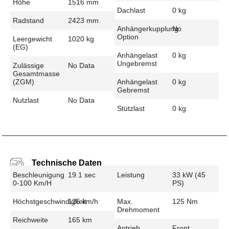
Höhe
1516 mm
Dachlast
0 kg
Radstand
2423 mm
Anhängerkupplung
No
Option
Leergewicht
1020 kg
(EG)
Anhängelast
0 kg
Ungebremst
Zulässige
No Data
Gesamtmasse
(zGM)
Anhängelast
0 kg
Gebremst
Nutzlast
No Data
Stützlast
0 kg
Technische Daten
Beschleunigung
19.1 sec
Leistung
33 kW (45
0-100 Km/h
PS)
Höchstgeschwindigkeit
125 km/h
Max.
125 Nm
Drehmoment
Reichweite
165 km
Antrieb
Front