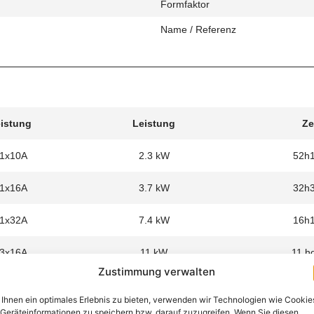
Formfaktor
Name / Referenz
eistung
Leistung
Ze
 1x10A
2.3 kW
52h
 1x16A
3.7 kW
32h
 1x32A
7.4 kW
16h
 3x16A
11 kW
11 h
Zustimmung verwalten
Ihnen ein optimales Erlebnis zu bieten, verwenden wir Technologien wie Cookie
Geräteinformationen zu speichern bzw. darauf zuzugreifen. Wenn Sie diesen