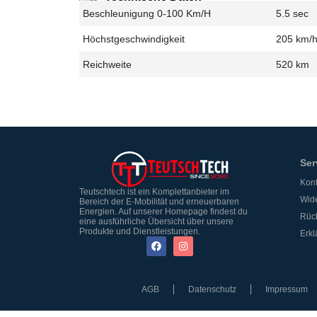
Beschleunigung 0-100 Km/h
5.5 sec
Höchstgeschwindigkeit
205 km/
Reichweite
520 km
Ser
Kont
Teutschtech ist ein Komplettanbieter im
Wide
Bereich der E-Mobilität und erneuerbaren
Energien. Auf unserer Homepage findest du
Rüc
eine ausführliche Übersicht über unsere
Produkte und Dienstleistungen.
Erkl
AGB
Datenschutz
Impressum