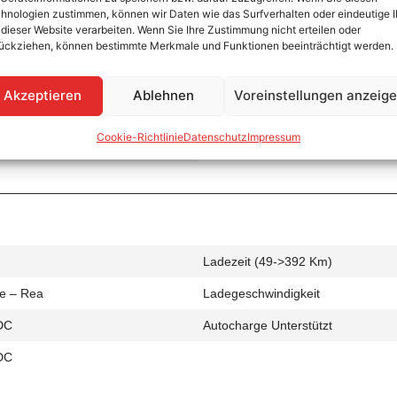
hnologien zustimmen, können wir Daten wie das Surfverhalten oder eindeutige 
 dieser Website verarbeiten. Wenn Sie Ihre Zustimmung nicht erteilen oder
ückziehen, können bestimmte Merkmale und Funktionen beeinträchtigt werden.
Ladezeit (0->490 Km)
Akzeptieren
Ablehnen
Voreinstellungen anzeig
de – Rear
Ladegeschwindigkeit
Cookie-Richtlinie
Datenschutz
Impressum
C
Ladezeit (49->392 Km)
de – Rea
Ladegeschwindigkeit
DC
Autocharge Unterstützt
DC