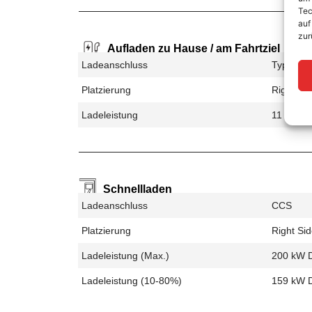
Tec
auf
zur
Aufladen zu Hause / am Fahrtziel
Ladeanschluss
Type 2
Platzierung
Right Si
Ladeleistung
11 kW A
Schnellladen
Ladeanschluss
CCS
Platzierung
Right Si
Ladeleistung (max.)
200 kW 
Ladeleistung (10-80%)
159 kW 