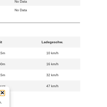
No Data
No Data
it
Ladegeschw.
15m
10 km/h
30m
16 km/h
15m
32 km/h
ours
47 km/h
s,