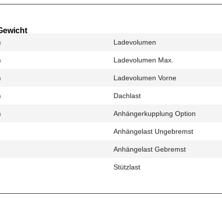
Gewicht
m
Ladevolumen
m
Ladevolumen Max.
m
Ladevolumen Vorne
m
Dachlast
m
Anhängerkupplung Option
Anhängelast Ungebremst
Anhängelast Gebremst
Stützlast