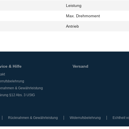
Leistung
h
Max. Drehmoment
Antrieb
vice & Hilfe
Versand
akt
rrufsbelehrung
knahmen & Gewährleistung
ärung §12 Abs. 3 UStG
Rücknahmen & Gewährleistung
Widerrufsbelehrung
Echtheit 