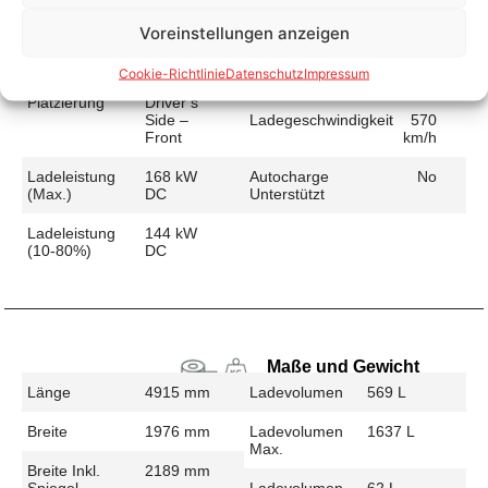
Voreinstellungen anzeigen
Schnellladen
Ladeanschluss
CCS
Ladezeit (49-
33 min
Cookie-Richtlinie
Datenschutz
Impressum
>392 Km)
Platzierung
Driver’s
Side –
Ladegeschwindigkeit
570
Front
km/h
Ladeleistung
168 kW
Autocharge
No
(max.)
DC
Unterstützt
Ladeleistung
144 kW
(10-80%)
DC
Maße und Gewicht
Länge
4915 mm
Ladevolumen
569 L
Breite
1976 mm
Ladevolumen
1637 L
Max.
Breite Inkl.
2189 mm
Spiegel
Ladevolumen
62 L