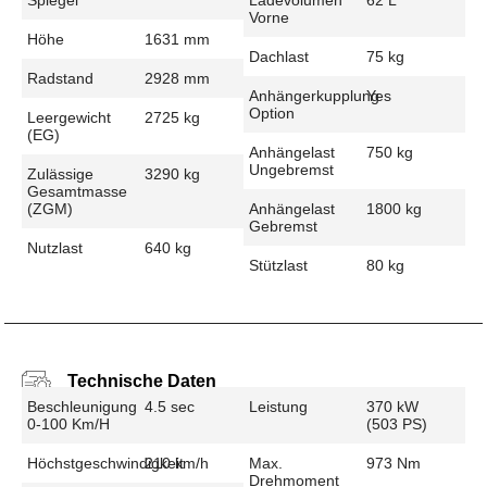
Vorne
Höhe
1631 mm
Dachlast
75 kg
Radstand
2928 mm
Anhängerkupplung
Yes
Option
Leergewicht
2725 kg
(EG)
Anhängelast
750 kg
Ungebremst
Zulässige
3290 kg
Gesamtmasse
(zGM)
Anhängelast
1800 kg
Gebremst
Nutzlast
640 kg
Stützlast
80 kg
Technische Daten
Beschleunigung
4.5 sec
Leistung
370 kW
0-100 Km/h
(503 PS)
Höchstgeschwindigkeit
210 km/h
Max.
973 Nm
Drehmoment