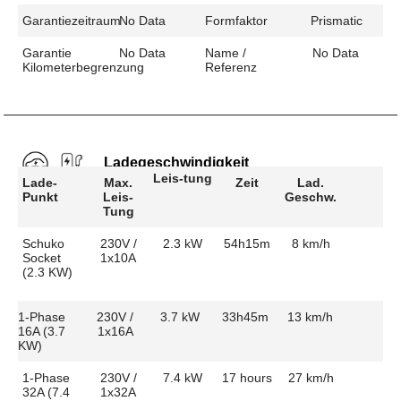
Garantiezeitraum
No Data
Formfaktor
Prismatic
Garantie
No Data
Name /
No Data
Kilometerbegrenzung
Referenz
Ladegeschwindigkeit
Leis-tung
Lade-
Max.
Zeit
Lad.
Punkt
Leis-
Geschw.
Tung
Schuko
230V /
2.3 kW
54h15m
8 km/h
Socket
1x10A
(2.3 KW)
1-Phase
230V /
3.7 kW
33h45m
13 km/h
16A (3.7
1x16A
KW)
1-Phase
230V /
7.4 kW
17 hours
27 km/h
32A (7.4
1x32A