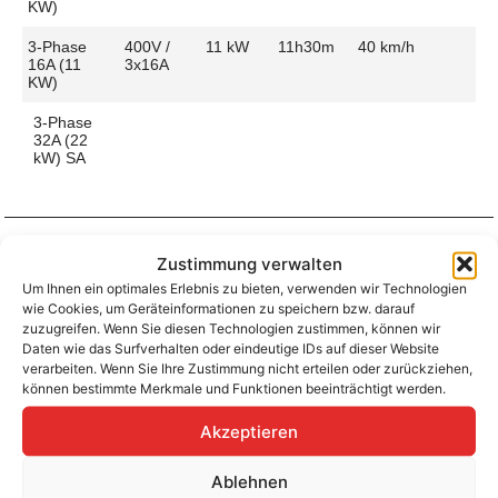
KW)
3-Phase
400V /
11 kW
11h30m
40 km/h
16A (11
3x16A
KW)
3-Phase
32A (22
kW) SA
Zustimmung verwalten
Aufladen zu Hause / am Fahrtziel
Um Ihnen ein optimales Erlebnis zu bieten, verwenden wir Technologien
Ladeanschluss
Type 2
Ladezeit (0-
11h30m
wie Cookies, um Geräteinformationen zu speichern bzw. darauf
>490 Km)
zuzugreifen. Wenn Sie diesen Technologien zustimmen, können wir
Platzierung
Driver’s
Daten wie das Surfverhalten oder eindeutige IDs auf dieser Website
Side –
Ladegeschwindigkeit
40 km/h
verarbeiten. Wenn Sie Ihre Zustimmung nicht erteilen oder zurückziehen,
Front
können bestimmte Merkmale und Funktionen beeinträchtigt werden.
Ladeleistung
11 kW AC
Akzeptieren
Ablehnen