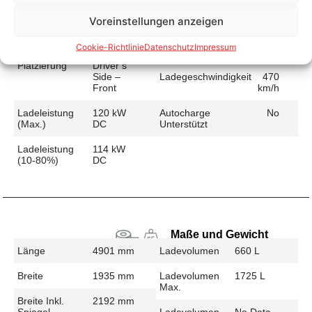
Voreinstellungen anzeigen
Schnellladen
Ladeanschluss
CCS
Ladezeit (49-
25 min
Cookie-Richtlinie
Datenschutz
Impressum
>392 Km)
Platzierung
Driver’s
Side –
Ladegeschwindigkeit
470
Front
km/h
Ladeleistung
120 kW
Autocharge
No
(max.)
DC
Unterstützt
Ladeleistung
114 kW
(10-80%)
DC
Maße und Gewicht
Länge
4901 mm
Ladevolumen
660 L
Breite
1935 mm
Ladevolumen
1725 L
Max.
Breite Inkl.
2192 mm
Spiegel
Ladevolumen
No Data