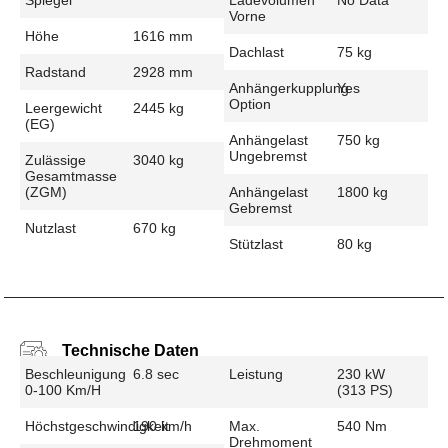
Vorne
Höhe
1616 mm
Dachlast
75 kg
Radstand
2928 mm
Anhängerkupplung
Yes
Option
Leergewicht
2445 kg
(EG)
Anhängelast
750 kg
Ungebremst
Zulässige
3040 kg
Gesamtmasse
(zGM)
Anhängelast
1800 kg
Gebremst
Nutzlast
670 kg
Stützlast
80 kg
Technische Daten
Beschleunigung
6.8 sec
Leistung
230 kW
0-100 Km/h
(313 PS)
Höchstgeschwindigkeit
190 km/h
Max.
540 Nm
Drehmoment