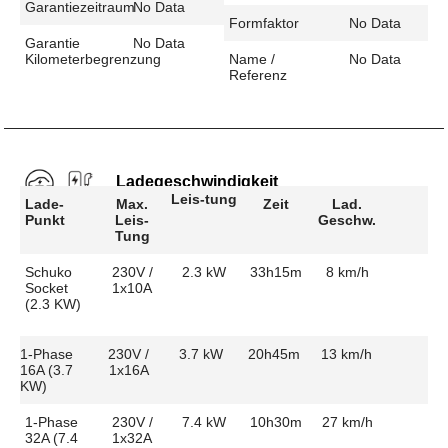
Garantiezeitraum
No Data
Formfaktor
No Data
Garantie
No Data
Kilometerbegrenzung
Name /
No Data
Referenz
Ladegeschwindigkeit
Leis-tung
Lade-
Max.
Zeit
Lad.
Punkt
Leis-
Geschw.
Tung
Schuko
230V /
2.3 kW
33h15m
8 km/h
Socket
1x10A
(2.3 KW)
1-Phase
230V /
3.7 kW
20h45m
13 km/h
16A (3.7
1x16A
KW)
1-Phase
230V /
7.4 kW
10h30m
27 km/h
32A (7.4
1x32A