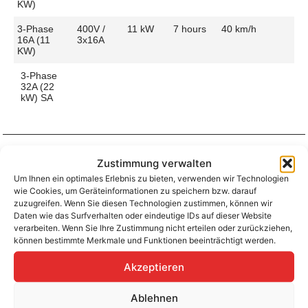
KW)
3-Phase
400V /
11 kW
7 hours
40 km/h
16A (11
3x16A
KW)
3-Phase
32A (22
kW) SA
Zustimmung verwalten
Aufladen zu Hause / am Fahrtziel
Um Ihnen ein optimales Erlebnis zu bieten, verwenden wir Technologien
Ladeanschluss
Type 2
Ladezeit (0-
7 hours
wie Cookies, um Geräteinformationen zu speichern bzw. darauf
>490 Km)
zuzugreifen. Wenn Sie diesen Technologien zustimmen, können wir
Platzierung
Driver’s
Daten wie das Surfverhalten oder eindeutige IDs auf dieser Website
Side –
Ladegeschwindigkeit
40 km/h
verarbeiten. Wenn Sie Ihre Zustimmung nicht erteilen oder zurückziehen,
Front
können bestimmte Merkmale und Funktionen beeinträchtigt werden.
Ladeleistung
11 kW AC
Akzeptieren
Ablehnen