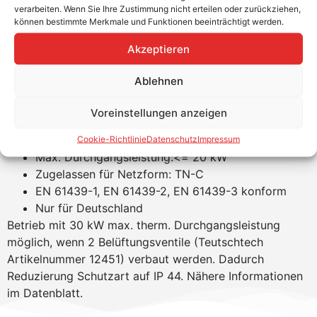
Kabelverschraubungen und Installationsanleitung
verarbeiten. Wenn Sie Ihre Zustimmung nicht erteilen oder zurückziehen,
Schutzklasse IP65 mit transparentem Deckel
können bestimmte Merkmale und Funktionen beeinträchtigt werden.
Produkteigenschaften:
Akzeptieren
Produktmaße (LxBxH): 315 mm x 155 mm x 600
Ablehnen
mm
Produktmasse: 11 kg
Voreinstellungen anzeigen
Betriebstemperaturbereich: – 5 bis + 40 °C
Schutzart: IP 65
Cookie-Richtlinie
Datenschutz
Impressum
Max. Durchgangsleistung:<= 20 kW
Zugelassen für Netzform: TN-C
EN 61439-1, EN 61439-2, EN 61439-3 konform
Nur für Deutschland
Betrieb mit 30 kW max. therm. Durchgangsleistung
möglich, wenn 2 Belüftungsventile (Teutschtech
Artikelnummer 12451) verbaut werden. Dadurch
Reduzierung Schutzart auf IP 44. Nähere Informationen
im Datenblatt.