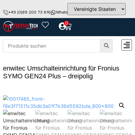
+49 (0)89 200 73 616
WhatsApp
info@teutschtech.com
0
ZUBEH
enwitec Umschalteinrichtung für Fronius
SYMO GEN24 Plus – dreipolig