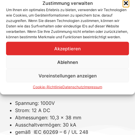
Zustimmung verwalten
DC Sicherungseinsatz 12 A / 1000 V
Um Ihnen ein optimales Erlebnis zu bieten, verwenden wir Technologien
wie Cookies, um Geräteinformationen zu speichern bzw. darauf
zuzugreifen. Wenn Sie diesen Technologien zustimmen, können wir
Daten wie das Surfverhalten oder eindeutige IDs auf dieser Website
Schmelzsicherung für den Schutz von einzelnen
verarbeiten. Wenn Sie Ihre Zustimmung nicht erteilen oder zurückziehen,
Modulstrings bei Parallelverschaltungen. Nur in
können bestimmte Merkmale und Funktionen beeinträchtigt werden.
geeigneten Sicherungshaltern verwenden.
Akzeptieren
Ablehnen
Produkteigenschaften
Voreinstellungen anzeigen
Cookie-Richtlinie
Datenschutz
Impressum
Spannung: 1000V
Strom: 12 A DC
Abmessungen: 10,3 x 38 mm
Ausschaltvermögen: 30 kA
gemäß IEC 60269 – 6 / UL 248