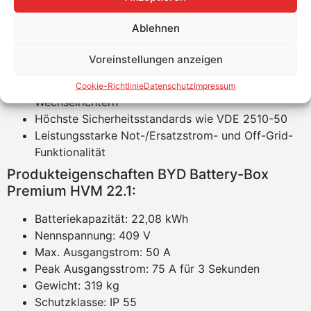
Das patentierte modulare Steckdesign erfordert
keine interne Verkabelung und ermöglicht
Ablehnen
maximale Flexibilität und Benutzerfreundlichkeit
Kobaltfreie Lithium-Eisen-Phosphat-Batterie (LFP):
Voreinstellungen anzeigen
Maximale Sicherheit, Lebensdauer und Leistung
Kompatibel mit führenden 1- und 3-Phasen-
Cookie-Richtlinie
Datenschutz
Impressum
Wechselrichtern
Höchste Sicherheitsstandards wie VDE 2510-50
Leistungsstarke Not-/Ersatzstrom- und Off-Grid-
Funktionalität
Produkteigenschaften BYD Battery-Box
Premium HVM 22.1:
Batteriekapazität: 22,08 kWh
Nennspannung: 409 V
Max. Ausgangstrom: 50 A
Peak Ausgangsstrom: 75 A für 3 Sekunden
Gewicht: 319 kg
Schutzklasse: IP 55