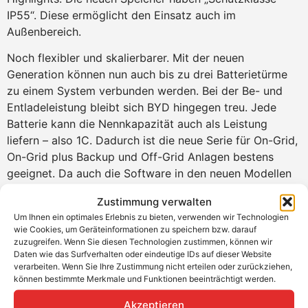
IP55“. Diese ermöglicht den Einsatz auch im
Außenbereich.
Noch flexibler und skalierbarer. Mit der neuen
Generation können nun auch bis zu drei Batterietürme
zu einem System verbunden werden. Bei der Be- und
Entladeleistung bleibt sich BYD hingegen treu. Jede
Batterie kann die Nennkapazität auch als Leistung
liefern – also 1C. Dadurch ist die neue Serie für On-Grid,
On-Grid plus Backup und Off-Grid Anlagen bestens
geeignet. Da auch die Software in den neuen Modellen
gleich bleibt, sind die Premium HVM weiterhin ohne
Zustimmung verwalten
Probleme mit Kostal, SMA, Fronius und GoodWe
Um Ihnen ein optimales Erlebnis zu bieten, verwenden wir Technologien
kompatibel.
wie Cookies, um Geräteinformationen zu speichern bzw. darauf
zuzugreifen. Wenn Sie diesen Technologien zustimmen, können wir
Produktvorteile:
Daten wie das Surfverhalten oder eindeutige IDs auf dieser Website
verarbeiten. Wenn Sie Ihre Zustimmung nicht erteilen oder zurückziehen,
Preisgekrönte Effizienz dank echter
können bestimmte Merkmale und Funktionen beeinträchtigt werden.
Serienschaltung
Akzeptieren