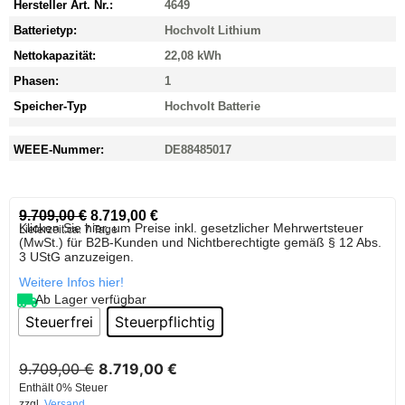
Hersteller Art. Nr.:
4649
Batterietyp:
Hochvolt Lithium
Nettokapazität:
22,08 kWh
Phasen:
1
Speicher-Typ
Hochvolt Batterie
WEEE-Nummer:
DE88485017
9.709,00
€
8.719,00
€
Klicken Sie hier, um Preise inkl. gesetzlicher Mehrwertsteuer
Lieferzeit:
ca. 7 Tage
(MwSt.) für B2B-Kunden und Nichtberechtigte gemäß § 12 Abs.
3 UStG anzuzeigen.
Weitere Infos hier!
Ab Lager verfügbar
Steuerfrei
Steuerpflichtig
9.709,00
€
8.719,00
€
Enthält 0% Steuer
zzgl.
Versand