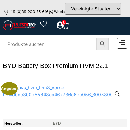
+49 (0)89 200 73 616
WhatsApp
info@teutschtech.com
0
ZUBEH
BYD Battery-Box Premium HVM 22.1
Angebot
Hersteller:
BYD