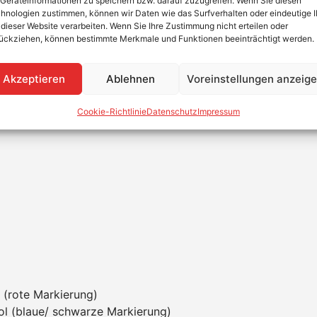
Geräteinformationen zu speichern bzw. darauf zuzugreifen. Wenn Sie diesen
hnologien zustimmen, können wir Daten wie das Surfverhalten oder eindeutige 
 dieser Website verarbeiten. Wenn Sie Ihre Zustimmung nicht erteilen oder
ückziehen, können bestimmte Merkmale und Funktionen beeinträchtigt werden.
Akzeptieren
Ablehnen
Voreinstellungen anzeig
hne Anschluss
Cookie-Richtlinie
Datenschutz
Impressum
 der GoodWe Lynx Home U Batterien untereinander und zu 
 (rote Markierung)
l (blaue/ schwarze Markierung)