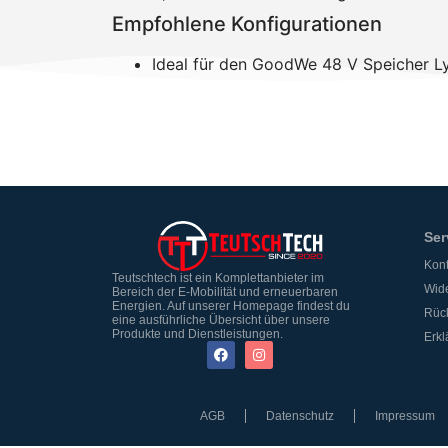
Empfohlene Konfigurationen
Ideal für den GoodWe 48 V Speicher 
Ser
Kont
Teutschtech ist ein Komplettanbieter im
Wide
Bereich der E-Mobilität und erneuerbaren
Energien. Auf unserer Homepage findest du
Rüc
eine ausführliche Übersicht über unsere
Produkte und Dienstleistungen.
Erkl
AGB
Datenschutz
Impressum