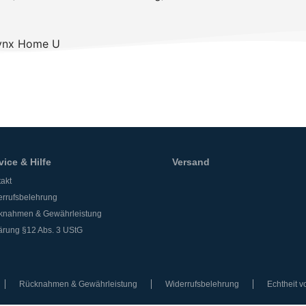
Lynx Home U
vice & Hilfe
Versand
akt
rrufsbelehrung
knahmen & Gewährleistung
ärung §12 Abs. 3 UStG
Rücknahmen & Gewährleistung
Widerrufsbelehrung
Echtheit 