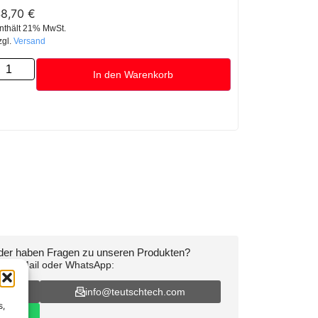
48,70
€
nthält 21% MwSt.
zgl.
Versand
In den Warenkorb
oder haben Fragen zu unseren Produkten?
on, E-Mail oder WhatsApp:
16
info@teutschtech.com
s,