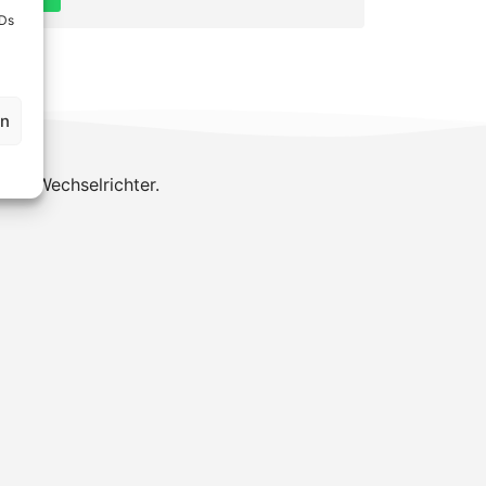
IDs
en
dem Wechselrichter.