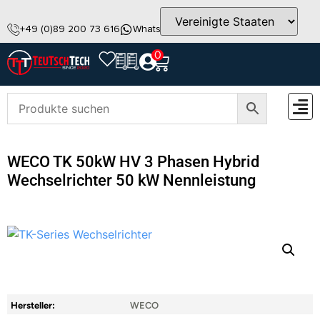
+49 (0)89 200 73 616
WhatsApp
info@teutschtech.com
0
ZUBEH
WECO TK 50kW HV 3 Phasen Hybrid
Wechselrichter 50 kW Nennleistung
Hersteller:
WECO