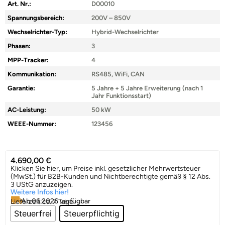
Art. Nr.:
D00010
Spannungsbereich:
200V – 850V
Wechselrichter-Typ:
Hybrid-Wechselrichter
Phasen:
3
MPP-Tracker:
4
Kommunikation:
RS485, WiFi, CAN
Garantie:
5 Jahre + 5 Jahre Erweiterung (nach 1
Jahr Funktionsstart)
AC-Leistung:
50 kW
WEEE-Nummer:
123456
4.690,00
€
Klicken Sie hier, um Preise inkl. gesetzlicher Mehrwertsteuer
(MwSt.) für B2B-Kunden und Nichtberechtigte gemäß § 12 Abs.
3 UStG anzuzeigen.
Weitere Infos hier!
Ab 06.2026 verfügbar
Lieferzeit:
ca. 7 Tage
Steuerfrei
Steuerpflichtig