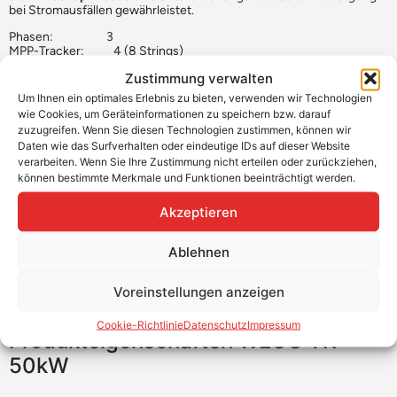
bei Stromausfällen gewährleistet.
Phasen: 3
MPP-Tracker: 4 (8 Strings)
AC-Leistung: 50 kW
Zustimmung verwalten
Spannungsbereich: 180V – 850V
Garantie: 5 Jahre | erweiterbar auf 10 Jahre
Um Ihnen ein optimales Erlebnis zu bieten, verwenden wir Technologien
Kommunikation: RS485, WiFi, CAN
wie Cookies, um Geräteinformationen zu speichern bzw. darauf
zuzugreifen. Wenn Sie diesen Technologien zustimmen, können wir
Daten wie das Surfverhalten oder eindeutige IDs auf dieser Website
Produktvorteile
verarbeiten. Wenn Sie Ihre Zustimmung nicht erteilen oder zurückziehen,
können bestimmte Merkmale und Funktionen beeinträchtigt werden.
Parallelschaltung
Akzeptieren
Backup-Modus auf USV-Ebene
Bis zu 150% DC Input Überdimensionierung
Ablehnen
Integrierter Überspannungsschutz (Typ II) und
Störlichtbogenunterbrecher (AFCI)
Voreinstellungen anzeigen
110% Schieflastfähig
Cookie-Richtlinie
Datenschutz
Impressum
Produkteigenschaften WECO TK
50kW