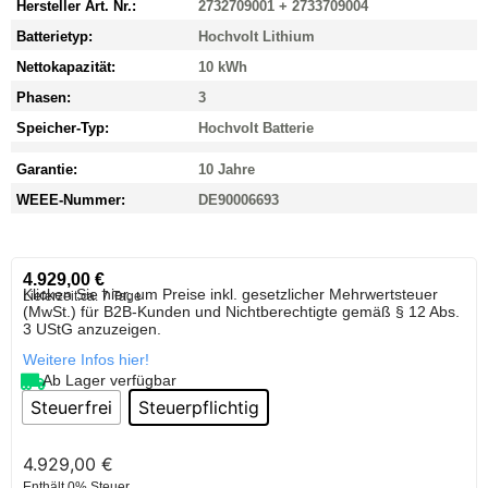
Hersteller Art. Nr.:
2732709001 + 2733709004
Batterietyp:
Hochvolt Lithium
Nettokapazität:
10 kWh
Phasen:
3
Speicher-Typ:
Hochvolt Batterie
Garantie:
10 Jahre
WEEE-Nummer:
DE90006693
4.929,00
€
Klicken Sie hier, um Preise inkl. gesetzlicher Mehrwertsteuer
Lieferzeit:
ca. 7 Tage
(MwSt.) für B2B-Kunden und Nichtberechtigte gemäß § 12 Abs.
3 UStG anzuzeigen.
Weitere Infos hier!
Ab Lager verfügbar
Steuerfrei
Steuerpflichtig
4.929,00
€
Enthält 0% Steuer