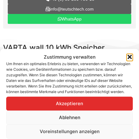
info@teutschtech.com
WhatsApp
VARTA.wall 10 kWh Speicher
Zustimmung verwalten
Voraussetzung für die Installation, Inbetriebnahme und
Um Ihnen ein optimales Erlebnis zu bieten, verwenden wir Technologien
Garantieanmeldung ist eine VARTA
wie Cookies, um Geräteinformationen zu speichern bzw. darauf
zuzugreifen. Wenn Sie diesen Technologien zustimmen, können wir
Zertifizierungsschulung, die du online absolvieren
Daten wie das Surfverhalten oder eindeutige IDs auf dieser Website
kannst (
zur VARTA Zertifizierungsschulung
).
verarbeiten. Wenn Sie Ihre Zustimmung nicht erteilen oder zurückziehen,
können bestimmte Merkmale und Funktionen beeinträchtigt werden.
Die VARTA.wall ist ein Speichersystem einer neuen
Generation von modularen DC-Hochvolt-Speichern von
Akzeptieren
VARTA. Mit einer Einbautiefe von nur 10 cm ist es eines
der schmalsten Batteriespeicher auf dem Markt. Durch
Ablehnen
den modularen Aufbau sind drei Leistungsklassen
Voreinstellungen anzeigen
möglich: 10, 15 und 20 kWh.