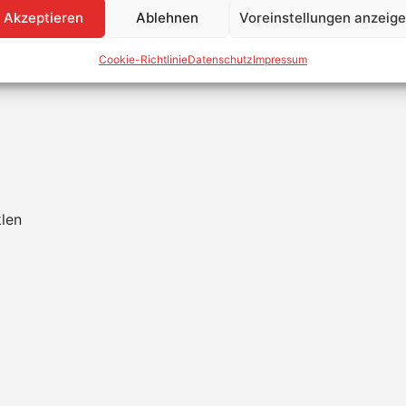
Akzeptieren
Ablehnen
Voreinstellungen anzeig
 System mit VARTA pluse neo als Master
Cookie-Richtlinie
Datenschutz
Impressum
neo 6
klen