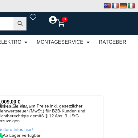
0
ELEKTRO
MONTAGESERVICE
RATGEBER
.009,00
€
licken Sie hier, um Preise inkl. gesetzlicher
ieferzeit:
ca. 7 Tage
ehrwertsteuer (MwSt.) für B2B-Kunden und
ichtberechtigte gemäß § 12 Abs. 3 UStG
nzuzeigen.
eitere Infos hier!
Ab Lager verfügbar