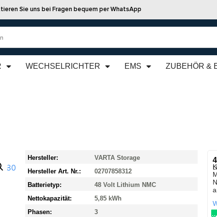
tieren Sie uns bei Fragen bequem per WhatsApp
R
WECHSELRICHTER
EMS
ZUBEHÖR & 
Hersteller:
VARTA Storage
4
K
L
Hersteller Art. Nr.:
02707858312
M
N
Batterietyp:
48 Volt Lithium NMC
a
Nettokapazität:
5,85 kWh
W
Phasen:
3