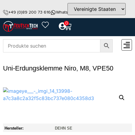
+49 (0)89 200 73 616
WhatsApp
info@teutschtech.com
0
ZUBEH
Uni-Erdungsklemme Niro, M8, VPE50
Hersteller:
DEHN SE