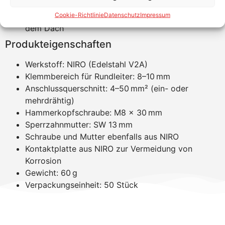
Normgerecht nach DIN EN 62561-1
Cookie-Richtlinie
Datenschutz
Impressum
Passend für viele Profilsysteme im Feld und auf
dem Dach
Produkteigenschaften
Werkstoff: NIRO (Edelstahl V2A)
Klemmbereich für Rundleiter: 8–10 mm
Anschlussquerschnitt: 4–50 mm² (ein- oder
mehrdrähtig)
Hammerkopfschraube: M8 × 30 mm
Sperrzahnmutter: SW 13 mm
Schraube und Mutter ebenfalls aus NIRO
Kontaktplatte aus NIRO zur Vermeidung von
Korrosion
Gewicht: 60 g
Verpackungseinheit: 50 Stück