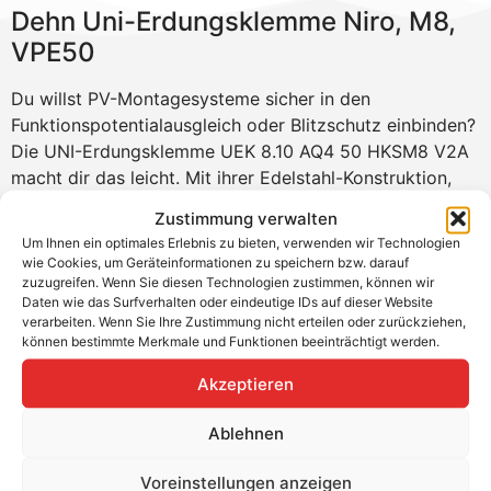
Dehn Uni-Erdungsklemme Niro, M8,
VPE50
Du willst PV-Montagesysteme sicher in den
Funktionspotentialausgleich oder Blitzschutz einbinden?
Die UNI-Erdungsklemme UEK 8.10 AQ4 50 HKSM8 V2A
macht dir das leicht. Mit ihrer Edelstahl-Konstruktion,
Kontaktplatte gegen Kontaktkorrosion und einer
Zustimmung verwalten
praktischen Hammerkopfschraube M8 bietet sie dir eine
Um Ihnen ein optimales Erlebnis zu bieten, verwenden wir Technologien
zuverlässige Lösung für unterschiedlichste Leiterarten –
wie Cookies, um Geräteinformationen zu speichern bzw. darauf
schnell montiert und normgerecht.
zuzugreifen. Wenn Sie diesen Technologien zustimmen, können wir
Daten wie das Surfverhalten oder eindeutige IDs auf dieser Website
Produktvorteile
verarbeiten. Wenn Sie Ihre Zustimmung nicht erteilen oder zurückziehen,
können bestimmte Merkmale und Funktionen beeinträchtigt werden.
Ideal für den Potentialausgleich bei PV-Anlagen
Akzeptieren
Kontaktplatte verhindert Korrosion bei Materialmix
Schnelle Montage durch Doppelüberleger
Ablehnen
Robuste Edelstahl-Ausführung für langlebigen
Einsatz
Voreinstellungen anzeigen