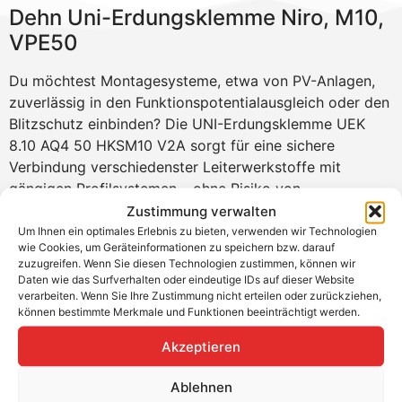
Dehn Uni-Erdungsklemme Niro, M10,
VPE50
Du möchtest Montagesysteme, etwa von PV-Anlagen,
zuverlässig in den Funktionspotentialausgleich oder den
Blitzschutz einbinden? Die UNI-Erdungsklemme UEK
8.10 AQ4 50 HKSM10 V2A sorgt für eine sichere
Verbindung verschiedenster Leiterwerkstoffe mit
gängigen Profilsystemen – ohne Risiko von
Kontaktkorrosion. Die Montage gelingt dir schnell dank
Zustimmung verwalten
Doppelüberleger und Hammerkopfschraube –
Um Ihnen ein optimales Erlebnis zu bieten, verwenden wir Technologien
wie Cookies, um Geräteinformationen zu speichern bzw. darauf
normkonform, langlebig und effizient.
zuzugreifen. Wenn Sie diesen Technologien zustimmen, können wir
Daten wie das Surfverhalten oder eindeutige IDs auf dieser Website
Produktvorteile
verarbeiten. Wenn Sie Ihre Zustimmung nicht erteilen oder zurückziehen,
können bestimmte Merkmale und Funktionen beeinträchtigt werden.
Sichere Verbindung für den Potentialausgleich in
PV-Anlagen
Akzeptieren
Kontaktkorrosionsfrei durch NIRO-
Ablehnen
Zwischenelement