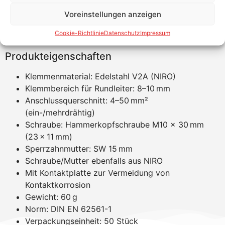
Schnelle Montage dank Doppelüberleger
Voreinstellungen anzeigen
Kompatibel mit verschiedenen Leiterwerkstoffen
und Profilen
Cookie-Richtlinie
Datenschutz
Impressum
Robuste V2A-Ausführung für lange Lebensdauer
Produkteigenschaften
Klemmenmaterial: Edelstahl V2A (NIRO)
Klemmbereich für Rundleiter: 8–10 mm
Anschlussquerschnitt: 4–50 mm²
(ein-/mehrdrähtig)
Schraube: Hammerkopfschraube M10 x 30 mm
(23 × 11 mm)
Sperrzahnmutter: SW 15 mm
Schraube/Mutter ebenfalls aus NIRO
Mit Kontaktplatte zur Vermeidung von
Kontaktkorrosion
Gewicht: 60 g
Norm: DIN EN 62561-1
Verpackungseinheit: 50 Stück