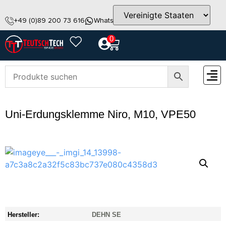
+49 (0)89 200 73 616
WhatsApp
info@teutschtech.com
0
ZUBEH
Uni-Erdungsklemme Niro, M10, VPE50
Hersteller:
DEHN SE