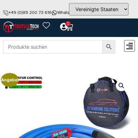
+49 (0)89 200 73 616
WhatsApp
info@teutschtech.com
0
ZUBEH
Angebot