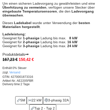
Um einen sicheren Ladevorgang zu gewährleisten und eine
Überhitzung zu vermeiden
, verfügen unsere Stecker über
eingebaute Temperatursensoren
, die den
Ladevorgang
überwachen
.
Dieses
Ladekabel
wurde unter Verwendung der
besten
Materialien
hergestellt
.
Ladeleistung:
Geeignet für
1-phasige
Ladung bis max.
8 kW
Geeignet für
2-phasige
Ladung bis max.
16 kW
Geeignet für
3-phasige
Ladung bis max.
24 kW
Produktdetails
167,23
€
150,42
€
Enthält 0% Steuer
zzgl.
Versand
GTIN: 4270001873316
Artikel-Nr.: AE2205FBR
Delivery time:
2 Tage
5M
22 kW
3-phasig 32A
Typ 2 - Typ 2