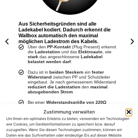
Aus Sicherheitsgründen sind alle
Ladekabel kodiert. Dadurch erkennt die
Wallbox automatisch den maximal
möglichen Ladestrom des Kabels.
F
Über den
PP-Kontakt
(Plug Present) erkennt
die
Ladestation
und das
Elektroauto
, wie
stark
das angeschlossene
Ladekabel
belastet werden darf
.
Dazu ist in
beiden Steckern
ein
fester
Widerstand
zwischen PP und Schutzleiter
eingebaut. Je nach gemessenem Widerstand
reduziert die Ladestation
den
maximal
abzugebenden Strom
.
Bei einer
Widerstandsgröße von 220Ω
können
bis zu 32A pro Phase (7,4kW)
Zustimmung verwalten
entnommen werden, während bei einer
Widerstandsgröße von 680Ω
bis zu
20A pro
Um Ihnen ein optimales Erlebnis zu bieten, verwenden wir Technologien
Phase (4,6kW)
zulässig sind.
Das Fahrzeug
wie Cookies, um Geräteinformationen zu speichern bzw. darauf
darf folglich
nicht mehr Strom entnehmen
, als
zuzugreifen. Wenn Sie diesen Technologien zustimmen, können wir
das
Ladekabel technisch zulässt
.
Daten wie das Surfverhalten oder eindeutige IDs auf dieser Website