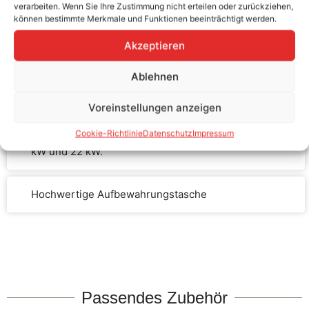
verarbeiten. Wenn Sie Ihre Zustimmung nicht erteilen oder zurückziehen,
können bestimmte Merkmale und Funktionen beeinträchtigt werden.
Akzeptieren
Robustes und funktionales Design
Ablehnen
Integrierte Schutzkappen
Voreinstellungen anzeigen
Cookie-Richtlinie
Datenschutz
Impressum
Ladekabelaufbau für Ladeleistungen von 7,4 kW, 11
kW und 22 kW.
Hochwertige Aufbewahrungstasche
Passendes Zubehör