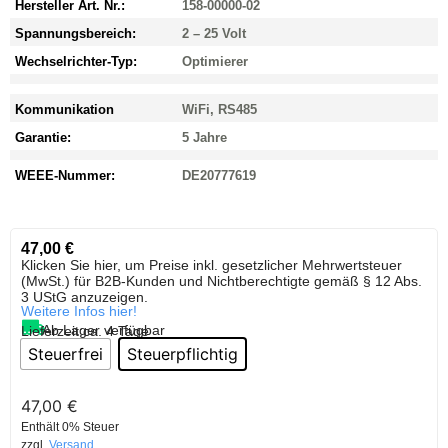
Hersteller Art. Nr.:
158-00000-02
Spannungsbereich:
2 – 25 Volt
Wechselrichter-Typ:
Optimierer
Kommunikation
WiFi, RS485
Garantie:
5 Jahre
WEEE-Nummer:
DE20777619
47,00
€
Klicken Sie hier, um Preise inkl. gesetzlicher Mehrwertsteuer
(MwSt.) für B2B-Kunden und Nichtberechtigte gemäß § 12 Abs.
3 UStG anzuzeigen.
Weitere Infos hier!
Ab Lager verfügbar
Lieferzeit:
ca. 4 Tage
Steuerfrei
Steuerpflichtig
47,00
€
Enthält 0% Steuer
zzgl.
Versand