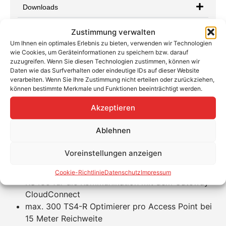
Downloads
Zustimmung verwalten
Um Ihnen ein optimales Erlebnis zu bieten, verwenden wir Technologien
wie Cookies, um Geräteinformationen zu speichern bzw. darauf
zuzugreifen. Wenn Sie diesen Technologien zustimmen, können wir
Tigo TAP
Daten wie das Surfverhalten oder eindeutige IDs auf dieser Website
verarbeiten. Wenn Sie Ihre Zustimmung nicht erteilen oder zurückziehen,
können bestimmte Merkmale und Funktionen beeinträchtigt werden.
Das reguläre Tigo Cloud Connect Advanced Kit
beinhaltet bereits einen Access Point welcher in einem
Akzeptieren
Radius von 15 m die Daten der Optimierer empfängt.
Wenn Ihr Modulfeld größer ist wird dieser zusätzliche
Ablehnen
Access Point benötigt.
Voreinstellungen anzeigen
Vorteile TAP – Tigo Access Point
Cookie-Richtlinie
Datenschutz
Impressum
RS485 für die Kommunikation mit dem Gateway
CloudConnect
max. 300 TS4-R Optimierer pro Access Point bei
15 Meter Reichweite