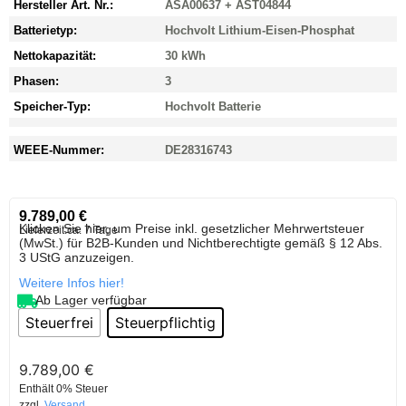
Hersteller Art. Nr.:
ASA00637 + AST04844
Batterietyp:
Hochvolt Lithium-Eisen-Phosphat
Nettokapazität:
30 kWh
Phasen:
3
Speicher-Typ:
Hochvolt Batterie
WEEE-Nummer:
DE28316743
9.789,00
€
Klicken Sie hier, um Preise inkl. gesetzlicher Mehrwertsteuer
Lieferzeit:
ca. 7 Tage
(MwSt.) für B2B-Kunden und Nichtberechtigte gemäß § 12 Abs.
3 UStG anzuzeigen.
Weitere Infos hier!
Ab Lager verfügbar
Steuerfrei
Steuerpflichtig
9.789,00
€
Enthält 0% Steuer
zzgl.
Versand