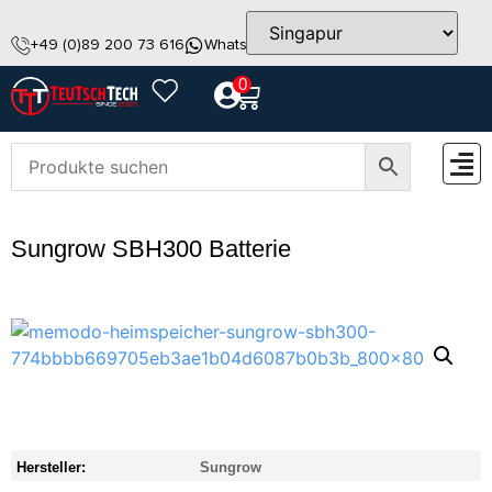
+49 (0)89 200 73 616
WhatsApp
info@teutschtech.com
0
ZUBEH
Sungrow SBH300 Batterie
Hersteller:
Sungrow